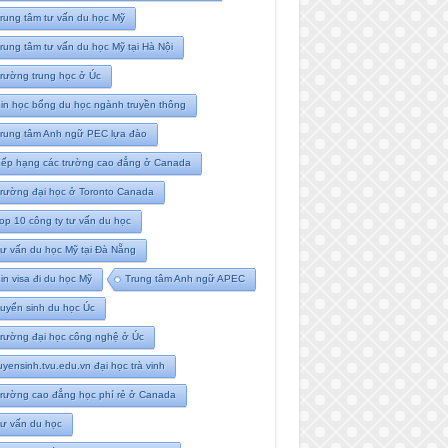
rung tâm tư vấn du học Mỹ
rung tâm tư vấn du học Mỹ tại Hà Nội
rường trung học ở Úc
in học bổng du học ngành truyền thông
rung tâm Anh ngữ PEC lựa đào
ếp hạng các trường cao đẳng ở Canada
rường đại học ở Toronto Canada
op 10 công ty tư vấn du học
ư vấn du học Mỹ tại Đà Nẵng
in visa đi du học Mỹ
Trung tâm Anh ngữ APEC
uyển sinh du học Úc
rường đại học công nghệ ở Úc
uyensinh.tvu.edu.vn đại học trà vinh
rường cao đẳng học phí rẻ ở Canada
ư vấn du học