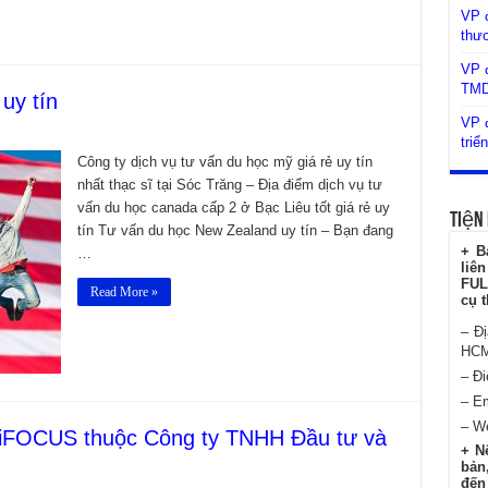
VP 
thư
VP đ
TM
uy tín
VP đ
triể
Công ty dịch vụ tư vấn du học mỹ giá rẻ uy tín
nhất thạc sĩ tại Sóc Trăng – Địa điểm dịch vụ tư
vấn du học canada cấp 2 ở Bạc Liêu tốt giá rẻ uy
Tiện 
tín Tư vấn du học New Zealand uy tín – Bạn đang
+ B
…
liê
FUL
Read More »
cụ t
– Đ
HC
– Đi
– E
– W
ZiFOCUS thuộc Công ty TNHH Đầu tư và
+ N
bản,
đến