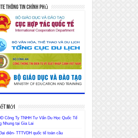
te Thông Tin Chính Phủ
iết Mới
D Công Ty TNHH Tư Vấn Du Học Quốc Tế
 Nhung tại Gia Lai
ại diện- TTTVDH quốc tế toàn cầu