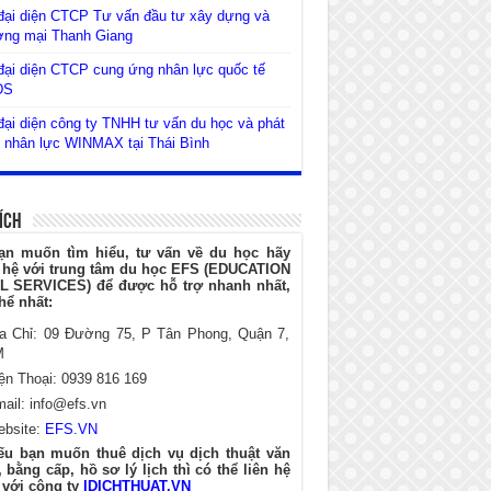
đại diện CTCP Tư vấn đầu tư xây dựng và
ơng mại Thanh Giang
ại diện CTCP cung ứng nhân lực quốc tế
DS
ại diện công ty TNHH tư vấn du học và phát
n nhân lực WINMAX tại Thái Bình
Ích
ạn muốn tìm hiểu, tư vấn về du học hãy
n hệ với trung tâm du học EFS (EDUCATION
L SERVICES) để được hỗ trợ nhanh nhất,
hể nhất:
ịa Chỉ: 09 Đường 75, P Tân Phong, Quận 7,
M
ện Thoại: 0939 816 169
mail:
info@efs.vn
ebsite:
EFS.VN
ếu bạn muốn thuê dịch vụ dịch thuật văn
 bằng cấp, hồ sơ lý lịch thì có thể liên hệ
 với công ty
IDICHTHUAT.VN