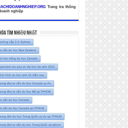
IACHIDOANHNGHIEP.ORG
Trang tra thông
 doanh nghiệp
hóa Tìm Nhiều Nhất
rường cấp 3 ở Sydney
ư vấn du học New Zealand
in học bổng du học Canada
uyensinh.tvu.edu.vn đại học trà vinh 2021
ình hình du học sinh Úc hiện nay
rung tâm tư vấn du học Canada uy tín
rung tâm tư vấn du học Mỹ tại TPHCM
ư vấn du học Canada
ư vấn du học Canada tại TPHCM
rung tâm du học Trung Quốc uy tín tại TPHCM
rung tâm tư vấn du học Trung Quốc tại tphcm