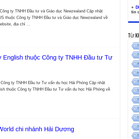
+
D
Công ty TNHH Đầu tư và Giáo dục Newzealand Cập nhật
tin
CUS thuộc Công ty TNHH Đầu tư và Giáo dục Newzealand về
website, địa chỉ …
Từ K
T
T
 English thuộc Công ty TNHH Đầu tư Tư
X
t
T
c Công ty TNHH Đầu tư Tư vấn du học Hải Phòng Cập nhật
lish thuộc Công ty TNHH Đầu tư Tư vấn du học Hải Phòng về
T
T
T
T
T
World chi nhánh Hải Dương
T