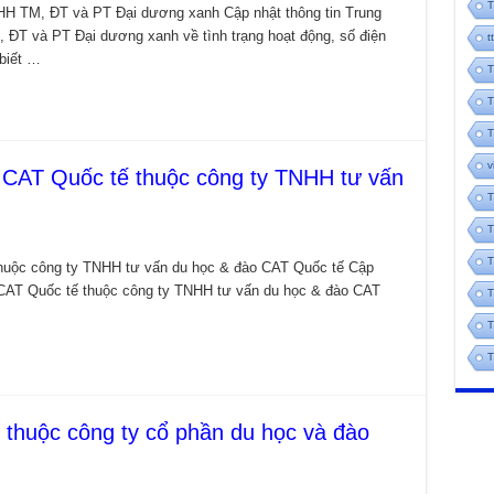
T
H TM, ĐT và PT Đại dương xanh Cập nhật thông tin Trung
T và PT Đại dương xanh về tình trạng hoạt động, số điện
t
 biết …
T
T
T
v
 CAT Quốc tế thuộc công ty TNHH tư vấn
T
T
T
huộc công ty TNHH tư vấn du học & đào CAT Quốc tế Cập
 CAT Quốc tế thuộc công ty TNHH tư vấn du học & đào CAT
T
T
T
thuộc công ty cổ phần du học và đào