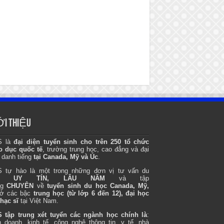
ỚI THIỆU
S là
đại diện tuyển sinh cho trên 250 tổ chức
o dục quốc tế
, trường trung học, cao đẳng và đại
 danh tiếng
tại Canada, Mỹ và Úc
.
 tự hào là một trong những đơn vị tư vấn du
ọc
UY TÍN, LÂU NĂM
và tập
ng
CHUYÊN
về
tuyển sinh du học Canada, Mỹ,
ở các bậc
trung học (từ lớp 6 đến 12), đại học
thạc sĩ
tại Việt Nam.
 tập trung xét tuyển các ngành học chính là
:
h doanh, kinh tế, công nghệ thông tin, y tế, nhà