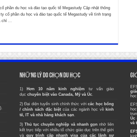
ổ phần du học và đào tạo quốc tế Megastudy Cập nhật thông
y cổ phần du học và đào tạo quốc tế Megastudy về tình trạng
a chỉ …
NHỮNG LÝ DO CHỌN DU HỌC
GI
EF
1)
Hơn 10 năm kinh nghiệm
tư vấn giáo
giá
dục
chuyên biệt vào Canada, Mỹ và Úc
.
học
2) Đại diện tuyển sinh chính thức với
các học bổng
EFS
).
h
/ chính sách đặc biệt
của các ngành học về
kinh
tru
tế, IT và nhà hàng khách sạn
.
Úc
và 
3)
Thủ tục chuyên nghiệp và nhanh gọn
nhờ liên
kết trực tiếp với nhiều tổ chức giáo dục trên thế giới
EFS
và
quy trình cấp nhanh visa của các lãnh sự
kin