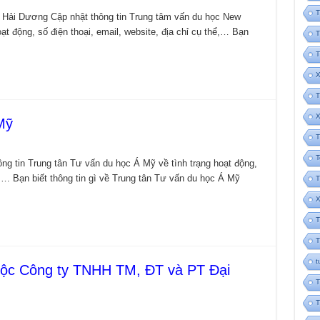
T
 Hải Dương Cập nhật thông tin Trung tâm vấn du học New
t động, số điện thoại, email, website, địa chỉ cụ thể,… Bạn
T
T
X
T
X
Mỹ
T
T
ng tin Trung tân Tư vấn du học Á Mỹ về tình trạng hoạt động,
hể,… Bạn biết thông tin gì về Trung tân Tư vấn du học Á Mỹ
T
X
T
T
t
ộc Công ty TNHH TM, ĐT và PT Đại
T
T