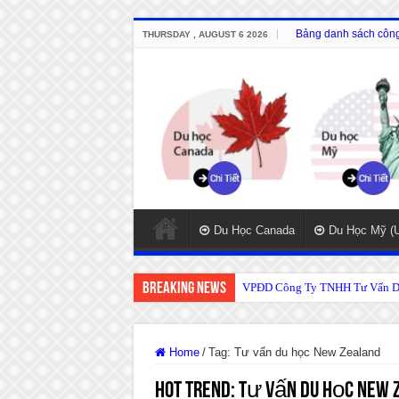
Bảng danh sách công 
THURSDAY , AUGUST 6 2026
Du Học Canada
Du Học Mỹ (
Breaking News
VPĐD Công Ty TNHH Tư Vấn Du
VP Đại diện- TTTVDH quốc tế t
Home
/
Tag:
Tư vấn du học New Zealand
Hot Trend:
Tư vấn du học New 