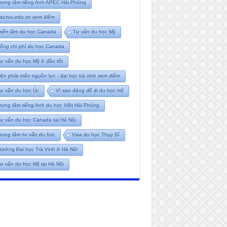
rung tâm tiếng Anh APEC Hải Phòng
tsv.tvu.edu.vn xem điểm
riển lãm du học Canada
Tư vấn du học Mỹ
ổng chi phí du học Canada
ư vấn du học Mỹ ở đầu tốt
iện phát triển nguồn lực - đại học trà vinh xem điểm
ư vấn du học Úc
Vì sao đáng để đi du học mỹ
rung tâm tiếng Anh du học Việt Hải Phòng
ư vấn du học Canada tại Hà Nội
rung tâm tư vấn du học
Visa du học Thụy Sĩ
rường Đại học Trà Vinh ở Hà Nội
ư vấn du học Mỹ tại Hà Nội