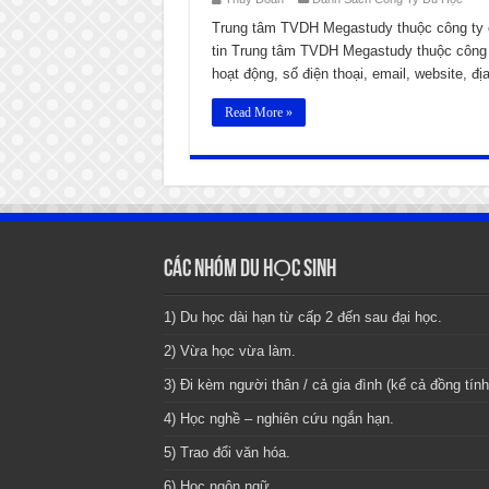
Trung tâm TVDH Megastudy thuộc công ty c
tin Trung tâm TVDH Megastudy thuộc công t
hoạt động, số điện thoại, email, website, đị
Read More »
CÁC NHÓM DU HỌC SINH
1) Du học dài hạn từ cấp 2 đến sau đại học.
2) Vừa học vừa làm.
3) Đi kèm người thân / cả gia đình (kể cả đồng tính
4) Học nghề – nghiên cứu ngắn hạn.
5) Trao đổi văn hóa.
6) Học ngôn ngữ.