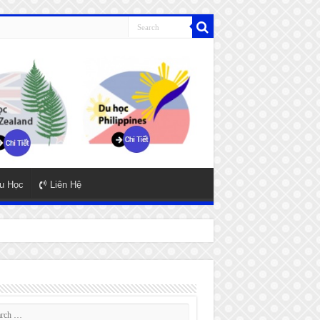
u Học
Liên Hệ