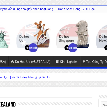
ty tư vấn du học có giấy phép hoạt động
Danh Sách Công Ty Du Học
USA)
Du Học Úc (AUSTRALIA)
Kinh Nghiệm
Top Công Ty D
 Học Quốc Tế Hồng Nhung tại Gia Lai
oàn cầu
Zealand