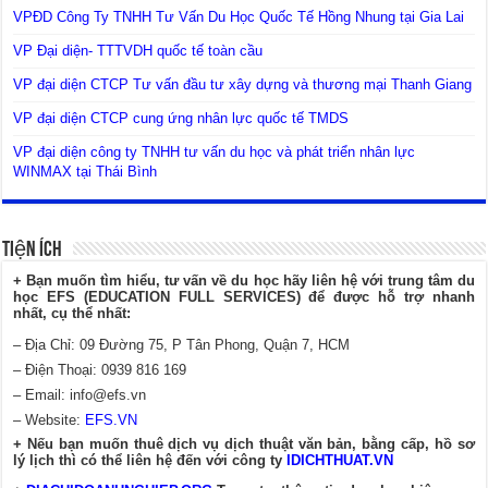
VPĐD Công Ty TNHH Tư Vấn Du Học Quốc Tế Hồng Nhung tại Gia Lai
VP Đại diện- TTTVDH quốc tế toàn cầu
VP đại diện CTCP Tư vấn đầu tư xây dựng và thương mại Thanh Giang
VP đại diện CTCP cung ứng nhân lực quốc tế TMDS
VP đại diện công ty TNHH tư vấn du học và phát triển nhân lực
WINMAX tại Thái Bình
Tiện Ích
+ Bạn muốn tìm hiểu, tư vấn về du học hãy liên hệ với trung tâm du
học EFS (EDUCATION FULL SERVICES) để được hỗ trợ nhanh
nhất, cụ thể nhất:
– Địa Chỉ: 09 Đường 75, P Tân Phong, Quận 7, HCM
– Điện Thoại: 0939 816 169
– Email:
info@efs.vn
– Website:
EFS.VN
+ Nếu bạn muốn thuê dịch vụ dịch thuật văn bản, bằng cấp, hồ sơ
lý lịch thì có thể liên hệ đến với công ty
IDICHTHUAT.VN