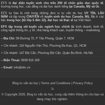
EFS là
đại diện tuyển sinh cho trên 250 tổ chức giáo dục quốc tế
,
trường trung học, cao đẳng và đại học danh tiếng
tại Canada, Mỹ và Úc
.
EFS tự hào là một trong những đơn vị tư vấn du học
UY TÍN, LÂU
NĂM
và tập trung
CHUYÊN
về
tuyển sinh du học Canada, Mỹ, Úc
ở các
bậc
trung học (từ lớp 6 đến 12), đại học và thạc sĩ
tại Việt Nam.
EFS tập trung xét tuyển các ngành học chính là
: kinh doanh, kinh tế,
công nghệ thông tin, y tế, nhà hàng khách sạn, truyền thông – marketing.
– Địa Chỉ:
09 Đường 75, P Tân Phong, Quận 7, HCM
+ Chi nhánh: 116 Nguyễn Văn Thủ, Phường Đa Kao, Q1, HCM
+ Chi nhánh: 147 Đội Cấn, Phường Đội Cấn, Quận Ba Đình, Hà Nội
– Điện Thoại:
0939 816 169
– Email:
info@efs.vn
Blog tư vấn du học
|
Terms and Conditions
|
Privacy Policy
© Copyright 2026, Blog tư vấn du học, cung cấp thêm thông tin cho bạn và
đang chạy thử nghiệm.