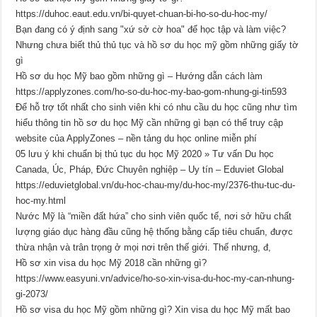
https://duhoc.eaut.edu.vn/bi-quyet-chuan-bi-ho-so-du-hoc-my/
Bạn đang có ý định sang "xứ sở cờ hoa" để học tập và làm việc?
Nhưng chưa biết thủ thủ tục và hồ sơ du học mỹ gồm những giấy tờ
gì
Hồ sơ du học Mỹ bao gồm những gì – Hướng dẫn cách làm
https://applyzones.com/ho-so-du-hoc-my-bao-gom-nhung-gi-tin593
Để hỗ trợ tốt nhất cho sinh viên khi có nhu cầu du học cũng như tìm
hiểu thông tin hồ sơ du học Mỹ cần những gì bạn có thể truy cập
website của ApplyZones – nền tảng du học online miễn phí
05 lưu ý khi chuẩn bị thủ tục du học Mỹ 2020 » Tư vấn Du học
Canada, Úc, Pháp, Đức Chuyên nghiệp – Uy tín – Eduviet Global
https://eduvietglobal.vn/du-hoc-chau-my/du-hoc-my/2376-thu-tuc-du-
hoc-my.html
Nước Mỹ là “miền đất hứa” cho sinh viên quốc tế, nơi sở hữu chất
lượng giáo dục hàng đầu cũng hệ thống bằng cấp tiêu chuẩn, được
thừa nhận và trân trọng ở mọi nơi trên thế giới. Thế nhưng, đ,
Hồ sơ xin visa du học Mỹ 2018 cần những gì?
https://www.easyuni.vn/advice/ho-so-xin-visa-du-hoc-my-can-nhung-
gi-2073/
Hồ sơ visa du học Mỹ gồm những gì? Xin visa du học Mỹ mất bao