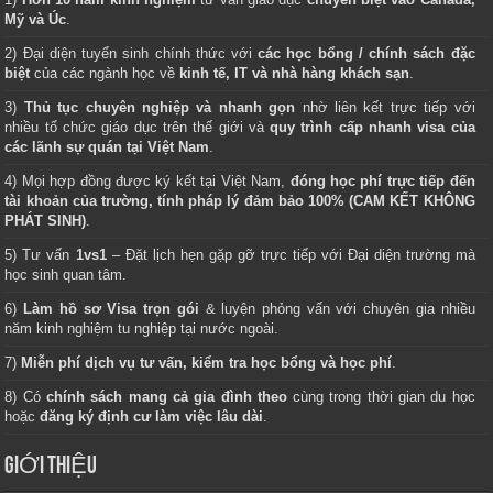
Mỹ và Úc
.
2) Đại diện tuyển sinh chính thức với
các học bổng / chính sách đặc
biệt
của các ngành học về
kinh tế, IT và nhà hàng khách sạn
.
3)
Thủ tục chuyên nghiệp và nhanh gọn
nhờ liên kết trực tiếp với
nhiều tổ chức giáo dục trên thế giới và
quy trình cấp nhanh visa của
các lãnh sự quán tại Việt Nam
.
4) Mọi hợp đồng được ký kết tại Việt Nam,
đóng học phí trực tiếp đến
tài khoản của trường, tính pháp lý đảm bảo 100% (CAM KẾT KHÔNG
PHÁT SINH)
.
5) Tư vấn
1vs1
– Đặt lịch hẹn gặp gỡ trực tiếp với Đại diện trường mà
học sinh quan tâm.
6)
Làm hồ sơ Visa trọn gói
& luyện phỏng vấn với chuyên gia nhiều
năm kinh nghiệm tu nghiệp tại nước ngoài.
7)
Miễn phí dịch vụ tư vấn, kiểm tra học bổng và học phí
.
8) Có
chính sách mang cả gia đình theo
cùng trong thời gian du học
hoặc
đăng ký định cư làm việc lâu dài
.
GIỚI THIỆU