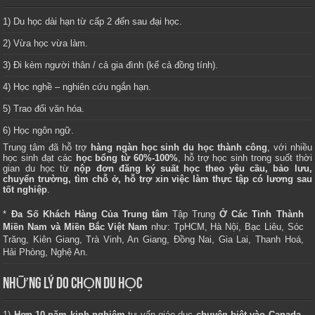
1) Du học dài hạn từ cấp 2 đến sau đại học.
2) Vừa học vừa làm.
3) Đi kèm người thân / cả gia đình (kể cả đồng tính).
4) Học nghề – nghiên cứu ngắn hạn.
5) Trao đổi văn hóa.
6) Học ngôn ngữ.
Trung tâm
đã hỗ trợ
hàng ngàn học sinh du học thành công
, với nhiều
học sinh đạt các
học bổng từ 60%-100%
, hỗ trợ học sinh trong suốt thời
gian du học từ
nộp đơn đăng ký suất học theo yêu cầu, bảo lưu,
chuyển trường, tìm chỗ ở, hỗ trợ xin việc làm thực tập có lương sau
tốt nghiệp
.
*
Đa Số Khách Hàng Của Trung tâm
Tập Trung
Ở Các Tỉnh Thành
Miền Nam và Miền Bắc Việt Nam
như: TpHCM, Hà Nội, Bạc Liêu, Sóc
Trăng, Kiên Giang, Trà Vinh, An Giang, Đồng Nai, Gia Lai, Thanh Hoá,
Hải Phòng, Nghệ An.
NHỮNG LÝ DO CHỌN DU HỌC
1)
Hơn 10 năm kinh nghiệm
tư vấn giáo dục
chuyên biệt vào Canada,