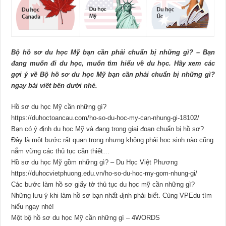
Bộ hồ sơ du học Mỹ bạn cần phải chuẩn bị những gì? – Bạn
đang muốn đi du học, muốn tìm hiểu về du học. Hãy xem các
gợi ý về Bộ hồ sơ du học Mỹ bạn cần phải chuẩn bị những gì?
ngay bài viết bên dưới nhé.
Hồ sơ du học Mỹ cần những gì?
https://duhoctoancau.com/ho-so-du-hoc-my-can-nhung-gi-18102/
Bạn có ý định du học Mỹ và đang trong giai đoạn chuẩn bị hồ sơ?
Đây là một bước rất quan trọng nhưng không phải học sinh nào cũng
nắm vững các thủ tục cần thiết…
Hồ sơ du học Mỹ gồm những gì? – Du Học Việt Phương
https://duhocvietphuong.edu.vn/ho-so-du-hoc-my-gom-nhung-gi/
Các bước làm hồ sơ giấy tờ thủ tục du học mỹ cần những gì?
Những lưu ý khi làm hồ sơ bạn nhất định phải biết. Cùng VPEdu tìm
hiểu ngay nhé!
Một bộ hồ sơ du học Mỹ cần những gì – 4WORDS