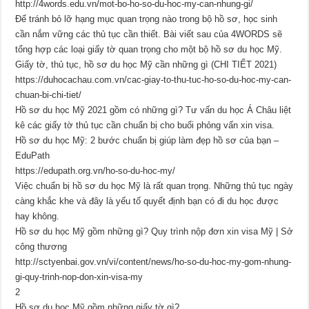
http://4words.edu.vn/mot-bo-ho-so-du-hoc-my-can-nhung-gi/
Để tránh bỏ lỡ hạng mục quan trọng nào trong bộ hồ sơ, học sinh
cần nắm vững các thủ tục cần thiết. Bài viết sau của 4WORDS sẽ
tổng hợp các loại giấy tờ quan trọng cho một bộ hồ sơ du học Mỹ.
Giấy tờ, thủ tục, hồ sơ du học Mỹ cần những gì (CHI TIẾT 2021)
https://duhocachau.com.vn/cac-giay-to-thu-tuc-ho-so-du-hoc-my-can-
chuan-bi-chi-tiet/
Hồ sơ du học Mỹ 2021 gồm có những gì? Tư vấn du học Á Châu liệt
kê các giấy tờ thủ tục cần chuẩn bị cho buổi phỏng vấn xin visa.
Hồ sơ du học Mỹ: 2 bước chuẩn bị giúp làm đẹp hồ sơ của bạn –
EduPath
https://edupath.org.vn/ho-so-du-hoc-my/
Việc chuẩn bị hồ sơ du học Mỹ là rất quan trọng. Những thủ tục ngày
càng khắc khe và đây là yếu tố quyết định bạn có đi du học được
hay không.
Hồ sơ du học Mỹ gồm những gì? Quy trình nộp đơn xin visa Mỹ | Sở
công thương
http://sctyenbai.gov.vn/vi/content/news/ho-so-du-hoc-my-gom-nhung-
gi-quy-trinh-nop-don-xin-visa-my
2
Hồ sơ du học Mỹ gồm những giấy tờ gì?