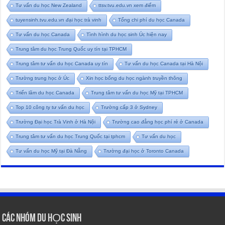
Tư vấn du học New Zealand
ttsv.tvu.edu.vn xem điểm
tuyensinh.tvu.edu.vn đại học trà vinh
Tổng chi phí du học Canada
Tư vấn du học Canada
Tình hình du học sinh Úc hiện nay
Trung tâm du học Trung Quốc uy tín tại TPHCM
Trung tâm tư vấn du học Canada uy tín
Tư vấn du học Canada tại Hà Nội
Trường trung học ở Úc
Xin học bổng du học ngành truyền thông
Triển lãm du học Canada
Trung tâm tư vấn du học Mỹ tại TPHCM
Top 10 công ty tư vấn du học
Trường cấp 3 ở Sydney
Trường Đại học Trà Vinh ở Hà Nội
Trường cao đẳng học phí rẻ ở Canada
Trung tâm tư vấn du học Trung Quốc tại tphcm
Tư vấn du học
Tư vấn du học Mỹ tại Đà Nẵng
Trường đại học ở Toronto Canada
CÁC NHÓM DU HỌC SINH