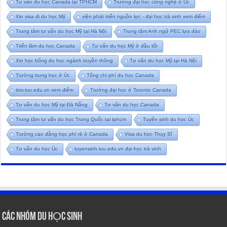
Tư vấn du học Canada tại TPHCM
Trường đại học công nghệ ở Úc
Xin visa đi du học Mỹ
viện phát triển nguồn lực - đại học trà vinh xem điểm
Trung tâm tư vấn du học Mỹ tại Hà Nội
Trung tâm Anh ngữ PEC lựa đào
Triển lãm du học Canada
Tư vấn du học Mỹ ở đầu tốt
Xin học bổng du học ngành truyền thông
Tư vấn du học Mỹ tại Hà Nội
Trường trung học ở Úc
Tổng chi phí du học Canada
ttsv.tvu.edu.vn xem điểm
Trường đại học ở Toronto Canada
Tư vấn du học Mỹ tại Đà Nẵng
Tư vấn du học Canada
Trung tâm tư vấn du học Trung Quốc tại tphcm
Tuyển sinh du học Úc
Trường cao đẳng học phí rẻ ở Canada
Visa du học Thụy Sĩ
Tư vấn du học Úc
tuyensinh.tvu.edu.vn đại học trà vinh
CÁC NHÓM DU HỌC SINH