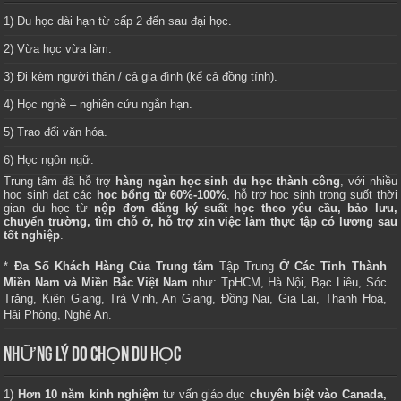
1) Du học dài hạn từ cấp 2 đến sau đại học.
2) Vừa học vừa làm.
3) Đi kèm người thân / cả gia đình (kể cả đồng tính).
4) Học nghề – nghiên cứu ngắn hạn.
5) Trao đổi văn hóa.
6) Học ngôn ngữ.
Trung tâm
đã hỗ trợ
hàng ngàn học sinh du học thành công
, với nhiều
học sinh đạt các
học bổng từ 60%-100%
, hỗ trợ học sinh trong suốt thời
gian du học từ
nộp đơn đăng ký suất học theo yêu cầu, bảo lưu,
chuyển trường, tìm chỗ ở, hỗ trợ xin việc làm thực tập có lương sau
tốt nghiệp
.
*
Đa Số Khách Hàng Của Trung tâm
Tập Trung
Ở Các Tỉnh Thành
Miền Nam và Miền Bắc Việt Nam
như: TpHCM, Hà Nội, Bạc Liêu, Sóc
Trăng, Kiên Giang, Trà Vinh, An Giang, Đồng Nai, Gia Lai, Thanh Hoá,
Hải Phòng, Nghệ An.
NHỮNG LÝ DO CHỌN DU HỌC
1)
Hơn 10 năm kinh nghiệm
tư vấn giáo dục
chuyên biệt vào Canada,