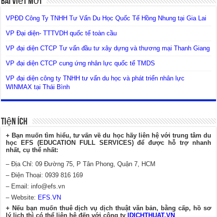
Bài Viết Mới
VPĐD Công Ty TNHH Tư Vấn Du Học Quốc Tế Hồng Nhung tại Gia Lai
VP Đại diện- TTTVDH quốc tế toàn cầu
VP đại diện CTCP Tư vấn đầu tư xây dựng và thương mại Thanh Giang
VP đại diện CTCP cung ứng nhân lực quốc tế TMDS
VP đại diện công ty TNHH tư vấn du học và phát triển nhân lực
WINMAX tại Thái Bình
Tiện Ích
+ Bạn muốn tìm hiểu, tư vấn về du học hãy liên hệ với trung tâm du
học EFS (EDUCATION FULL SERVICES) để được hỗ trợ nhanh
nhất, cụ thể nhất:
– Địa Chỉ: 09 Đường 75, P Tân Phong, Quận 7, HCM
– Điện Thoại: 0939 816 169
– Email:
info@efs.vn
– Website:
EFS.VN
+ Nếu bạn muốn thuê dịch vụ dịch thuật văn bản, bằng cấp, hồ sơ
lý lịch thì có thể liên hệ đến với công ty
IDICHTHUAT.VN