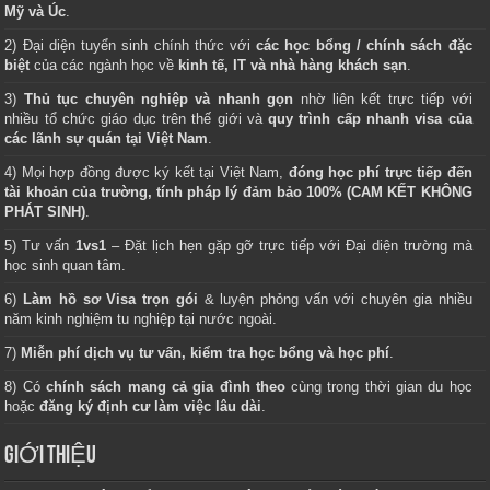
Mỹ và Úc
.
2) Đại diện tuyển sinh chính thức với
các học bổng / chính sách đặc
biệt
của các ngành học về
kinh tế, IT và nhà hàng khách sạn
.
3)
Thủ tục chuyên nghiệp và nhanh gọn
nhờ liên kết trực tiếp với
nhiều tổ chức giáo dục trên thế giới và
quy trình cấp nhanh visa của
các lãnh sự quán tại Việt Nam
.
4) Mọi hợp đồng được ký kết tại Việt Nam,
đóng học phí trực tiếp đến
tài khoản của trường, tính pháp lý đảm bảo 100% (CAM KẾT KHÔNG
PHÁT SINH)
.
5) Tư vấn
1vs1
– Đặt lịch hẹn gặp gỡ trực tiếp với Đại diện trường mà
học sinh quan tâm.
6)
Làm hồ sơ Visa trọn gói
& luyện phỏng vấn với chuyên gia nhiều
năm kinh nghiệm tu nghiệp tại nước ngoài.
7)
Miễn phí dịch vụ tư vấn, kiểm tra học bổng và học phí
.
8) Có
chính sách mang cả gia đình theo
cùng trong thời gian du học
hoặc
đăng ký định cư làm việc lâu dài
.
GIỚI THIỆU