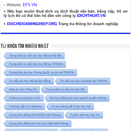
– Website:
EFS.VN
+ Nếu bạn muốn thuê dịch vụ dịch thuật văn bản, bằng cấp, hồ sơ
lý lịch thì có thể liên hệ đến với công ty
IDICHTHUAT.VN
+
DIACHIDOANHNGHIEP.ORG
Trang tra thông tin doanh nghiệp
Từ Khóa Tìm Nhiều Nhất
Trung tâm tư vấn du học Mỹ tại Hà Nội
Trung tâm tư vấn du học Mỹ tại TPHCM
Trung tâm du học Trung Quốc uy tín tại TPHCM
Tư vấn du học Mỹ tại Đà Nẵng
Tư vấn du học Canada tại TPHCM
Visa du học Thụy Sĩ
Trung tâm tư vấn du học Mỹ
Trường trung học ở Úc
Xin học bổng du học ngành truyền thông
Trường cấp 3 ở Sydney
Vì sao đáng để đi du học mỹ
Trung tâm tiếng Anh APEC Hải Phòng
Tuyển sinh du học Úc
Trung tâm tiếng Anh du học Việt Hải Phòng