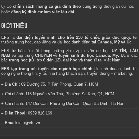
8) Có
chính sách mang cả gia đình theo
cùng trong thời gian du học
hoặc
đăng ký định cư làm việc lâu dài
.
GIỚI THIỆU
EFS là
đại diện tuyển sinh cho trên 250 tổ chức giáo dục quốc tế
,
trường trung học, cao đẳng và đại học danh tiếng
tại Canada, Mỹ và Úc
.
EFS tự hào là một trong những đơn vị tư vấn du học
UY TÍN, LÂU
NĂM
và tập trung
CHUYÊN
về
tuyển sinh du học Canada, Mỹ, Úc
ở các
bậc
trung học (từ lớp 6 đến 12), đại học và thạc sĩ
tại Việt Nam.
EFS tập trung xét tuyển các ngành học chính là
: kinh doanh, kinh tế,
công nghệ thông tin, y tế, nhà hàng khách sạn, truyền thông – marketing.
– Địa Chỉ:
09 Đường 75, P Tân Phong, Quận 7, HCM
+ Chi nhánh: 116 Nguyễn Văn Thủ, Phường Đa Kao, Q1, HCM
+ Chi nhánh: 147 Đội Cấn, Phường Đội Cấn, Quận Ba Đình, Hà Nội
– Điện Thoại:
0939 816 169
– Email:
info@efs.vn