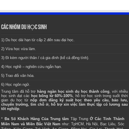
CÁC NHÓM DU HỌC SINH
1) Du học dài hạn từ cấp 2 đến sau đại học.
2) Vừa học vừa làm.
3) Đi kèm người thân / cả gia đình (kể cả đồng tính).
4) Học nghề – nghiên cứu ngắn hạn.
5) Trao đổi văn hóa.
6) Học ngôn ngữ.
Trung tâm
đã hỗ trợ
hàng ngàn học sinh du học thành công
, với nhiều
học sinh đạt các
học bổng từ 60%-100%
, hỗ trợ học sinh trong suốt thời
gian du học từ
nộp đơn đăng ký suất học theo yêu cầu, bảo lưu,
chuyển trường, tìm chỗ ở, hỗ trợ xin việc làm thực tập có lương sau
tốt nghiệp
.
*
Đa Số Khách Hàng Của Trung tâm
Tập Trung
Ở Các Tỉnh Thành
Miền Nam và Miền Bắc Việt Nam
như: TpHCM, Hà Nội, Bạc Liêu, Sóc