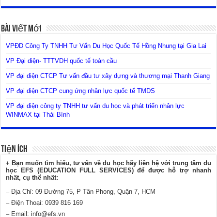
Bài Viết Mới
VPĐD Công Ty TNHH Tư Vấn Du Học Quốc Tế Hồng Nhung tại Gia Lai
VP Đại diện- TTTVDH quốc tế toàn cầu
VP đại diện CTCP Tư vấn đầu tư xây dựng và thương mại Thanh Giang
VP đại diện CTCP cung ứng nhân lực quốc tế TMDS
VP đại diện công ty TNHH tư vấn du học và phát triển nhân lực
WINMAX tại Thái Bình
Tiện Ích
+ Bạn muốn tìm hiểu, tư vấn về du học hãy liên hệ với trung tâm du
học EFS (EDUCATION FULL SERVICES) để được hỗ trợ nhanh
nhất, cụ thể nhất:
– Địa Chỉ: 09 Đường 75, P Tân Phong, Quận 7, HCM
– Điện Thoại: 0939 816 169
– Email:
info@efs.vn