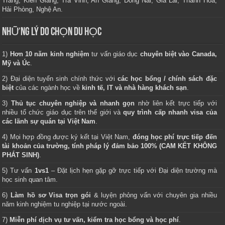
Trăng, Kiên Giang, Trà Vinh, An Giang, Đồng Nai, Gia Lai, Thanh Hoá,
Hải Phòng, Nghệ An.
NHỮNG LÝ DO CHỌN DU HỌC
1)
Hơn 10 năm kinh nghiệm
tư vấn giáo dục
chuyên biệt vào Canada,
Mỹ và Úc
.
2) Đại diện tuyển sinh chính thức với
các học bổng / chính sách đặc
biệt
của các ngành học về
kinh tế, IT và nhà hàng khách sạn
.
3)
Thủ tục chuyên nghiệp và nhanh gọn
nhờ liên kết trực tiếp với
nhiều tổ chức giáo dục trên thế giới và
quy trình cấp nhanh visa của
các lãnh sự quán tại Việt Nam
.
4) Mọi hợp đồng được ký kết tại Việt Nam,
đóng học phí trực tiếp đến
tài khoản của trường, tính pháp lý đảm bảo 100% (CAM KẾT KHÔNG
PHÁT SINH)
.
5) Tư vấn
1vs1
– Đặt lịch hẹn gặp gỡ trực tiếp với Đại diện trường mà
học sinh quan tâm.
6)
Làm hồ sơ Visa trọn gói
& luyện phỏng vấn với chuyên gia nhiều
năm kinh nghiệm tu nghiệp tại nước ngoài.
7)
Miễn phí dịch vụ tư vấn, kiểm tra học bổng và học phí
.