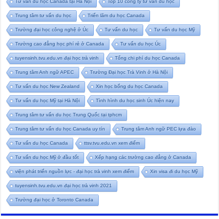
Tư vấn du học Canada tại Hà Nội
Top 10 công ty tư vấn du học
Trung tâm tư vấn du học
Triển lãm du học Canada
Trường đại học công nghệ ở Úc
Tư vấn du học
Tư vấn du học Mỹ
Trường cao đẳng học phí rẻ ở Canada
Tư vấn du học Úc
tuyensinh.tvu.edu.vn đại học trà vinh
Tổng chi phí du học Canada
Trung tâm Anh ngữ APEC
Trường Đại học Trà Vinh ở Hà Nội
Tư vấn du học New Zealand
Xin học bổng du học Canada
Tư vấn du học Mỹ tại Hà Nội
Tình hình du học sinh Úc hiện nay
Trung tâm tư vấn du học Trung Quốc tại tphcm
Trung tâm tư vấn du học Canada uy tín
Trung tâm Anh ngữ PEC lựa đào
Tư vấn du học Canada
ttsv.tvu.edu.vn xem điểm
Tư vấn du học Mỹ ở đầu tốt
Xếp hạng các trường cao đẳng ở Canada
viện phát triển nguồn lực - đại học trà vinh xem điểm
Xin visa đi du học Mỹ
tuyensinh.tvu.edu.vn đại học trà vinh 2021
Trường đại học ở Toronto Canada