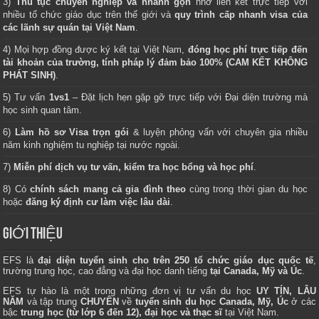
3)
Thủ tục chuyên nghiệp và nhanh gọn
nhờ liên kết trực tiếp với
nhiều tổ chức giáo dục trên thế giới và
quy trình cấp nhanh visa của
các lãnh sự quán tại Việt Nam
.
4) Mọi hợp đồng được ký kết tại Việt Nam,
đóng học phí trực tiếp đến
tài khoản của trường, tính pháp lý đảm bảo 100% (CAM KẾT KHÔNG
PHÁT SINH)
.
5) Tư vấn
1vs1
– Đặt lịch hẹn gặp gỡ trực tiếp với Đại diện trường mà
học sinh quan tâm.
6)
Làm hồ sơ Visa trọn gói
& luyện phỏng vấn với chuyên gia nhiều
năm kinh nghiệm tu nghiệp tại nước ngoài.
7)
Miễn phí dịch vụ tư vấn, kiểm tra học bổng và học phí
.
8) Có
chính sách mang cả gia đình theo
cùng trong thời gian du học
hoặc
đăng ký định cư làm việc lâu dài
.
GIỚI THIỆU
EFS là
đại diện tuyển sinh cho trên 250 tổ chức giáo dục quốc tế
,
trường trung học, cao đẳng và đại học danh tiếng
tại Canada, Mỹ và Úc
.
EFS tự hào là một trong những đơn vị tư vấn du học
UY TÍN, LÂU
NĂM
và tập trung
CHUYÊN
về
tuyển sinh du học Canada, Mỹ, Úc
ở các
bậc
trung học (từ lớp 6 đến 12), đại học và thạc sĩ
tại Việt Nam.