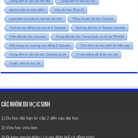
Trung tâm tư vấn du học Mỹ
Trung tâm tư vấn du học
ttsv.tvu.edu.vn xem điểm
Visa du học Thụy Sĩ
tuyensinh.tvu.edu.vn đại học trà vinh
Tổng chi phí du học Canada
Trường cao đẳng học phí rẻ ở Canada
Trường đại học ở Toronto Canada
Triển lãm du học Canada
Trung tâm du học Trung Quốc uy tín tại TPHCM
Xếp hạng các trường cao đẳng ở Canada
Tình hình du học sinh Úc hiện nay
Trung tâm tư vấn du học Canada uy tín
Vì sao đáng để đi du học mỹ
Tuyển sinh du học Úc
CÁC NHÓM DU HỌC SINH
1) Du học dài hạn từ cấp 2 đến sau đại học.
2) Vừa học vừa làm.
3) Đi kèm người thân / cả gia đình (kể cả đồng tính).