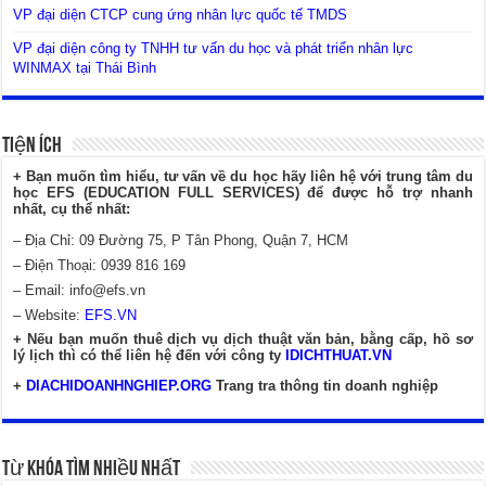
VP đại diện CTCP cung ứng nhân lực quốc tế TMDS
VP đại diện công ty TNHH tư vấn du học và phát triển nhân lực
WINMAX tại Thái Bình
Tiện Ích
+ Bạn muốn tìm hiểu, tư vấn về du học hãy liên hệ với trung tâm du
học EFS (EDUCATION FULL SERVICES) để được hỗ trợ nhanh
nhất, cụ thể nhất:
– Địa Chỉ: 09 Đường 75, P Tân Phong, Quận 7, HCM
– Điện Thoại: 0939 816 169
– Email:
info@efs.vn
– Website:
EFS.VN
+ Nếu bạn muốn thuê dịch vụ dịch thuật văn bản, bằng cấp, hồ sơ
lý lịch thì có thể liên hệ đến với công ty
IDICHTHUAT.VN
+
DIACHIDOANHNGHIEP.ORG
Trang tra thông tin doanh nghiệp
Từ Khóa Tìm Nhiều Nhất