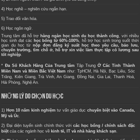
4) Học nghề – nghiên cứu ngắn hạn.
5) Trao đổi văn hóa.
6) Học ngôn ngữ.
Trung tâm
đã hỗ trợ
hàng ngàn học sinh du học thành công
, với nhiều
học sinh đạt các
học bổng từ 60%-100%
, hỗ trợ học sinh trong suốt thời
gian du học từ
nộp đơn đăng ký suất học theo yêu cầu, bảo lưu,
chuyển trường, tìm chỗ ở, hỗ trợ xin việc làm thực tập có lương sau
tốt nghiệp
.
*
Đa Số Khách Hàng Của Trung tâm
Tập Trung
Ở Các Tỉnh Thành
Miền Nam và Miền Bắc Việt Nam
như: TpHCM, Hà Nội, Bạc Liêu, Sóc
Trăng, Kiên Giang, Trà Vinh, An Giang, Đồng Nai, Gia Lai, Thanh Hoá,
Hải Phòng, Nghệ An.
NHỮNG LÝ DO CHỌN DU HỌC
1)
Hơn 10 năm kinh nghiệm
tư vấn giáo dục
chuyên biệt vào Canada,
Mỹ và Úc
.
2) Đại diện tuyển sinh chính thức với
các học bổng / chính sách đặc
biệt
của các ngành học về
kinh tế, IT và nhà hàng khách sạn
.