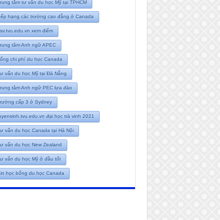
rung tâm tư vấn du học Mỹ tại TPHCM
ếp hạng các trường cao đẳng ở Canada
tsv.tvu.edu.vn xem điểm
rung tâm Anh ngữ APEC
ổng chi phí du học Canada
ư vấn du học Mỹ tại Đà Nẵng
rung tâm Anh ngữ PEC lựa đào
rường cấp 3 ở Sydney
uyensinh.tvu.edu.vn đại học trà vinh 2021
ư vấn du học Canada tại Hà Nội
ư vấn du học New Zealand
ư vấn du học Mỹ ở đầu tốt
in học bổng du học Canada