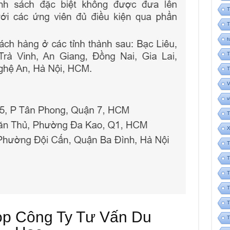
T
T
t
T
T
V
v
T
X
T
T
T
T
T
op Công Ty Tư Vấn Du
T