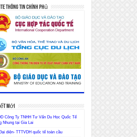
te Thông Tin Chính Phủ
iết Mới
D Công Ty TNHH Tư Vấn Du Học Quốc Tế
 Nhung tại Gia Lai
ại diện- TTTVDH quốc tế toàn cầu