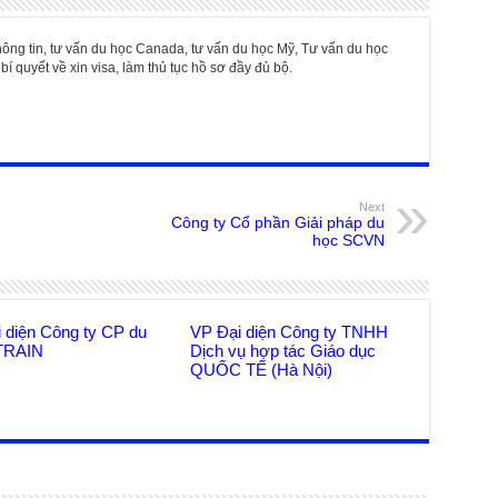
hông tin, tư vấn du học Canada, tư vấn du học Mỹ, Tư vấn du học
bí quyết về xin visa, làm thủ tục hồ sơ đầy đủ bộ.
Next
Công ty Cổ phần Giải pháp du
học SCVN
i diện Công ty CP du
VP Đại diện Công ty TNHH
TRAIN
Dịch vụ hợp tác Giáo dục
QUỐC TẾ (Hà Nội)