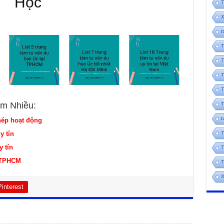
Học
T
X
t
T
T
T
T
m Nhiều:
T
t
hép hoạt động
y tín
T
y tín
T
t TPHCM
T
X
Pinterest