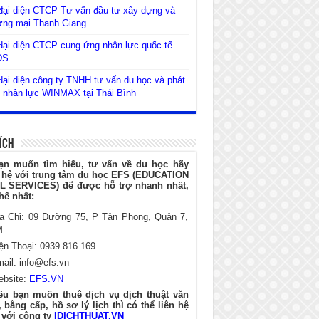
đại diện CTCP Tư vấn đầu tư xây dựng và
ơng mại Thanh Giang
ại diện CTCP cung ứng nhân lực quốc tế
DS
ại diện công ty TNHH tư vấn du học và phát
n nhân lực WINMAX tại Thái Bình
Ích
ạn muốn tìm hiểu, tư vấn về du học hãy
n hệ với trung tâm du học EFS (EDUCATION
L SERVICES) để được hỗ trợ nhanh nhất,
hể nhất:
ịa Chỉ: 09 Đường 75, P Tân Phong, Quận 7,
M
ện Thoại: 0939 816 169
mail:
info@efs.vn
ebsite:
EFS.VN
ếu bạn muốn thuê dịch vụ dịch thuật văn
 bằng cấp, hồ sơ lý lịch thì có thể liên hệ
 với công ty
IDICHTHUAT.VN