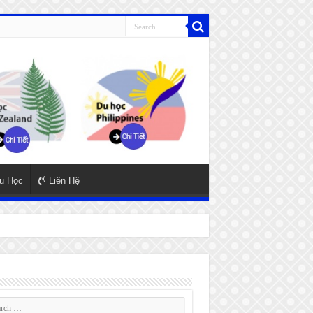
u Học
Liên Hệ