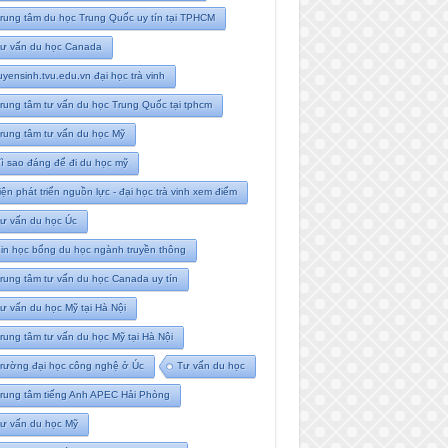
rung tâm du học Trung Quốc uy tín tại TPHCM
ư vấn du học Canada
uyensinh.tvu.edu.vn đại học trà vinh
rung tâm tư vấn du học Trung Quốc tại tphcm
rung tâm tư vấn du học Mỹ
ì sao đáng để đi du học mỹ
iện phát triển nguồn lực - đại học trà vinh xem điểm
ư vấn du học Úc
in học bổng du học ngành truyền thông
rung tâm tư vấn du học Canada uy tín
ư vấn du học Mỹ tại Hà Nội
rung tâm tư vấn du học Mỹ tại Hà Nội
rường đại học công nghệ ở Úc
Tư vấn du học
rung tâm tiếng Anh APEC Hải Phòng
ư vấn du học Mỹ