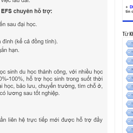
+
D
tin
Từ K
T
T
T
X
T
T
T
T
V
T
T