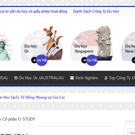
ty tư vấn du học có giấy phép hoạt động
Danh Sách Công Ty Du Học
USA)
Du Học Úc (AUSTRALIA)
Kinh Nghiệm
Top Công Ty D
 Học Quốc Tế Hồng Nhung tại Gia Lai
y Cổ phần G STUDY