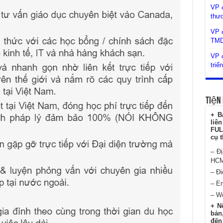
VP 
thư
VP đ
TM
VP đ
triể
Tiện 
+ B
liê
FUL
cụ t
– Đ
HC
– Đi
– E
– W
+ N
bản,
đến