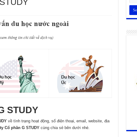
G STUDY
 G STUDY
UDY
về tình trạng hoạt động, số điện thoại, email, website, địa
ty Cổ phần G STUDY
cùng chia sẻ bên dưới nhé.