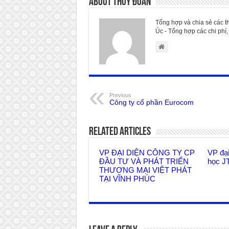
About Thúy Đoan
Tổng hợp và chia sẻ các t
Úc - Tổng hợp các chi phí, 
Previous
Công ty cổ phần Eurocom
Related Articles
VP ĐẠI DIỆN CÔNG TY CP
VP đạ
ĐẦU TƯ VÀ PHÁT TRIỂN
học J
THƯƠNG MẠI VIỆT PHÁT
TẠI VĨNH PHÚC