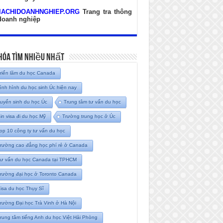
IACHIDOANHNGHIEP.ORG
Trang tra thông
 doanh nghiệp
hóa Tìm Nhiều Nhất
riển lãm du học Canada
ình hình du học sinh Úc hiện nay
uyển sinh du học Úc
Trung tâm tư vấn du học
in visa đi du học Mỹ
Trường trung học ở Úc
op 10 công ty tư vấn du học
rường cao đẳng học phí rẻ ở Canada
ư vấn du học Canada tại TPHCM
rường đại học ở Toronto Canada
isa du học Thụy Sĩ
rường Đại học Trà Vinh ở Hà Nội
rung tâm tiếng Anh du học Việt Hải Phòng