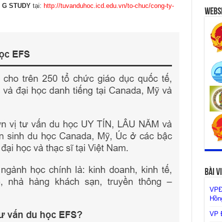
n G STUDY
tại:
http://tuvanduhoc.icd.edu.vn/to-chuc/cong-ty-
Websi
Bài V
VPĐ
Hồng
VP Đ