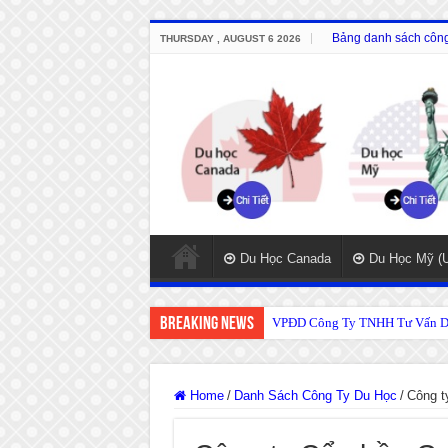
Bảng danh sách công 
THURSDAY , AUGUST 6 2026
Du Học Canada
Du Học Mỹ (
Breaking News
VPĐD Công Ty TNHH Tư Vấn Du
Home
/
Danh Sách Công Ty Du Học
/
Công t