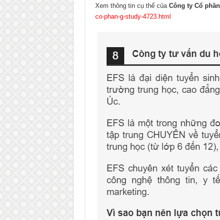
Xem thông tin cụ thể của
Công ty Cổ phầ
co-phan-g-study-4723.html