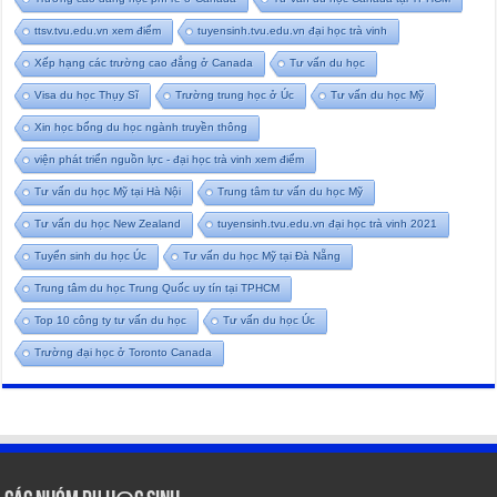
ttsv.tvu.edu.vn xem điểm
tuyensinh.tvu.edu.vn đại học trà vinh
Xếp hạng các trường cao đẳng ở Canada
Tư vấn du học
Visa du học Thụy Sĩ
Trường trung học ở Úc
Tư vấn du học Mỹ
Xin học bổng du học ngành truyền thông
viện phát triển nguồn lực - đại học trà vinh xem điểm
Tư vấn du học Mỹ tại Hà Nội
Trung tâm tư vấn du học Mỹ
Tư vấn du học New Zealand
tuyensinh.tvu.edu.vn đại học trà vinh 2021
Tuyển sinh du học Úc
Tư vấn du học Mỹ tại Đà Nẵng
Trung tâm du học Trung Quốc uy tín tại TPHCM
Top 10 công ty tư vấn du học
Tư vấn du học Úc
Trường đại học ở Toronto Canada