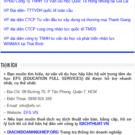
VPĐD Công Ty TNHH Tư Vấn Du Học Quốc Tế Hồng Nhung tại Gia Lai
VP Đại diện- TTTVDH quốc tế toàn cầu
VP đại diện CTCP Tư vấn đầu tư xây dựng và thương mại Thanh Giang
VP đại diện CTCP cung ứng nhân lực quốc tế TMDS
VP đại diện công ty TNHH tư vấn du học và phát triển nhân lực
WINMAX tại Thái Bình
Tiện Ích
+ Bạn muốn tìm hiểu, tư vấn về du học hãy liên hệ với trung tâm du
học EFS (EDUCATION FULL SERVICES) để được hỗ trợ nhanh
nhất, cụ thể nhất:
– Địa Chỉ: 09 Đường 75, P Tân Phong, Quận 7, HCM
– Điện Thoại: 0939 816 169
– Email:
info@efs.vn
– Website:
EFS.VN
+ Nếu bạn muốn thuê dịch vụ dịch thuật văn bản, bằng cấp, hồ sơ
lý lịch thì có thể liên hệ đến với công ty
IDICHTHUAT.VN
+
DIACHIDOANHNGHIEP.ORG
Trang tra thông tin doanh nghiệp