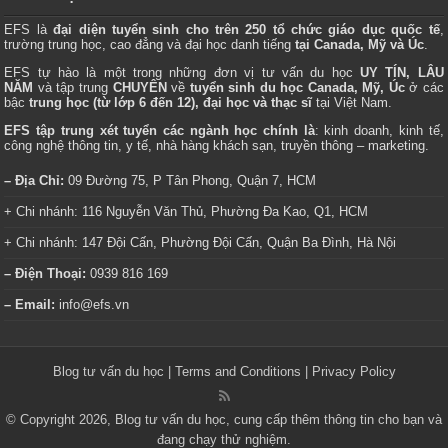
EFS là
đại diện tuyển sinh cho trên 250 tổ chức giáo dục quốc tế
,
trường trung học, cao đẳng và đại học danh tiếng
tại Canada, Mỹ và Úc
.
EFS tự hào là một trong những đơn vị tư vấn du học
UY TÍN, LÂU
NĂM
và tập trung
CHUYÊN
về
tuyển sinh du học Canada, Mỹ, Úc
ở các
bậc
trung học (từ lớp 6 đến 12), đại học và thạc sĩ
tại Việt Nam.
EFS tập trung xét tuyển các ngành học chính là
: kinh doanh, kinh tế,
công nghệ thông tin, y tế, nhà hàng khách sạn, truyền thông – marketing.
– Địa Chỉ:
09 Đường 75, P Tân Phong, Quận 7, HCM
+ Chi nhánh: 116 Nguyễn Văn Thủ, Phường Đa Kao, Q1, HCM
+ Chi nhánh: 147 Đội Cấn, Phường Đội Cấn, Quận Ba Đình, Hà Nội
– Điện Thoại:
0939 816 169
– Email:
info@efs.vn
Blog tư vấn du học
|
Terms and Conditions
|
Privacy Policy
© Copyright 2026, Blog tư vấn du học, cung cấp thêm thông tin cho bạn và
đang chạy thử nghiệm.