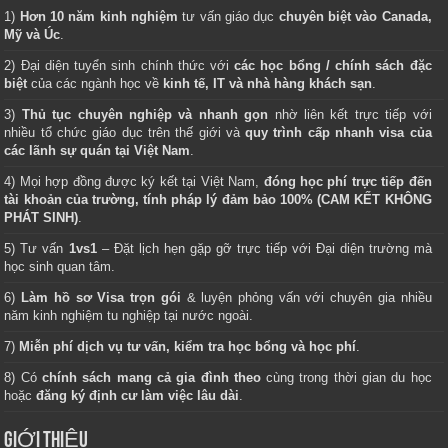
1)
Hơn 10 năm kinh nghiệm
tư vấn giáo dục
chuyên biệt vào Canada,
Mỹ và Úc
.
2) Đại diện tuyển sinh chính thức với
các học bổng / chính sách đặc
biệt
của các ngành học về
kinh tế, IT và nhà hàng khách sạn
.
3)
Thủ tục chuyên nghiệp và nhanh gọn
nhờ liên kết trực tiếp với
nhiều tổ chức giáo dục trên thế giới và
quy trình cấp nhanh visa của
các lãnh sự quán tại Việt Nam
.
4) Mọi hợp đồng được ký kết tại Việt Nam,
đóng học phí trực tiếp đến
tài khoản của trường, tính pháp lý đảm bảo 100% (CAM KẾT KHÔNG
PHÁT SINH)
.
5) Tư vấn
1vs1
– Đặt lịch hẹn gặp gỡ trực tiếp với Đại diện trường mà
học sinh quan tâm.
6)
Làm hồ sơ Visa trọn gói
& luyện phỏng vấn với chuyên gia nhiều
năm kinh nghiệm tu nghiệp tại nước ngoài.
7)
Miễn phí dịch vụ tư vấn, kiểm tra học bổng và học phí
.
8) Có
chính sách mang cả gia đình theo
cùng trong thời gian du học
hoặc
đăng ký định cư làm việc lâu dài
.
GIỚI THIỆU