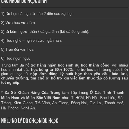
CÁC NHÓM DU HỌC SINH
1) Du học dài hạn từ cấp 2 đến sau đại học.
2) Vừa học vừa làm.
3) Đi kèm người thân / cả gia đình (kể cả đồng tính).
4) Học nghề – nghiên cứu ngắn hạn.
5) Trao đổi văn hóa.
6) Học ngôn ngữ.
Trung tâm
đã hỗ trợ
hàng ngàn học sinh du học thành công
, với nhiều
học sinh đạt các
học bổng từ 60%-100%
, hỗ trợ học sinh trong suốt thời
gian du học từ
nộp đơn đăng ký suất học theo yêu cầu, bảo lưu,
chuyển trường, tìm chỗ ở, hỗ trợ xin việc làm thực tập có lương sau
tốt nghiệp
.
*
Đa Số Khách Hàng Của Trung tâm
Tập Trung
Ở Các Tỉnh Thành
Miền Nam và Miền Bắc Việt Nam
như: TpHCM, Hà Nội, Bạc Liêu, Sóc
Trăng, Kiên Giang, Trà Vinh, An Giang, Đồng Nai, Gia Lai, Thanh Hoá,
Hải Phòng, Nghệ An.
NHỮNG LÝ DO CHỌN DU HỌC