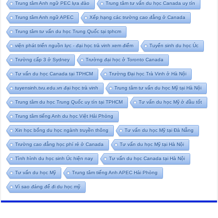
Trung tâm Anh ngữ PEC lựa đào
Trung tâm tư vấn du học Canada uy tín
Trung tâm Anh ngữ APEC
Xếp hạng các trường cao đẳng ở Canada
Trung tâm tư vấn du học Trung Quốc tại tphcm
viện phát triển nguồn lực - đại học trà vinh xem điểm
Tuyển sinh du học Úc
Trường cấp 3 ở Sydney
Trường đại học ở Toronto Canada
Tư vấn du học Canada tại TPHCM
Trường Đại học Trà Vinh ở Hà Nội
tuyensinh.tvu.edu.vn đại học trà vinh
Trung tâm tư vấn du học Mỹ tại Hà Nội
Trung tâm du học Trung Quốc uy tín tại TPHCM
Tư vấn du học Mỹ ở đầu tốt
Trung tâm tiếng Anh du học Việt Hải Phòng
Xin học bổng du học ngành truyền thông
Tư vấn du học Mỹ tại Đà Nẵng
Trường cao đẳng học phí rẻ ở Canada
Tư vấn du học Mỹ tại Hà Nội
Tình hình du học sinh Úc hiện nay
Tư vấn du học Canada tại Hà Nội
Tư vấn du học Mỹ
Trung tâm tiếng Anh APEC Hải Phòng
Vì sao đáng để đi du học mỹ