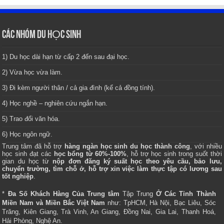
CÁC NHÓM DU HỌC SINH
1) Du học dài hạn từ cấp 2 đến sau đại học.
2) Vừa học vừa làm.
3) Đi kèm người thân / cả gia đình (kể cả đồng tính).
4) Học nghề – nghiên cứu ngắn hạn.
5) Trao đổi văn hóa.
6) Học ngôn ngữ.
Trung tâm
đã hỗ trợ
hàng ngàn học sinh du học thành công
, với nhiều
học sinh đạt các
học bổng từ 60%-100%
, hỗ trợ học sinh trong suốt thời
gian du học từ
nộp đơn đăng ký suất học theo yêu cầu, bảo lưu,
chuyển trường, tìm chỗ ở, hỗ trợ xin việc làm thực tập có lương sau
tốt nghiệp
.
*
Đa Số Khách Hàng Của Trung tâm
Tập Trung
Ở Các Tỉnh Thành
Miền Nam và Miền Bắc Việt Nam
như: TpHCM, Hà Nội, Bạc Liêu, Sóc
Trăng, Kiên Giang, Trà Vinh, An Giang, Đồng Nai, Gia Lai, Thanh Hoá,
Hải Phòng, Nghệ An.