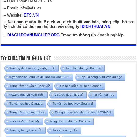
– Điện Thoại: 0939 816 169
– Email:
info@efs.vn
– Website:
EFS.VN
+ Nếu bạn muốn thuê dịch vụ dịch thuật văn bản, bằng cấp, hồ sơ
lý lịch thì có thể liên hệ đến với công ty
IDICHTHUAT.VN
+
DIACHIDOANHNGHIEP.ORG
Trang tra thông tin doanh nghiệp
Từ Khóa Tìm Nhiều Nhất
Trường đại học công nghệ ở Úc
Triển lãm du học Canada
tuyensinh.tvu.edu.vn đại học trà vinh 2021
Top 10 công ty tư vấn du học
Trung tâm tư vấn du học Mỹ
Xin học bổng du học Canada
ttsv.tvu.edu.vn xem điểm
Visa du học Thụy Sĩ
Tư vấn du học
Tư vấn du học Canada
Tư vấn du học New Zealand
Trung tâm tư vấn du học
Trung tâm tư vấn du học Mỹ tại TPHCM
Xin visa đi du học Mỹ
Tổng chi phí du học Canada
Trường trung học ở Úc
Tư vấn du học Úc