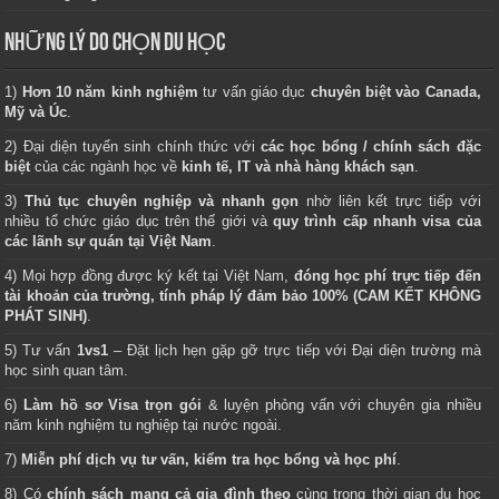
NHỮNG LÝ DO CHỌN DU HỌC
1)
Hơn 10 năm kinh nghiệm
tư vấn giáo dục
chuyên biệt vào Canada,
Mỹ và Úc
.
2) Đại diện tuyển sinh chính thức với
các học bổng / chính sách đặc
biệt
của các ngành học về
kinh tế, IT và nhà hàng khách sạn
.
3)
Thủ tục chuyên nghiệp và nhanh gọn
nhờ liên kết trực tiếp với
nhiều tổ chức giáo dục trên thế giới và
quy trình cấp nhanh visa của
các lãnh sự quán tại Việt Nam
.
4) Mọi hợp đồng được ký kết tại Việt Nam,
đóng học phí trực tiếp đến
tài khoản của trường, tính pháp lý đảm bảo 100% (CAM KẾT KHÔNG
PHÁT SINH)
.
5) Tư vấn
1vs1
– Đặt lịch hẹn gặp gỡ trực tiếp với Đại diện trường mà
học sinh quan tâm.
6)
Làm hồ sơ Visa trọn gói
& luyện phỏng vấn với chuyên gia nhiều
năm kinh nghiệm tu nghiệp tại nước ngoài.
7)
Miễn phí dịch vụ tư vấn, kiểm tra học bổng và học phí
.
8) Có
chính sách mang cả gia đình theo
cùng trong thời gian du học