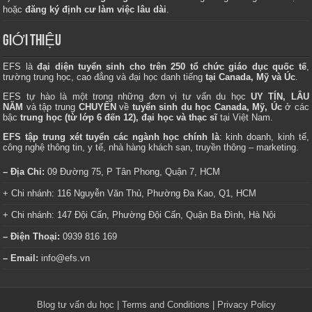
hoặc
đăng ký định cư làm việc lâu dài
.
GIỚI THIỆU
EFS là
đại diện tuyển sinh cho trên 250 tổ chức giáo dục quốc tế
,
trường trung học, cao đẳng và đại học danh tiếng
tại Canada, Mỹ và Úc
.
EFS tự hào là một trong những đơn vị tư vấn du học
UY TÍN, LÂU
NĂM
và tập trung
CHUYÊN
về
tuyển sinh du học Canada, Mỹ, Úc
ở các
bậc
trung học (từ lớp 6 đến 12), đại học và thạc sĩ
tại Việt Nam.
EFS tập trung xét tuyển các ngành học chính là
: kinh doanh, kinh tế,
công nghệ thông tin, y tế, nhà hàng khách sạn, truyền thông – marketing.
– Địa Chỉ:
09 Đường 75, P Tân Phong, Quận 7, HCM
+ Chi nhánh: 116 Nguyễn Văn Thủ, Phường Đa Kao, Q1, HCM
+ Chi nhánh: 147 Đội Cấn, Phường Đội Cấn, Quận Ba Đình, Hà Nội
– Điện Thoại:
0939 816 169
– Email:
info@efs.vn
Blog tư vấn du học
|
Terms and Conditions
|
Privacy Policy