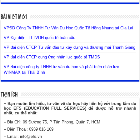
Bài Viết Mới
VPĐD Công Ty TNHH Tư Vấn Du Học Quốc Tế Hồng Nhung tại Gia Lai
VP Đại diện- TTTVDH quốc tế toàn cầu
VP đại diện CTCP Tư vấn đầu tư xây dựng và thương mại Thanh Giang
VP đại diện CTCP cung ứng nhân lực quốc tế TMDS
VP đại diện công ty TNHH tư vấn du học và phát triển nhân lực
WINMAX tại Thái Bình
Tiện Ích
+ Bạn muốn tìm hiểu, tư vấn về du học hãy liên hệ với trung tâm du
học EFS (EDUCATION FULL SERVICES) để được hỗ trợ nhanh
nhất, cụ thể nhất:
– Địa Chỉ: 09 Đường 75, P Tân Phong, Quận 7, HCM
– Điện Thoại: 0939 816 169
– Email:
info@efs.vn