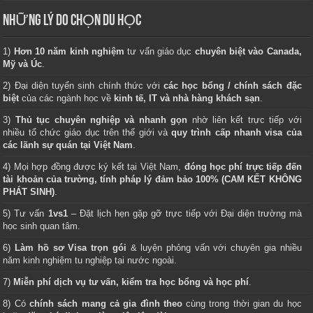
NHỮNG LÝ DO CHỌN DU HỌC
1)
Hơn 10 năm kinh nghiệm
tư vấn giáo dục
chuyên biệt vào Canada,
Mỹ và Úc
.
2) Đại diện tuyển sinh chính thức với
các học bổng / chính sách đặc
biệt
của các ngành học về
kinh tế, IT và nhà hàng khách sạn
.
3)
Thủ tục chuyên nghiệp và nhanh gọn
nhờ liên kết trực tiếp với
nhiều tổ chức giáo dục trên thế giới và
quy trình cấp nhanh visa của
các lãnh sự quán tại Việt Nam
.
4) Mọi hợp đồng được ký kết tại Việt Nam,
đóng học phí trực tiếp đến
tài khoản của trường, tính pháp lý đảm bảo 100% (CAM KẾT KHÔNG
PHÁT SINH)
.
5) Tư vấn
1vs1
– Đặt lịch hẹn gặp gỡ trực tiếp với Đại diện trường mà
học sinh quan tâm.
6)
Làm hồ sơ Visa trọn gói
& luyện phỏng vấn với chuyên gia nhiều
năm kinh nghiệm tu nghiệp tại nước ngoài.
7)
Miễn phí dịch vụ tư vấn, kiểm tra học bổng và học phí
.
8) Có
chính sách mang cả gia đình theo
cùng trong thời gian du học