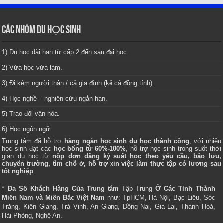
CÁC NHÓM DU HỌC SINH
1) Du học dài hạn từ cấp 2 đến sau đại học.
2) Vừa học vừa làm.
3) Đi kèm người thân / cả gia đình (kể cả đồng tính).
4) Học nghề – nghiên cứu ngắn hạn.
5) Trao đổi văn hóa.
6) Học ngôn ngữ.
Trung tâm
đã hỗ trợ
hàng ngàn học sinh du học thành công
, với nhiều
học sinh đạt các
học bổng từ 60%-100%
, hỗ trợ học sinh trong suốt thời
gian du học từ
nộp đơn đăng ký suất học theo yêu cầu, bảo lưu,
chuyển trường, tìm chỗ ở, hỗ trợ xin việc làm thực tập có lương sau
tốt nghiệp
.
*
Đa Số Khách Hàng Của Trung tâm
Tập Trung
Ở Các Tỉnh Thành
Miền Nam và Miền Bắc Việt Nam
như: TpHCM, Hà Nội, Bạc Liêu, Sóc
Trăng, Kiên Giang, Trà Vinh, An Giang, Đồng Nai, Gia Lai, Thanh Hoá,
Hải Phòng, Nghệ An.