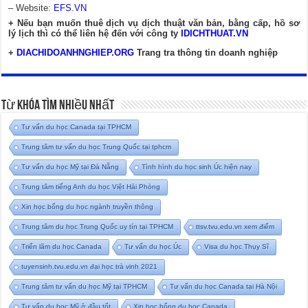
– Website:
EFS.VN
+ Nếu bạn muốn thuê dịch vụ dịch thuật văn bản, bằng cấp, hồ sơ
lý lịch thì có thể liên hệ đến với công ty
IDICHTHUAT.VN
+
DIACHIDOANHNGHIEP.ORG
Trang tra thông tin doanh nghiệp
Từ Khóa Tìm Nhiều Nhất
Tư vấn du học Canada tại TPHCM
Trung tâm tư vấn du học Trung Quốc tại tphcm
Tư vấn du học Mỹ tại Đà Nẵng
Tình hình du học sinh Úc hiện nay
Trung tâm tiếng Anh du học Việt Hải Phòng
Xin học bổng du học ngành truyền thông
Trung tâm du học Trung Quốc uy tín tại TPHCM
ttsv.tvu.edu.vn xem điểm
Triển lãm du học Canada
Tư vấn du học Úc
Visa du học Thụy Sĩ
tuyensinh.tvu.edu.vn đại học trà vinh 2021
Trung tâm tư vấn du học Mỹ tại TPHCM
Tư vấn du học Canada tại Hà Nội
Tư vấn du học Mỹ ở đầu tốt
Xin học bổng du học Canada