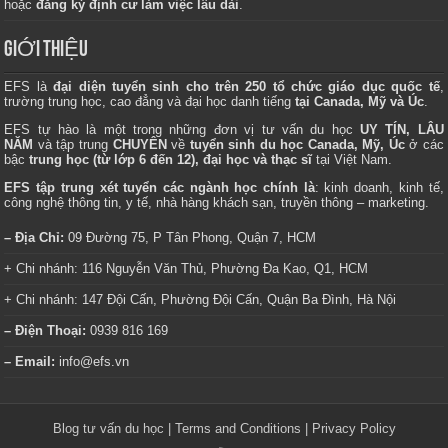
hoặc
đăng ký định cư làm việc lâu dài
.
GIỚI THIỆU
EFS là
đại diện tuyển sinh cho trên 250 tổ chức giáo dục quốc tế
,
trường trung học, cao đẳng và đại học danh tiếng
tại Canada, Mỹ và Úc
.
EFS tự hào là một trong những đơn vị tư vấn du học
UY TÍN, LÂU
NĂM
và tập trung
CHUYÊN
về
tuyển sinh du học Canada, Mỹ, Úc
ở các
bậc
trung học (từ lớp 6 đến 12), đại học và thạc sĩ
tại Việt Nam.
EFS tập trung xét tuyển các ngành học chính là
: kinh doanh, kinh tế,
công nghệ thông tin, y tế, nhà hàng khách sạn, truyền thông – marketing.
– Địa Chỉ:
09 Đường 75, P Tân Phong, Quận 7, HCM
+ Chi nhánh: 116 Nguyễn Văn Thủ, Phường Đa Kao, Q1, HCM
+ Chi nhánh: 147 Đội Cấn, Phường Đội Cấn, Quận Ba Đình, Hà Nội
– Điện Thoại:
0939 816 169
– Email:
info@efs.vn
Blog tư vấn du học
|
Terms and Conditions
|
Privacy Policy