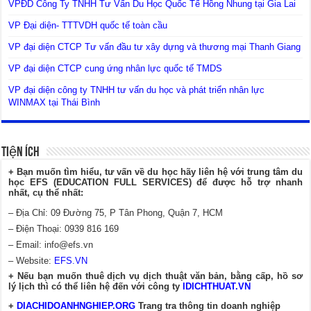
VPĐD Công Ty TNHH Tư Vấn Du Học Quốc Tế Hồng Nhung tại Gia Lai
VP Đại diện- TTTVDH quốc tế toàn cầu
VP đại diện CTCP Tư vấn đầu tư xây dựng và thương mại Thanh Giang
VP đại diện CTCP cung ứng nhân lực quốc tế TMDS
VP đại diện công ty TNHH tư vấn du học và phát triển nhân lực
WINMAX tại Thái Bình
Tiện Ích
+ Bạn muốn tìm hiểu, tư vấn về du học hãy liên hệ với trung tâm du
học EFS (EDUCATION FULL SERVICES) để được hỗ trợ nhanh
nhất, cụ thể nhất:
– Địa Chỉ: 09 Đường 75, P Tân Phong, Quận 7, HCM
– Điện Thoại: 0939 816 169
– Email:
info@efs.vn
– Website:
EFS.VN
+ Nếu bạn muốn thuê dịch vụ dịch thuật văn bản, bằng cấp, hồ sơ
lý lịch thì có thể liên hệ đến với công ty
IDICHTHUAT.VN
+
DIACHIDOANHNGHIEP.ORG
Trang tra thông tin doanh nghiệp