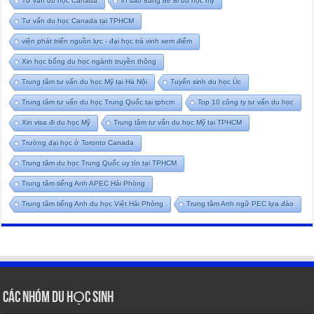
Tư vấn du học Canada
Vì sao đáng để đi du học mỹ
Tư vấn du học Canada tại TPHCM
viện phát triển nguồn lực - đại học trà vinh xem điểm
Xin học bổng du học ngành truyền thông
Trung tâm tư vấn du học Mỹ tại Hà Nội
Tuyển sinh du học Úc
Trung tâm tư vấn du học Trung Quốc tại tphcm
Top 10 công ty tư vấn du học
Xin visa đi du học Mỹ
Trung tâm tư vấn du học Mỹ tại TPHCM
Trường đại học ở Toronto Canada
Trung tâm du học Trung Quốc uy tín tại TPHCM
Trung tâm tiếng Anh APEC Hải Phòng
Trung tâm tiếng Anh du học Việt Hải Phòng
Trung tâm Anh ngữ PEC lựa đào
CÁC NHÓM DU HỌC SINH