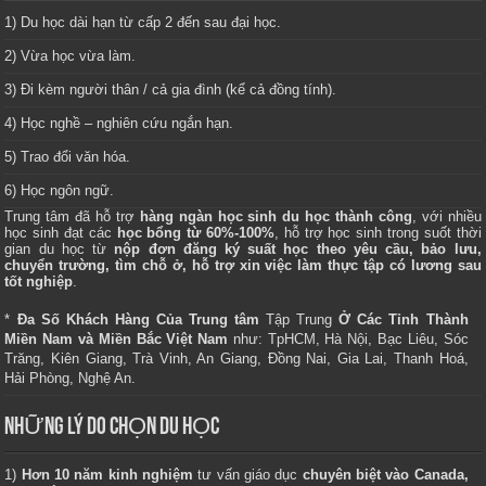
1) Du học dài hạn từ cấp 2 đến sau đại học.
2) Vừa học vừa làm.
3) Đi kèm người thân / cả gia đình (kể cả đồng tính).
4) Học nghề – nghiên cứu ngắn hạn.
5) Trao đổi văn hóa.
6) Học ngôn ngữ.
Trung tâm
đã hỗ trợ
hàng ngàn học sinh du học thành công
, với nhiều
học sinh đạt các
học bổng từ 60%-100%
, hỗ trợ học sinh trong suốt thời
gian du học từ
nộp đơn đăng ký suất học theo yêu cầu, bảo lưu,
chuyển trường, tìm chỗ ở, hỗ trợ xin việc làm thực tập có lương sau
tốt nghiệp
.
*
Đa Số Khách Hàng Của Trung tâm
Tập Trung
Ở Các Tỉnh Thành
Miền Nam và Miền Bắc Việt Nam
như: TpHCM, Hà Nội, Bạc Liêu, Sóc
Trăng, Kiên Giang, Trà Vinh, An Giang, Đồng Nai, Gia Lai, Thanh Hoá,
Hải Phòng, Nghệ An.
NHỮNG LÝ DO CHỌN DU HỌC
1)
Hơn 10 năm kinh nghiệm
tư vấn giáo dục
chuyên biệt vào Canada,