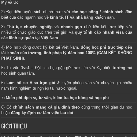
Mỹ và Úc
.
2) Đại diện tuyển sinh chính thức với
các học bổng / chính sách đặc
biệt
của các ngành học về
kinh tế, IT và nhà hàng khách sạn
.
3)
Thủ tục chuyên nghiệp và nhanh gọn
nhờ liên kết trực tiếp với
nhiều tổ chức giáo dục trên thế giới và
quy trình cấp nhanh visa của
các lãnh sự quán tại Việt Nam
.
4) Mọi hợp đồng được ký kết tại Việt Nam,
đóng học phí trực tiếp đến
tài khoản của trường, tính pháp lý đảm bảo 100% (CAM KẾT KHÔNG
PHÁT SINH)
.
5) Tư vấn
1vs1
– Đặt lịch hẹn gặp gỡ trực tiếp với Đại diện trường mà
học sinh quan tâm.
6)
Làm hồ sơ Visa trọn gói
& luyện phỏng vấn với chuyên gia nhiều
năm kinh nghiệm tu nghiệp tại nước ngoài.
7)
Miễn phí dịch vụ tư vấn, kiểm tra học bổng và học phí
.
8) Có
chính sách mang cả gia đình theo
cùng trong thời gian du học
hoặc
đăng ký định cư làm việc lâu dài
.
GIỚI THIỆU