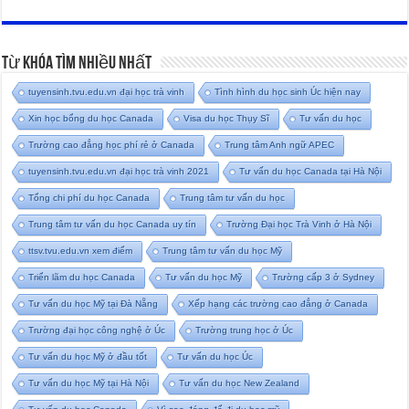
Từ Khóa Tìm Nhiều Nhất
tuyensinh.tvu.edu.vn đại học trà vinh
Tình hình du học sinh Úc hiện nay
Xin học bổng du học Canada
Visa du học Thụy Sĩ
Tư vấn du học
Trường cao đẳng học phí rẻ ở Canada
Trung tâm Anh ngữ APEC
tuyensinh.tvu.edu.vn đại học trà vinh 2021
Tư vấn du học Canada tại Hà Nội
Tổng chi phí du học Canada
Trung tâm tư vấn du học
Trung tâm tư vấn du học Canada uy tín
Trường Đại học Trà Vinh ở Hà Nội
ttsv.tvu.edu.vn xem điểm
Trung tâm tư vấn du học Mỹ
Triển lãm du học Canada
Tư vấn du học Mỹ
Trường cấp 3 ở Sydney
Tư vấn du học Mỹ tại Đà Nẵng
Xếp hạng các trường cao đẳng ở Canada
Trường đại học công nghệ ở Úc
Trường trung học ở Úc
Tư vấn du học Mỹ ở đầu tốt
Tư vấn du học Úc
Tư vấn du học Mỹ tại Hà Nội
Tư vấn du học New Zealand