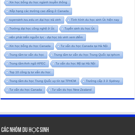
Xin học bổng du học ngành truyền thông
Xếp hạng các trường cao đẳng ở Canada
tuyensinh.tvu.edu.vn đại học trà vinh
Tình hình du học sinh Úc hiện nay
Trường đại học công nghệ ở Úc
Tuyển sinh du học Úc
viện phát triển nguồn lực - đại học trà vinh xem điểm
Xin học bổng du học Canada
Tư vấn du học Canada tại Hà Nội
Trung tâm tư vấn du học
Trung tâm tư vấn du học Trung Quốc tại tphcm
Trung tâm Anh ngữ APEC
Tư vấn du học Mỹ tại Hà Nội
Top 10 công ty tư vấn du học
Trung tâm du học Trung Quốc uy tín tại TPHCM
Trường cấp 3 ở Sydney
Tư vấn du học Canada
Tư vấn du học New Zealand
CÁC NHÓM DU HỌC SINH