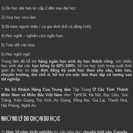
1) Du học dài hạn từ cấp 2 đến sau đại học.
2) Vừa học vừa làm.
3) Đi kèm người thân / cả gia đình (kể cả đồng tính).
4) Học nghề – nghiên cứu ngắn hạn.
5) Trao đổi văn hóa.
6) Học ngôn ngữ.
Trung tâm
đã hỗ trợ
hàng ngàn học sinh du học thành công
, với nhiều
học sinh đạt các
học bổng từ 60%-100%
, hỗ trợ học sinh trong suốt thời
gian du học từ
nộp đơn đăng ký suất học theo yêu cầu, bảo lưu,
chuyển trường, tìm chỗ ở, hỗ trợ xin việc làm thực tập có lương sau
tốt nghiệp
.
*
Đa Số Khách Hàng Của Trung tâm
Tập Trung
Ở Các Tỉnh Thành
Miền Nam và Miền Bắc Việt Nam
như: TpHCM, Hà Nội, Bạc Liêu, Sóc
Trăng, Kiên Giang, Trà Vinh, An Giang, Đồng Nai, Gia Lai, Thanh Hoá,
Hải Phòng, Nghệ An.
NHỮNG LÝ DO CHỌN DU HỌC
1)
Hơn 10 năm kinh nghiệm
tư vấn giáo dục
chuyên biệt vào Canada,