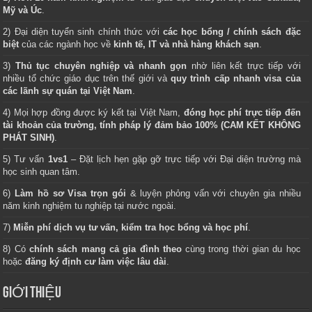
Mỹ và Úc
.
2) Đại diện tuyển sinh chính thức với
các học bổng / chính sách đặc
biệt
của các ngành học về
kinh tế, IT và nhà hàng khách sạn
.
3)
Thủ tục chuyên nghiệp và nhanh gọn
nhờ liên kết trực tiếp với
nhiều tổ chức giáo dục trên thế giới và
quy trình cấp nhanh visa của
các lãnh sự quán tại Việt Nam
.
4) Mọi hợp đồng được ký kết tại Việt Nam,
đóng học phí trực tiếp đến
tài khoản của trường, tính pháp lý đảm bảo 100% (CAM KẾT KHÔNG
PHÁT SINH)
.
5) Tư vấn
1vs1
– Đặt lịch hẹn gặp gỡ trực tiếp với Đại diện trường mà
học sinh quan tâm.
6)
Làm hồ sơ Visa trọn gói
& luyện phỏng vấn với chuyên gia nhiều
năm kinh nghiệm tu nghiệp tại nước ngoài.
7)
Miễn phí dịch vụ tư vấn, kiểm tra học bổng và học phí
.
8) Có
chính sách mang cả gia đình theo
cùng trong thời gian du học
hoặc
đăng ký định cư làm việc lâu dài
.
GIỚI THIỆU