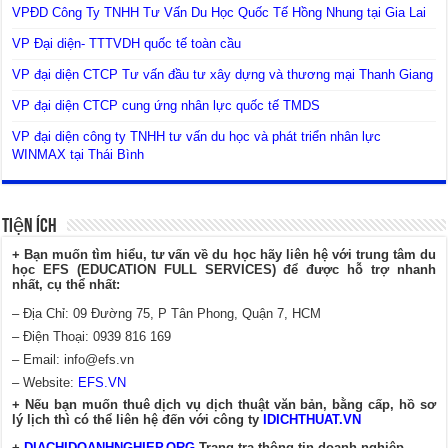
VPĐD Công Ty TNHH Tư Vấn Du Học Quốc Tế Hồng Nhung tại Gia Lai
VP Đại diện- TTTVDH quốc tế toàn cầu
VP đại diện CTCP Tư vấn đầu tư xây dựng và thương mại Thanh Giang
VP đại diện CTCP cung ứng nhân lực quốc tế TMDS
VP đại diện công ty TNHH tư vấn du học và phát triển nhân lực
WINMAX tại Thái Bình
Tiện Ích
+ Bạn muốn tìm hiểu, tư vấn về du học hãy liên hệ với trung tâm du
học EFS (EDUCATION FULL SERVICES) để được hỗ trợ nhanh
nhất, cụ thể nhất:
– Địa Chỉ: 09 Đường 75, P Tân Phong, Quận 7, HCM
– Điện Thoại: 0939 816 169
– Email:
info@efs.vn
– Website:
EFS.VN
+ Nếu bạn muốn thuê dịch vụ dịch thuật văn bản, bằng cấp, hồ sơ
lý lịch thì có thể liên hệ đến với công ty
IDICHTHUAT.VN
+
DIACHIDOANHNGHIEP.ORG
Trang tra thông tin doanh nghiệp