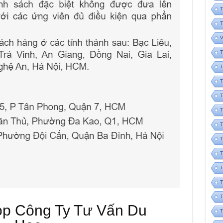
T
T
V
T
T
T
T
T
T
T
T
T
T
T
op Công Ty Tư Vấn Du
T