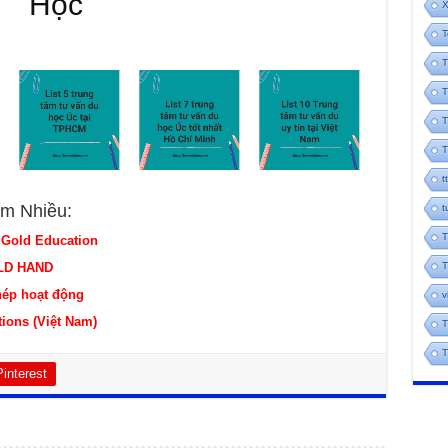
Học
X
T
T
T
T
T
t
m Nhiều:
t
T
 Gold Education
OLD HAND
T
hép hoạt động
v
ions (Việt Nam)
T
T
Pinterest