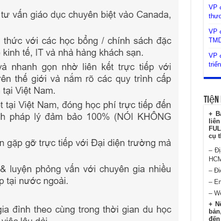
VP 
thư
VP đ
TM
VP đ
triể
Tiện 
+ B
liê
FUL
cụ t
– Đ
HC
– Đi
– E
– W
+ N
bản,
đến