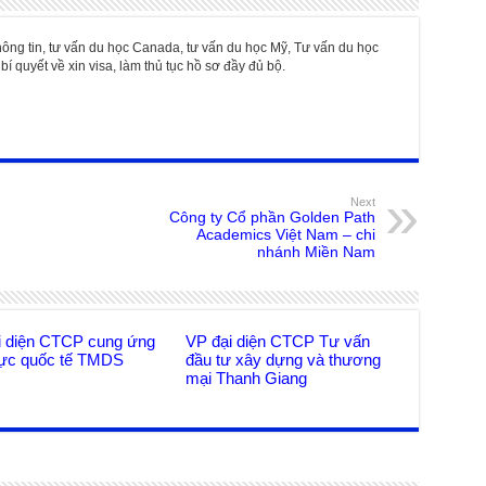
hông tin, tư vấn du học Canada, tư vấn du học Mỹ, Tư vấn du học
bí quyết về xin visa, làm thủ tục hồ sơ đầy đủ bộ.
Next
Công ty Cổ phần Golden Path
Academics Việt Nam – chi
nhánh Miền Nam
i diện CTCP cung ứng
VP đại diện CTCP Tư vấn
lực quốc tế TMDS
đầu tư xây dựng và thương
mại Thanh Giang