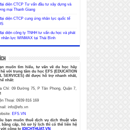
đại diện CTCP Tư vấn đầu tư xây dựng và
ơng mại Thanh Giang
ại diện CTCP cung ứng nhân lực quốc tế
DS
ại diện công ty TNHH tư vấn du học và phát
n nhân lực WINMAX tại Thái Bình
Ích
ạn muốn tìm hiểu, tư vấn về du học hãy
n hệ với trung tâm du học EFS (EDUCATION
L SERVICES) để được hỗ trợ nhanh nhất,
hể nhất:
ịa Chỉ: 09 Đường 75, P Tân Phong, Quận 7,
M
ện Thoại: 0939 816 169
mail:
info@efs.vn
ebsite:
EFS.VN
ếu bạn muốn thuê dịch vụ dịch thuật văn
 bằng cấp, hồ sơ lý lịch thì có thể liên hệ
 với công ty
IDICHTHUAT.VN