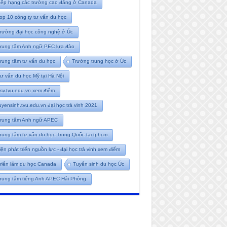
ếp hạng các trường cao đẳng ở Canada
op 10 công ty tư vấn du học
rường đại học công nghệ ở Úc
rung tâm Anh ngữ PEC lựa đào
rung tâm tư vấn du học
Trường trung học ở Úc
ư vấn du học Mỹ tại Hà Nội
tsv.tvu.edu.vn xem điểm
uyensinh.tvu.edu.vn đại học trà vinh 2021
rung tâm Anh ngữ APEC
rung tâm tư vấn du học Trung Quốc tại tphcm
iện phát triển nguồn lực - đại học trà vinh xem điểm
riển lãm du học Canada
Tuyển sinh du học Úc
rung tâm tiếng Anh APEC Hải Phòng