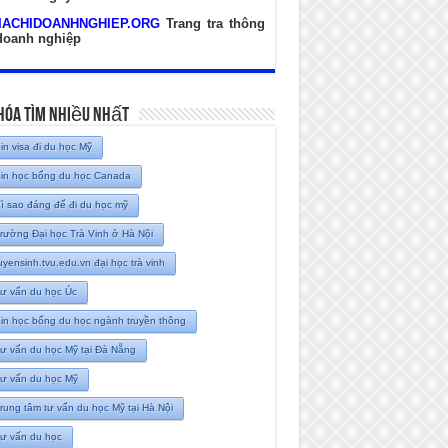
IACHIDOANHNGHIEP.ORG
Trang tra thông
 doanh nghiệp
hóa Tìm Nhiều Nhất
in visa đi du học Mỹ
in học bổng du học Canada
ì sao đáng để đi du học mỹ
rường Đại học Trà Vinh ở Hà Nội
uyensinh.tvu.edu.vn đại học trà vinh
ư vấn du học Úc
in học bổng du học ngành truyền thông
ư vấn du học Mỹ tại Đà Nẵng
ư vấn du học Mỹ
rung tâm tư vấn du học Mỹ tại Hà Nội
ư vấn du học