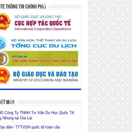
te Thông Tin Chính Phủ
iết Mới
D Công Ty TNHH Tư Vấn Du Học Quốc Tế
 Nhung tại Gia Lai
ại diện- TTTVDH quốc tế toàn cầu