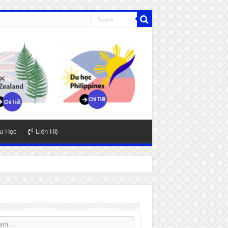
u Học
Liên Hệ