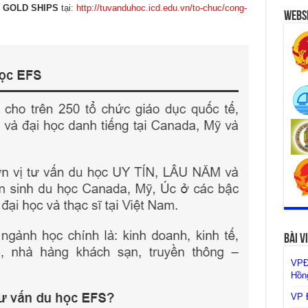
n GOLD SHIPS
tại:
http://tuvanduhoc.icd.edu.vn/to-chuc/cong-
Websi
Bài V
VPĐ
Hồng
VP Đ