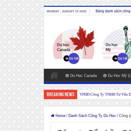
Bảng danh sách công t
MONDAY , AUGUST 10 2026
Du Học Canada
Du Học Mỹ (
Breaking News
VPĐD Công Ty TNHH Tư Vấn Du
Home
/
Danh Sách Công Ty Du Học
/
Công 