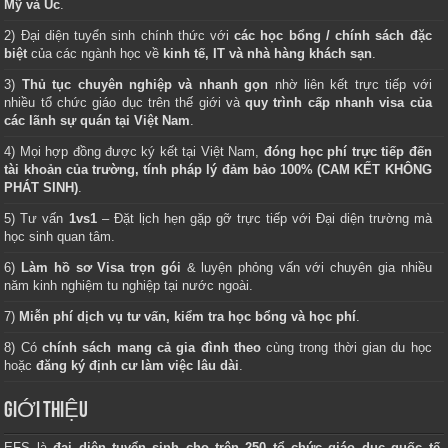
Mỹ và Úc
.
2) Đại diện tuyển sinh chính thức với
các học bổng / chính sách đặc
biệt
của các ngành học về
kinh tế, IT và nhà hàng khách sạn
.
3)
Thủ tục chuyên nghiệp và nhanh gọn
nhờ liên kết trực tiếp với
nhiều tổ chức giáo dục trên thế giới và
quy trình cấp nhanh visa của
các lãnh sự quán tại Việt Nam
.
4) Mọi hợp đồng được ký kết tại Việt Nam,
đóng học phí trực tiếp đến
tài khoản của trường, tính pháp lý đảm bảo 100% (CAM KẾT KHÔNG
PHÁT SINH)
.
5) Tư vấn
1vs1
– Đặt lịch hẹn gặp gỡ trực tiếp với Đại diện trường mà
học sinh quan tâm.
6)
Làm hồ sơ Visa trọn gói
& luyện phỏng vấn với chuyên gia nhiều
năm kinh nghiệm tu nghiệp tại nước ngoài.
7)
Miễn phí dịch vụ tư vấn, kiểm tra học bổng và học phí
.
8) Có
chính sách mang cả gia đình theo
cùng trong thời gian du học
hoặc
đăng ký định cư làm việc lâu dài
.
GIỚI THIỆU
EFS là
đại diện tuyển sinh cho trên 250 tổ chức giáo dục quốc tế
,