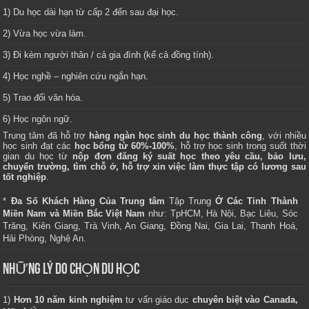
1) Du học dài hạn từ cấp 2 đến sau đại học.
2) Vừa học vừa làm.
3) Đi kèm người thân / cả gia đình (kể cả đồng tính).
4) Học nghề – nghiên cứu ngắn hạn.
5) Trao đổi văn hóa.
6) Học ngôn ngữ.
Trung tâm
đã hỗ trợ
hàng ngàn học sinh du học thành công
, với nhiều
học sinh đạt các
học bổng từ 60%-100%
, hỗ trợ học sinh trong suốt thời
gian du học từ
nộp đơn đăng ký suất học theo yêu cầu, bảo lưu,
chuyển trường, tìm chỗ ở, hỗ trợ xin việc làm thực tập có lương sau
tốt nghiệp
.
*
Đa Số Khách Hàng Của Trung tâm
Tập Trung
Ở Các Tỉnh Thành
Miền Nam và Miền Bắc Việt Nam
như: TpHCM, Hà Nội, Bạc Liêu, Sóc
Trăng, Kiên Giang, Trà Vinh, An Giang, Đồng Nai, Gia Lai, Thanh Hoá,
Hải Phòng, Nghệ An.
NHỮNG LÝ DO CHỌN DU HỌC
1)
Hơn 10 năm kinh nghiệm
tư vấn giáo dục
chuyên biệt vào Canada,