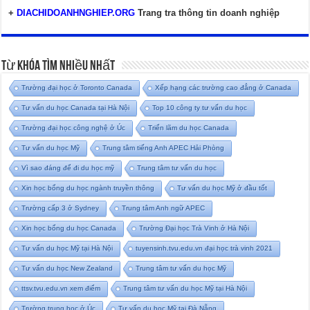
+
DIACHIDOANHNGHIEP.ORG
Trang tra thông tin doanh nghiệp
Từ Khóa Tìm Nhiều Nhất
Trường đại học ở Toronto Canada
Xếp hạng các trường cao đẳng ở Canada
Tư vấn du học Canada tại Hà Nội
Top 10 công ty tư vấn du học
Trường đại học công nghệ ở Úc
Triển lãm du học Canada
Tư vấn du học Mỹ
Trung tâm tiếng Anh APEC Hải Phòng
Vì sao đáng để đi du học mỹ
Trung tâm tư vấn du học
Xin học bổng du học ngành truyền thông
Tư vấn du học Mỹ ở đầu tốt
Trường cấp 3 ở Sydney
Trung tâm Anh ngữ APEC
Xin học bổng du học Canada
Trường Đại học Trà Vinh ở Hà Nội
Tư vấn du học Mỹ tại Hà Nội
tuyensinh.tvu.edu.vn đại học trà vinh 2021
Tư vấn du học New Zealand
Trung tâm tư vấn du học Mỹ
ttsv.tvu.edu.vn xem điểm
Trung tâm tư vấn du học Mỹ tại Hà Nội
Trường trung học ở Úc
Tư vấn du học Mỹ tại Đà Nẵng