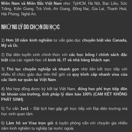
Miền Nam và Miền Bắc Việt Nam
như: TpHCM, Hà Nội, Bạc Liêu, Sóc
Trăng, Kiên Giang, Trà Vinh, An Giang, Đồng Nai, Gia Lai, Thanh Hoá,
Hải Phòng, Nghệ An.
NHỮNG LÝ DO CHỌN DU HỌC
1)
Hơn 10 năm kinh nghiệm
tư vấn giáo dục
chuyên biệt vào Canada,
Mỹ và Úc
.
2) Đại diện tuyển sinh chính thức với
các học bổng / chính sách đặc
biệt
của các ngành học về
kinh tế, IT và nhà hàng khách sạn
.
3)
Thủ tục chuyên nghiệp và nhanh gọn
nhờ liên kết trực tiếp với
nhiều tổ chức giáo dục trên thế giới và
quy trình cấp nhanh visa của
các lãnh sự quán tại Việt Nam
.
4) Mọi hợp đồng được ký kết tại Việt Nam,
đóng học phí trực tiếp đến
tài khoản của trường, tính pháp lý đảm bảo 100% (CAM KẾT KHÔNG
PHÁT SINH)
.
5) Tư vấn
1vs1
– Đặt lịch hẹn gặp gỡ trực tiếp với Đại diện trường mà
học sinh quan tâm.
6)
Làm hồ sơ Visa trọn gói
& luyện phỏng vấn với chuyên gia nhiều
năm kinh nghiệm tu nghiệp tại nước ngoài.