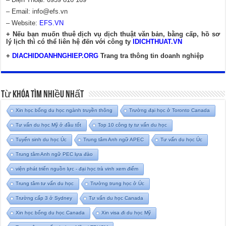
– Email:
info@efs.vn
– Website:
EFS.VN
+ Nếu bạn muốn thuê dịch vụ dịch thuật văn bản, bằng cấp, hồ sơ
lý lịch thì có thể liên hệ đến với công ty
IDICHTHUAT.VN
+
DIACHIDOANHNGHIEP.ORG
Trang tra thông tin doanh nghiệp
Từ Khóa Tìm Nhiều Nhất
Xin học bổng du học ngành truyền thông
Trường đại học ở Toronto Canada
Tư vấn du học Mỹ ở đầu tốt
Top 10 công ty tư vấn du học
Tuyển sinh du học Úc
Trung tâm Anh ngữ APEC
Tư vấn du học Úc
Trung tâm Anh ngữ PEC lựa đào
viện phát triển nguồn lực - đại học trà vinh xem điểm
Trung tâm tư vấn du học
Trường trung học ở Úc
Trường cấp 3 ở Sydney
Tư vấn du học Canada
Xin học bổng du học Canada
Xin visa đi du học Mỹ