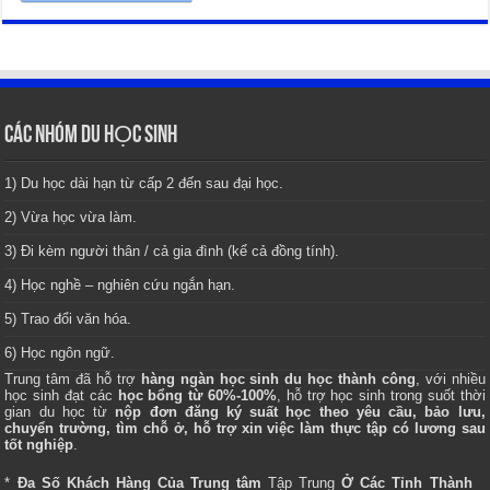
CÁC NHÓM DU HỌC SINH
1) Du học dài hạn từ cấp 2 đến sau đại học.
2) Vừa học vừa làm.
3) Đi kèm người thân / cả gia đình (kể cả đồng tính).
4) Học nghề – nghiên cứu ngắn hạn.
5) Trao đổi văn hóa.
6) Học ngôn ngữ.
Trung tâm
đã hỗ trợ
hàng ngàn học sinh du học thành công
, với nhiều
học sinh đạt các
học bổng từ 60%-100%
, hỗ trợ học sinh trong suốt thời
gian du học từ
nộp đơn đăng ký suất học theo yêu cầu, bảo lưu,
chuyển trường, tìm chỗ ở, hỗ trợ xin việc làm thực tập có lương sau
tốt nghiệp
.
*
Đa Số Khách Hàng Của Trung tâm
Tập Trung
Ở Các Tỉnh Thành