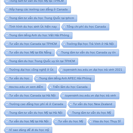
Trung tâm tư vấn du học Mỹ tại TPHCM
Xếp hạng các trường cao đẳng ở Canada
Trung tâm tư vấn du học Trung Quốc tại tphcm
Tình hình du học sinh Úc hiện nay
Tổng chi phí du học Canada
Trung tâm tiếng Anh du học Việt Hải Phòng
Tư vấn du học Canada tại TPHCM
Trường Đại học Trà Vinh ở Hà Nội
Tư vấn du học Mỹ tại Đà Nẵng
Trung tâm tư vấn du học Canada uy tín
Trung tâm du học Trung Quốc uy tín tại TPHCM
Trường đại học công nghệ ở Úc
tuyensinh.tvu.edu.vn đại học trà vinh 2021
Tư vấn du học
Trung tâm tiếng Anh APEC Hải Phòng
ttsv.tvu.edu.vn xem điểm
Triển lãm du học Canada
Tư vấn du học Canada tại Hà Nội
tuyensinh.tvu.edu.vn đại học trà vinh
Trường cao đẳng học phí rẻ ở Canada
Tư vấn du học New Zealand
Trung tâm tư vấn du học Mỹ tại Hà Nội
Trung tâm tư vấn du học Mỹ
Tư vấn du học Mỹ tại Hà Nội
Tư vấn du học Mỹ
Visa du học Thụy Sĩ
Vì sao đáng để đi du học mỹ