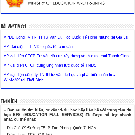
Bài Viết Mới
VPĐD Công Ty TNHH Tư Vấn Du Học Quốc Tế Hồng Nhung tại Gia Lai
VP Đại diện- TTTVDH quốc tế toàn cầu
VP đại diện CTCP Tư vấn đầu tư xây dựng và thương mại Thanh Giang
VP đại diện CTCP cung ứng nhân lực quốc tế TMDS
VP đại diện công ty TNHH tư vấn du học và phát triển nhân lực
WINMAX tại Thái Bình
Tiện Ích
+ Bạn muốn tìm hiểu, tư vấn về du học hãy liên hệ với trung tâm du
học EFS (EDUCATION FULL SERVICES) để được hỗ trợ nhanh
nhất, cụ thể nhất:
– Địa Chỉ: 09 Đường 75, P Tân Phong, Quận 7, HCM
– Điện Thoại: 0939 816 169