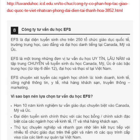
http://tuvanduhoc.icd.edu.vn/to-chuc/cong-ty-co-phan-hop-tac-giao-
duc-quoc-te-viet-nhatvan-phong-dai-dien-tai-thanh-hoa-3852.html