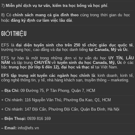
7)
Miễn phí dịch vụ tư vấn, kiểm tra học bổng và học phí
.
8) Có
chính sách mang cả gia đình theo
cùng trong thời gian du học
hoặc
đăng ký định cư làm việc lâu dài
.
GIỚI THIỆU
EFS là
đại diện tuyển sinh cho trên 250 tổ chức giáo dục quốc tế
,
trường trung học, cao đẳng và đại học danh tiếng
tại Canada, Mỹ và Úc
.
EFS tự hào là một trong những đơn vị tư vấn du học
UY TÍN, LÂU
NĂM
và tập trung
CHUYÊN
về
tuyển sinh du học Canada, Mỹ, Úc
ở các
bậc
trung học (từ lớp 6 đến 12), đại học và thạc sĩ
tại Việt Nam.
EFS tập trung xét tuyển các ngành học chính là
: kinh doanh, kinh tế,
công nghệ thông tin, y tế, nhà hàng khách sạn, truyền thông – marketing.
– Địa Chỉ:
09 Đường 75, P Tân Phong, Quận 7, HCM
+ Chi nhánh: 116 Nguyễn Văn Thủ, Phường Đa Kao, Q1, HCM
+ Chi nhánh: 147 Đội Cấn, Phường Đội Cấn, Quận Ba Đình, Hà Nội
– Điện Thoại:
0939 816 169
– Email:
info@efs.vn