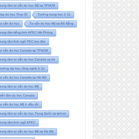
rung tâm tư vấn du học Mỹ tại TPHCM
isa du học Thụy Sĩ
Trường trung học ở Úc
ư vấn du học
Tư vấn du học Mỹ tại Đà Nẵng
rung tâm tiếng Anh APEC Hải Phòng
rung tâm Anh ngữ PEC lựa đào
ư vấn du học Canada tại TPHCM
rung tâm tư vấn du học Canada uy tín
rường đại học công nghệ ở Úc
ư vấn du học Canada tại Hà Nội
rung tâm tư vấn du học Mỹ
riển lãm du học Canada
ư vấn du học Mỹ ở đầu tốt
rung tâm tư vấn du học Trung Quốc tại tphcm
rung tâm Anh ngữ APEC
rung tâm tư vấn du học Mỹ tại Hà Nội