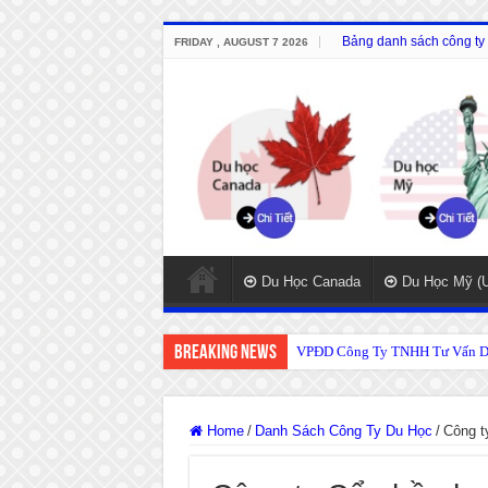
Bảng danh sách công ty 
FRIDAY , AUGUST 7 2026
Du Học Canada
Du Học Mỹ (
Breaking News
VPĐD Công Ty TNHH Tư Vấn Du
Home
/
Danh Sách Công Ty Du Học
/
Công t