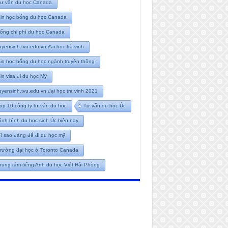
ư vấn du học Canada
in học bổng du học Canada
ổng chi phí du học Canada
uyensinh.tvu.edu.vn đại học trà vinh
in học bổng du học ngành truyền thông
in visa đi du học Mỹ
uyensinh.tvu.edu.vn đại học trà vinh 2021
op 10 công ty tư vấn du học
Tư vấn du học Úc
ình hình du học sinh Úc hiện nay
ì sao đáng để đi du học mỹ
rường đại học ở Toronto Canada
rung tâm tiếng Anh du học Việt Hải Phòng