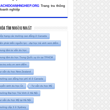
IACHIDOANHNGHIEP.ORG
Trang tra thông
 doanh nghiệp
hóa Tìm Nhiều Nhất
ếp hạng các trường cao đẳng ở Canada
iện phát triển nguồn lực - đại học trà vinh xem điểm
rung tâm tư vấn du học
rung tâm du học Trung Quốc uy tín tại TPHCM
tsv.tvu.edu.vn xem điểm
ư vấn du học New Zealand
rường cao đẳng học phí rẻ ở Canada
uyển sinh du học Úc
Tư vấn du học Mỹ
rường Đại học Trà Vinh ở Hà Nội
ư vấn du học Mỹ tại Hà Nội
rường cấp 3 ở Sydney