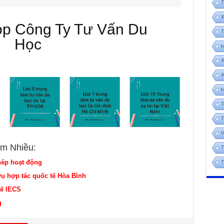
T
X
op Công Ty Tư Vấn Du
T
Học
t
X
X
t
T
T
V
m Nhiều:
T
hép hoạt động
T
 hợp tác quốc tế Hòa Bình
ế IECS
g