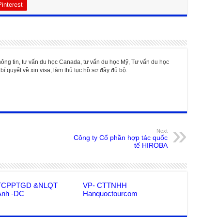
Pinterest
hông tin, tư vấn du học Canada, tư vấn du học Mỹ, Tư vấn du học
bí quyết về xin visa, làm thủ tục hồ sơ đầy đủ bộ.
Next
Công ty Cổ phần hợp tác quốc
tế HIROBA
TCPPTGD &NLQT
VP- CTTNHH
Anh -DC
Hanquoctourcom