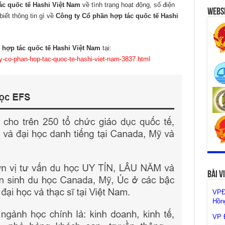
ác quốc tế Hashi Việt Nam
về tình trạng hoạt động, số điện
Websi
biết thông tin gì về
Công ty Cổ phần hợp tác quốc tế Hashi
 hợp tác quốc tế Hashi Việt Nam
tại:
ty-co-phan-hop-tac-quoc-te-hashi-viet-nam-3837.html
Bài V
VPĐ
Hồng
VP Đ