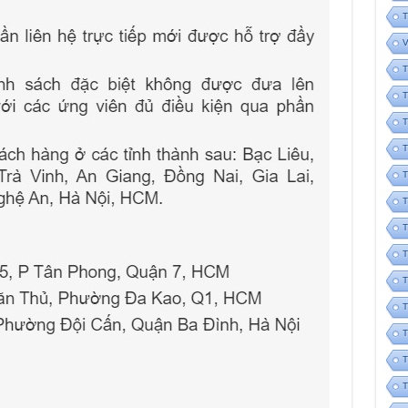
T
V
T
T
T
T
T
T
T
T
T
T
T
T
T