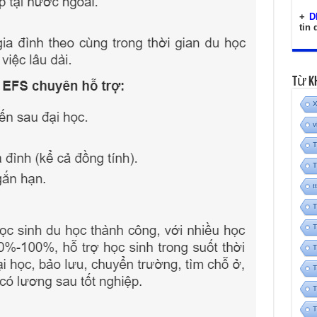
+
D
tin
Từ K
X
v
T
T
t
T
T
T
T
T
T