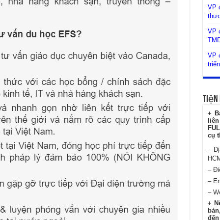
VP 
thư
VP đ
TM
VP đ
triể
Tiện 
+ B
liê
FUL
cụ t
– Đ
HC
– Đi
– E
– W
+ N
bản,
đến