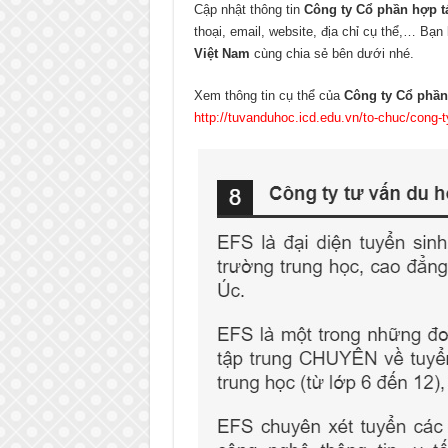
Cập nhật thông tin
Công ty Cổ phần hợp t
thoại, email, website, địa chỉ cụ thể,… Bạn 
Việt Nam
cùng chia sẻ bên dưới nhé.
Xem thông tin cụ thể của
Công ty Cổ phần
http://tuvanduhoc.icd.edu.vn/to-chuc/cong-