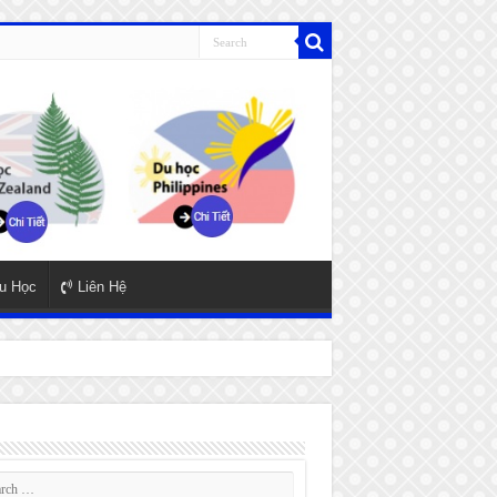
u Học
Liên Hệ