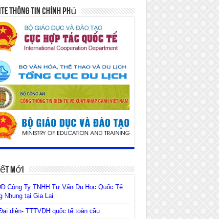
te Thông Tin Chính Phủ
iết Mới
D Công Ty TNHH Tư Vấn Du Học Quốc Tế
 Nhung tại Gia Lai
ại diện- TTTVDH quốc tế toàn cầu