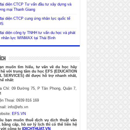
đại diện CTCP Tư vấn đầu tư xây dựng và
ơng mại Thanh Giang
ại diện CTCP cung ứng nhân lực quốc tế
DS
ại diện công ty TNHH tư vấn du học và phát
n nhân lực WINMAX tại Thái Bình
Ích
ạn muốn tìm hiểu, tư vấn về du học hãy
n hệ với trung tâm du học EFS (EDUCATION
L SERVICES) để được hỗ trợ nhanh nhất,
hể nhất:
ịa Chỉ: 09 Đường 75, P Tân Phong, Quận 7,
M
ện Thoại: 0939 816 169
mail:
info@efs.vn
ebsite:
EFS.VN
ếu bạn muốn thuê dịch vụ dịch thuật văn
 bằng cấp, hồ sơ lý lịch thì có thể liên hệ
 với công ty
IDICHTHUAT.VN