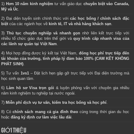
1)
Hơn 10 năm kinh nghiệm
tư vấn giáo dục
chuyên biệt vào Canada,
Mỹ và Úc
.
2) Đại diện tuyển sinh chính thức với
các học bổng / chính sách đặc
biệt
của các ngành học về
kinh tế, IT và nhà hàng khách sạn
.
3)
Thủ tục chuyên nghiệp và nhanh gọn
nhờ liên kết trực tiếp với
nhiều tổ chức giáo dục trên thế giới và
quy trình cấp nhanh visa của
các lãnh sự quán tại Việt Nam
.
4) Mọi hợp đồng được ký kết tại Việt Nam,
đóng học phí trực tiếp đến
tài khoản của trường, tính pháp lý đảm bảo 100% (CAM KẾT KHÔNG
PHÁT SINH)
.
5) Tư vấn
1vs1
– Đặt lịch hẹn gặp gỡ trực tiếp với Đại diện trường mà
học sinh quan tâm.
6)
Làm hồ sơ Visa trọn gói
& luyện phỏng vấn với chuyên gia nhiều
năm kinh nghiệm tu nghiệp tại nước ngoài.
7)
Miễn phí dịch vụ tư vấn, kiểm tra học bổng và học phí
.
8) Có
chính sách mang cả gia đình theo
cùng trong thời gian du học
hoặc
đăng ký định cư làm việc lâu dài
.
GIỚI THIỆU