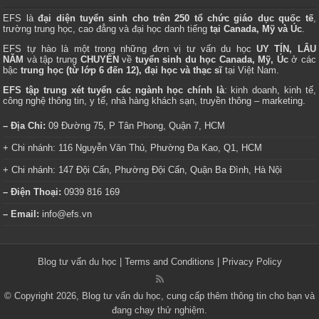
EFS là
đại diện tuyển sinh cho trên 250 tổ chức giáo dục quốc tế
,
trường trung học, cao đẳng và đại học danh tiếng
tại Canada, Mỹ và Úc
.
EFS tự hào là một trong những đơn vị tư vấn du học
UY TÍN, LÂU
NĂM
và tập trung
CHUYÊN
về
tuyển sinh du học Canada, Mỹ, Úc
ở các
bậc
trung học (từ lớp 6 đến 12), đại học và thạc sĩ
tại Việt Nam.
EFS tập trung xét tuyển các ngành học chính là
: kinh doanh, kinh tế,
công nghệ thông tin, y tế, nhà hàng khách sạn, truyền thông – marketing.
– Địa Chỉ:
09 Đường 75, P Tân Phong, Quận 7, HCM
+ Chi nhánh: 116 Nguyễn Văn Thủ, Phường Đa Kao, Q1, HCM
+ Chi nhánh: 147 Đội Cấn, Phường Đội Cấn, Quận Ba Đình, Hà Nội
– Điện Thoại:
0939 816 169
– Email:
info@efs.vn
Blog tư vấn du học
|
Terms and Conditions
|
Privacy Policy
© Copyright 2026, Blog tư vấn du học, cung cấp thêm thông tin cho bạn và
đang chạy thử nghiệm.