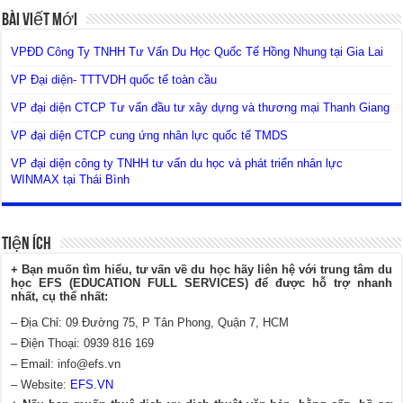
Bài Viết Mới
VPĐD Công Ty TNHH Tư Vấn Du Học Quốc Tế Hồng Nhung tại Gia Lai
VP Đại diện- TTTVDH quốc tế toàn cầu
VP đại diện CTCP Tư vấn đầu tư xây dựng và thương mại Thanh Giang
VP đại diện CTCP cung ứng nhân lực quốc tế TMDS
VP đại diện công ty TNHH tư vấn du học và phát triển nhân lực
WINMAX tại Thái Bình
Tiện Ích
+ Bạn muốn tìm hiểu, tư vấn về du học hãy liên hệ với trung tâm du
học EFS (EDUCATION FULL SERVICES) để được hỗ trợ nhanh
nhất, cụ thể nhất:
– Địa Chỉ: 09 Đường 75, P Tân Phong, Quận 7, HCM
– Điện Thoại: 0939 816 169
– Email:
info@efs.vn
– Website:
EFS.VN