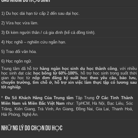
CÁC NHÓM DU HỌC SINH
1) Du học dài hạn từ cấp 2 đến sau đại học.
2) Vừa học vừa làm.
3) Đi kèm người thân / cả gia đình (kể cả đồng tính).
4) Học nghề – nghiên cứu ngắn hạn.
5) Trao đổi văn hóa.
6) Học ngôn ngữ.
Trung tâm
đã hỗ trợ
hàng ngàn học sinh du học thành công
, với nhiều
học sinh đạt các
học bổng từ 60%-100%
, hỗ trợ học sinh trong suốt thời
gian du học từ
nộp đơn đăng ký suất học theo yêu cầu, bảo lưu,
chuyển trường, tìm chỗ ở, hỗ trợ xin việc làm thực tập có lương sau
tốt nghiệp
.
*
Đa Số Khách Hàng Của Trung tâm
Tập Trung
Ở Các Tỉnh Thành
Miền Nam và Miền Bắc Việt Nam
như: TpHCM, Hà Nội, Bạc Liêu, Sóc
Trăng, Kiên Giang, Trà Vinh, An Giang, Đồng Nai, Gia Lai, Thanh Hoá,
Hải Phòng, Nghệ An.
NHỮNG LÝ DO CHỌN DU HỌC