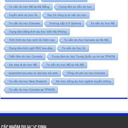
Tư vấn du học Mỹ tại Đà Nẵng
Trung tâm tư vấn du học
Tuyển sinh du học Úc
Top 10 công ty tư vấn du học
Tư vấn du học Canada
Trường cấp 3 ở Sydney
Tư vấn du học Mỹ
Trung tâm tiếng Anh du học Việt Hải Phòng
Tình hình du học sinh Úc hiện nay
Tư vấn du học Canada tại Hà Nội
Trung tâm Anh ngữ PEC lựa đào
Tư vấn du học Úc
Triển lãm du học Canada
Trung tâm du học Trung Quốc uy tín tại TPHCM
Xin visa đi du học Mỹ
Tư vấn du học Mỹ tại Hà Nội
tuyensinh.tvu.edu.vn đại học trà vinh
Tổng chi phí du học Canada
Tư vấn du học New Zealand
Xin học bổng du học ngành truyền thông
Tư vấn du học Canada tại TPHCM