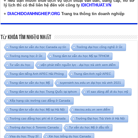
+ Nếu bạn muốn thuê dịch vụ dịch thuật văn bản, bằng cấp, hồ sơ
lý lịch thì có thể liên hệ đến với công ty
IDICHTHUAT.VN
+
DIACHIDOANHNGHIEP.ORG
Trang tra thông tin doanh nghiệp
Từ Khóa Tìm Nhiều Nhất
Trung tâm tư vấn du học Canada uy tín
Trường đại học công nghệ ở Úc
Trường trung học ở Úc
Trung tâm tư vấn du học Mỹ tại TPHCM
Tư vấn du học
viện phát triển nguồn lực - đại học trà vinh xem điểm
Trung tâm tiếng Anh APEC Hải Phòng
Trung tâm Anh ngữ APEC
Trung tâm tư vấn du học Mỹ
tuyensinh.tvu.edu.vn đại học trà vinh 2021
Trung tâm tư vấn du học Trung Quốc tại tphcm
Vì sao đáng để đi du học mỹ
Xếp hạng các trường cao đẳng ở Canada
Trung tâm tư vấn du học Mỹ tại Hà Nội
ttsv.tvu.edu.vn xem điểm
Trường cao đẳng học phí rẻ ở Canada
Trường Đại học Trà Vinh ở Hà Nội
Trường đại học ở Toronto Canada
Tư vấn du học Mỹ ở đầu tốt
Visa du học Thụy Sĩ
Xin học bổng du học Canada