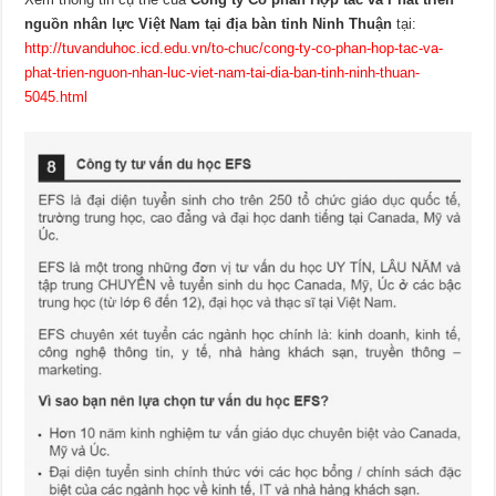
nguồn nhân lực Việt Nam tại địa bàn tỉnh Ninh Thuận
tại:
http://tuvanduhoc.icd.edu.vn/to-chuc/cong-ty-co-phan-hop-tac-va-
phat-trien-nguon-nhan-luc-viet-nam-tai-dia-ban-tinh-ninh-thuan-
5045.html