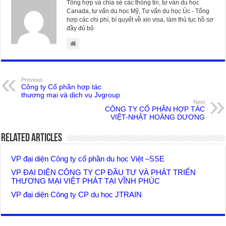
Tổng hợp và chia sẻ các thông tin, tư vấn du học
Canada, tư vấn du học Mỹ, Tư vấn du học Úc - Tổng
hợp các chi phí, bí quyết về xin visa, làm thủ tục hồ sơ
đầy đủ bộ.
Previous
Công ty Cổ phần hợp tác
thương mại và dịch vụ Jvgroup
Next
CÔNG TY CỔ PHẦN HỢP TÁC
VIỆT-NHẬT HOÀNG DƯƠNG
Related Articles
VP đại diện Công ty cổ phần du học Việt –SSE
VP ĐẠI DIỆN CÔNG TY CP ĐẦU TƯ VÀ PHÁT TRIỂN
THƯƠNG MẠI VIỆT PHÁT TẠI VĨNH PHÚC
VP đại diện Công ty CP du học JTRAIN