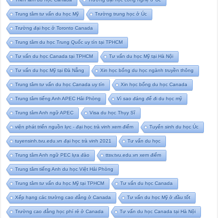
Trung tâm tư vấn du học Mỹ
Trường trung học ở Úc
Trường đại học ở Toronto Canada
Trung tâm du học Trung Quốc uy tín tại TPHCM
Tư vấn du học Canada tại TPHCM
Tư vấn du học Mỹ tại Hà Nội
Tư vấn du học Mỹ tại Đà Nẵng
Xin học bổng du học ngành truyền thông
Trung tâm tư vấn du học Canada uy tín
Xin học bổng du học Canada
Trung tâm tiếng Anh APEC Hải Phòng
Vì sao đáng để đi du học mỹ
Trung tâm Anh ngữ APEC
Visa du học Thụy Sĩ
viện phát triển nguồn lực - đại học trà vinh xem điểm
Tuyển sinh du học Úc
tuyensinh.tvu.edu.vn đại học trà vinh 2021
Tư vấn du học
Trung tâm Anh ngữ PEC lựa đào
ttsv.tvu.edu.vn xem điểm
Trung tâm tiếng Anh du học Việt Hải Phòng
Trung tâm tư vấn du học Mỹ tại TPHCM
Tư vấn du học Canada
Xếp hạng các trường cao đẳng ở Canada
Tư vấn du học Mỹ ở đầu tốt
Trường cao đẳng học phí rẻ ở Canada
Tư vấn du học Canada tại Hà Nội