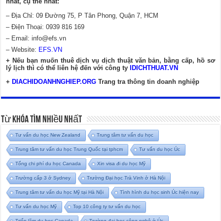
nhất, cụ thể nhất:
– Địa Chỉ: 09 Đường 75, P Tân Phong, Quận 7, HCM
– Điện Thoại: 0939 816 169
– Email:
info@efs.vn
– Website:
EFS.VN
+ Nếu bạn muốn thuê dịch vụ dịch thuật văn bản, bằng cấp, hồ sơ
lý lịch thì có thể liên hệ đến với công ty
IDICHTHUAT.VN
+
DIACHIDOANHNGHIEP.ORG
Trang tra thông tin doanh nghiệp
Từ Khóa Tìm Nhiều Nhất
Tư vấn du học New Zealand
Trung tâm tư vấn du học
Trung tâm tư vấn du học Trung Quốc tại tphcm
Tư vấn du học Úc
Tổng chi phí du học Canada
Xin visa đi du học Mỹ
Trường cấp 3 ở Sydney
Trường Đại học Trà Vinh ở Hà Nội
Trung tâm tư vấn du học Mỹ tại Hà Nội
Tình hình du học sinh Úc hiện nay
Tư vấn du học Mỹ
Top 10 công ty tư vấn du học
Triển lãm du học Canada
Trường đại học công nghệ ở Úc