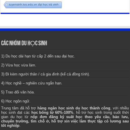
tuyensinh.tvu.edu.vn đại học trà vinh
CÁC NHÓM DU HỌC SINH
1) Du học dài hạn từ cấp 2 đến sau đại học.
2) Vừa học vừa làm.
3) Đi kèm người thân / cả gia đình (kể cả đồng tính).
4) Học nghề – nghiên cứu ngắn hạn.
5) Trao đổi văn hóa.
6) Học ngôn ngữ.
Trung tâm
đã hỗ trợ
hàng ngàn học sinh du học thành công
, với nhiều
học sinh đạt các
học bổng từ 60%-100%
, hỗ trợ học sinh trong suốt thời
gian du học từ
nộp đơn đăng ký suất học theo yêu cầu, bảo lưu,
chuyển trường, tìm chỗ ở, hỗ trợ xin việc làm thực tập có lương sau
tốt nghiệp
.