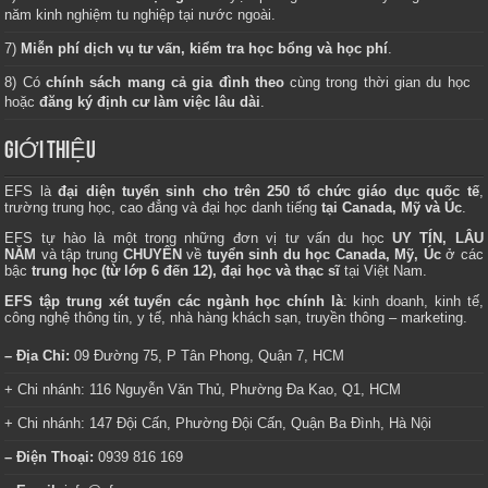
năm kinh nghiệm tu nghiệp tại nước ngoài.
7)
Miễn phí dịch vụ tư vấn, kiểm tra học bổng và học phí
.
8) Có
chính sách mang cả gia đình theo
cùng trong thời gian du học
hoặc
đăng ký định cư làm việc lâu dài
.
GIỚI THIỆU
EFS là
đại diện tuyển sinh cho trên 250 tổ chức giáo dục quốc tế
,
trường trung học, cao đẳng và đại học danh tiếng
tại Canada, Mỹ và Úc
.
EFS tự hào là một trong những đơn vị tư vấn du học
UY TÍN, LÂU
NĂM
và tập trung
CHUYÊN
về
tuyển sinh du học Canada, Mỹ, Úc
ở các
bậc
trung học (từ lớp 6 đến 12), đại học và thạc sĩ
tại Việt Nam.
EFS tập trung xét tuyển các ngành học chính là
: kinh doanh, kinh tế,
công nghệ thông tin, y tế, nhà hàng khách sạn, truyền thông – marketing.
– Địa Chỉ:
09 Đường 75, P Tân Phong, Quận 7, HCM
+ Chi nhánh: 116 Nguyễn Văn Thủ, Phường Đa Kao, Q1, HCM
+ Chi nhánh: 147 Đội Cấn, Phường Đội Cấn, Quận Ba Đình, Hà Nội
– Điện Thoại:
0939 816 169