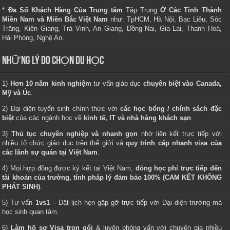
*
Đa Số Khách Hàng Của Trung tâm
Tập Trung
Ở Các Tỉnh Thành
Miền Nam và Miền Bắc Việt Nam
như: TpHCM, Hà Nội, Bạc Liêu, Sóc
Trăng, Kiên Giang, Trà Vinh, An Giang, Đồng Nai, Gia Lai, Thanh Hoá,
Hải Phòng, Nghệ An.
NHỮNG LÝ DO CHỌN DU HỌC
1)
Hơn 10 năm kinh nghiệm
tư vấn giáo dục
chuyên biệt vào Canada,
Mỹ và Úc
.
2) Đại diện tuyển sinh chính thức với
các học bổng / chính sách đặc
biệt
của các ngành học về
kinh tế, IT và nhà hàng khách sạn
.
3)
Thủ tục chuyên nghiệp và nhanh gọn
nhờ liên kết trực tiếp với
nhiều tổ chức giáo dục trên thế giới và
quy trình cấp nhanh visa của
các lãnh sự quán tại Việt Nam
.
4) Mọi hợp đồng được ký kết tại Việt Nam,
đóng học phí trực tiếp đến
tài khoản của trường, tính pháp lý đảm bảo 100% (CAM KẾT KHÔNG
PHÁT SINH)
.
5) Tư vấn
1vs1
– Đặt lịch hẹn gặp gỡ trực tiếp với Đại diện trường mà
học sinh quan tâm.
6)
Làm hồ sơ Visa trọn gói
& luyện phỏng vấn với chuyên gia nhiều