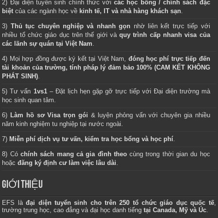
2) Đại diện tuyển sinh chính thức với
các học bổng / chính sách đặc
biệt
của các ngành học về
kinh tế, IT và nhà hàng khách sạn
.
3)
Thủ tục chuyên nghiệp và nhanh gọn
nhờ liên kết trực tiếp với
nhiều tổ chức giáo dục trên thế giới và
quy trình cấp nhanh visa của
các lãnh sự quán tại Việt Nam
.
4) Mọi hợp đồng được ký kết tại Việt Nam,
đóng học phí trực tiếp đến
tài khoản của trường, tính pháp lý đảm bảo 100% (CAM KẾT KHÔNG
PHÁT SINH)
.
5) Tư vấn
1vs1
– Đặt lịch hẹn gặp gỡ trực tiếp với Đại diện trường mà
học sinh quan tâm.
6)
Làm hồ sơ Visa trọn gói
& luyện phỏng vấn với chuyên gia nhiều
năm kinh nghiệm tu nghiệp tại nước ngoài.
7)
Miễn phí dịch vụ tư vấn, kiểm tra học bổng và học phí
.
8) Có
chính sách mang cả gia đình theo
cùng trong thời gian du học
hoặc
đăng ký định cư làm việc lâu dài
.
GIỚI THIỆU
EFS là
đại diện tuyển sinh cho trên 250 tổ chức giáo dục quốc tế
,
trường trung học, cao đẳng và đại học danh tiếng
tại Canada, Mỹ và Úc
.