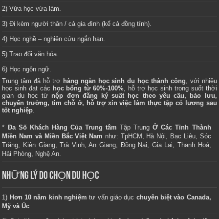
2) Vừa học vừa làm.
3) Đi kèm người thân / cả gia đình (kể cả đồng tính).
4) Học nghề – nghiên cứu ngắn hạn.
5) Trao đổi văn hóa.
6) Học ngôn ngữ.
Trung tâm
đã hỗ trợ
hàng ngàn học sinh du học thành công
, với nhiều
học sinh đạt các
học bổng từ 60%-100%
, hỗ trợ học sinh trong suốt thời
gian du học từ
nộp đơn đăng ký suất học theo yêu cầu, bảo lưu,
chuyển trường, tìm chỗ ở, hỗ trợ xin việc làm thực tập có lương sau
tốt nghiệp
.
*
Đa Số Khách Hàng Của Trung tâm
Tập Trung
Ở Các Tỉnh Thành
Miền Nam và Miền Bắc Việt Nam
như: TpHCM, Hà Nội, Bạc Liêu, Sóc
Trăng, Kiên Giang, Trà Vinh, An Giang, Đồng Nai, Gia Lai, Thanh Hoá,
Hải Phòng, Nghệ An.
NHỮNG LÝ DO CHỌN DU HỌC
1)
Hơn 10 năm kinh nghiệm
tư vấn giáo dục
chuyên biệt vào Canada,
Mỹ và Úc
.