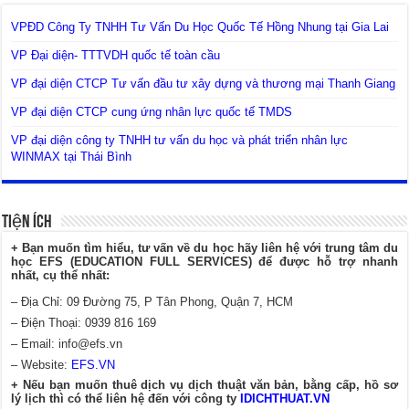
VPĐD Công Ty TNHH Tư Vấn Du Học Quốc Tế Hồng Nhung tại Gia Lai
VP Đại diện- TTTVDH quốc tế toàn cầu
VP đại diện CTCP Tư vấn đầu tư xây dựng và thương mại Thanh Giang
VP đại diện CTCP cung ứng nhân lực quốc tế TMDS
VP đại diện công ty TNHH tư vấn du học và phát triển nhân lực
WINMAX tại Thái Bình
Tiện Ích
+ Bạn muốn tìm hiểu, tư vấn về du học hãy liên hệ với trung tâm du
học EFS (EDUCATION FULL SERVICES) để được hỗ trợ nhanh
nhất, cụ thể nhất:
– Địa Chỉ: 09 Đường 75, P Tân Phong, Quận 7, HCM
– Điện Thoại: 0939 816 169
– Email:
info@efs.vn
– Website:
EFS.VN
+ Nếu bạn muốn thuê dịch vụ dịch thuật văn bản, bằng cấp, hồ sơ
lý lịch thì có thể liên hệ đến với công ty
IDICHTHUAT.VN