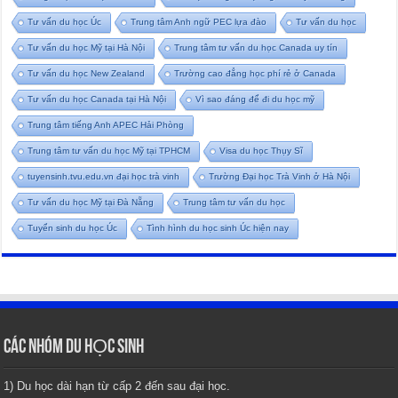
Tư vấn du học Úc
Trung tâm Anh ngữ PEC lựa đào
Tư vấn du học
Tư vấn du học Mỹ tại Hà Nội
Trung tâm tư vấn du học Canada uy tín
Tư vấn du học New Zealand
Trường cao đẳng học phí rẻ ở Canada
Tư vấn du học Canada tại Hà Nội
Vì sao đáng để đi du học mỹ
Trung tâm tiếng Anh APEC Hải Phòng
Trung tâm tư vấn du học Mỹ tại TPHCM
Visa du học Thụy Sĩ
tuyensinh.tvu.edu.vn đại học trà vinh
Trường Đại học Trà Vinh ở Hà Nội
Tư vấn du học Mỹ tại Đà Nẵng
Trung tâm tư vấn du học
Tuyển sinh du học Úc
Tình hình du học sinh Úc hiện nay
CÁC NHÓM DU HỌC SINH
1) Du học dài hạn từ cấp 2 đến sau đại học.