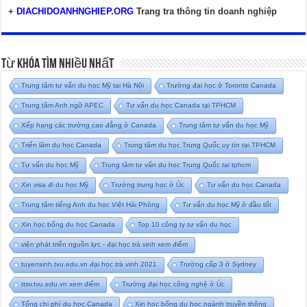
+
DIACHIDOANHNGHIEP.ORG
Trang tra thông tin doanh nghiệp
Từ Khóa Tìm Nhiều Nhất
Trung tâm tư vấn du học Mỹ tại Hà Nội
Trường đại học ở Toronto Canada
Trung tâm Anh ngữ APEC
Tư vấn du học Canada tại TPHCM
Xếp hạng các trường cao đẳng ở Canada
Trung tâm tư vấn du học Mỹ
Triển lãm du học Canada
Trung tâm du học Trung Quốc uy tín tại TPHCM
Tư vấn du học Mỹ
Trung tâm tư vấn du học Trung Quốc tại tphcm
Xin visa đi du học Mỹ
Trường trung học ở Úc
Tư vấn du học Canada
Trung tâm tiếng Anh du học Việt Hải Phòng
Tư vấn du học Mỹ ở đầu tốt
Xin học bổng du học Canada
Top 10 công ty tư vấn du học
viện phát triển nguồn lực - đại học trà vinh xem điểm
tuyensinh.tvu.edu.vn đại học trà vinh 2021
Trường cấp 3 ở Sydney
ttsv.tvu.edu.vn xem điểm
Trường đại học công nghệ ở Úc
Tổng chi phí du học Canada
Xin học bổng du học ngành truyền thông