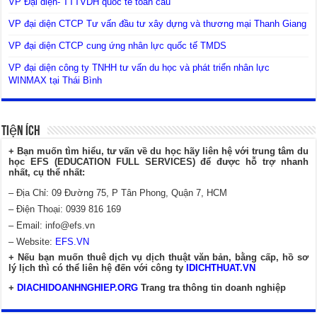
VP Đại diện- TTTVDH quốc tế toàn cầu
VP đại diện CTCP Tư vấn đầu tư xây dựng và thương mại Thanh Giang
VP đại diện CTCP cung ứng nhân lực quốc tế TMDS
VP đại diện công ty TNHH tư vấn du học và phát triển nhân lực
WINMAX tại Thái Bình
Tiện Ích
+ Bạn muốn tìm hiểu, tư vấn về du học hãy liên hệ với trung tâm du
học EFS (EDUCATION FULL SERVICES) để được hỗ trợ nhanh
nhất, cụ thể nhất:
– Địa Chỉ: 09 Đường 75, P Tân Phong, Quận 7, HCM
– Điện Thoại: 0939 816 169
– Email:
info@efs.vn
– Website:
EFS.VN
+ Nếu bạn muốn thuê dịch vụ dịch thuật văn bản, bằng cấp, hồ sơ
lý lịch thì có thể liên hệ đến với công ty
IDICHTHUAT.VN
+
DIACHIDOANHNGHIEP.ORG
Trang tra thông tin doanh nghiệp