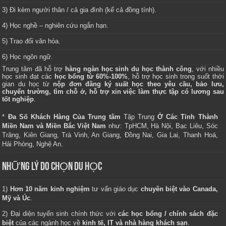
3) Đi kèm người thân / cả gia đình (kể cả đồng tính).
4) Học nghề – nghiên cứu ngắn hạn.
5) Trao đổi văn hóa.
6) Học ngôn ngữ.
Trung tâm
đã hỗ trợ
hàng ngàn học sinh du học thành công
, với nhiều
học sinh đạt các
học bổng từ 60%-100%
, hỗ trợ học sinh trong suốt thời
gian du học từ
nộp đơn đăng ký suất học theo yêu cầu, bảo lưu,
chuyển trường, tìm chỗ ở, hỗ trợ xin việc làm thực tập có lương sau
tốt nghiệp
.
*
Đa Số Khách Hàng Của Trung tâm
Tập Trung
Ở Các Tỉnh Thành
Miền Nam và Miền Bắc Việt Nam
như: TpHCM, Hà Nội, Bạc Liêu, Sóc
Trăng, Kiên Giang, Trà Vinh, An Giang, Đồng Nai, Gia Lai, Thanh Hoá,
Hải Phòng, Nghệ An.
NHỮNG LÝ DO CHỌN DU HỌC
1)
Hơn 10 năm kinh nghiệm
tư vấn giáo dục
chuyên biệt vào Canada,
Mỹ và Úc
.
2) Đại diện tuyển sinh chính thức với
các học bổng / chính sách đặc
biệt
của các ngành học về
kinh tế, IT và nhà hàng khách sạn
.