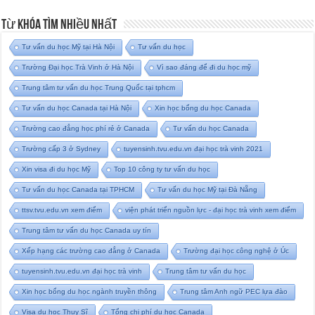
Từ Khóa Tìm Nhiều Nhất
Tư vấn du học Mỹ tại Hà Nội
Tư vấn du học
Trường Đại học Trà Vinh ở Hà Nội
Vì sao đáng để đi du học mỹ
Trung tâm tư vấn du học Trung Quốc tại tphcm
Tư vấn du học Canada tại Hà Nội
Xin học bổng du học Canada
Trường cao đẳng học phí rẻ ở Canada
Tư vấn du học Canada
Trường cấp 3 ở Sydney
tuyensinh.tvu.edu.vn đại học trà vinh 2021
Xin visa đi du học Mỹ
Top 10 công ty tư vấn du học
Tư vấn du học Canada tại TPHCM
Tư vấn du học Mỹ tại Đà Nẵng
ttsv.tvu.edu.vn xem điểm
viện phát triển nguồn lực - đại học trà vinh xem điểm
Trung tâm tư vấn du học Canada uy tín
Xếp hạng các trường cao đẳng ở Canada
Trường đại học công nghệ ở Úc
tuyensinh.tvu.edu.vn đại học trà vinh
Trung tâm tư vấn du học
Xin học bổng du học ngành truyền thông
Trung tâm Anh ngữ PEC lựa đào
Visa du học Thụy Sĩ
Tổng chi phí du học Canada