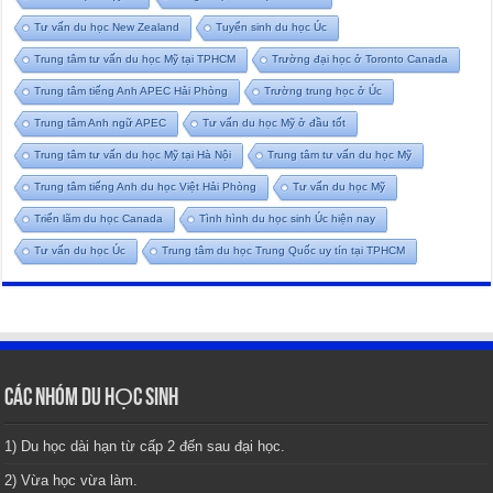
Tư vấn du học New Zealand
Tuyển sinh du học Úc
Trung tâm tư vấn du học Mỹ tại TPHCM
Trường đại học ở Toronto Canada
Trung tâm tiếng Anh APEC Hải Phòng
Trường trung học ở Úc
Trung tâm Anh ngữ APEC
Tư vấn du học Mỹ ở đầu tốt
Trung tâm tư vấn du học Mỹ tại Hà Nội
Trung tâm tư vấn du học Mỹ
Trung tâm tiếng Anh du học Việt Hải Phòng
Tư vấn du học Mỹ
Triển lãm du học Canada
Tình hình du học sinh Úc hiện nay
Tư vấn du học Úc
Trung tâm du học Trung Quốc uy tín tại TPHCM
CÁC NHÓM DU HỌC SINH
1) Du học dài hạn từ cấp 2 đến sau đại học.
2) Vừa học vừa làm.