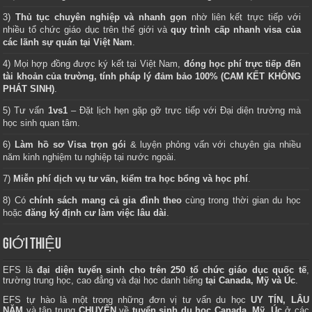
3)
Thủ tục chuyên nghiệp và nhanh gọn
nhờ liên kết trực tiếp với
nhiều tổ chức giáo dục trên thế giới và
quy trình cấp nhanh visa của
các lãnh sự quán tại Việt Nam
.
4) Mọi hợp đồng được ký kết tại Việt Nam,
đóng học phí trực tiếp đến
tài khoản của trường, tính pháp lý đảm bảo 100% (CAM KẾT KHÔNG
PHÁT SINH)
.
5) Tư vấn
1vs1
– Đặt lịch hẹn gặp gỡ trực tiếp với Đại diện trường mà
học sinh quan tâm.
6)
Làm hồ sơ Visa trọn gói
& luyện phỏng vấn với chuyên gia nhiều
năm kinh nghiệm tu nghiệp tại nước ngoài.
7)
Miễn phí dịch vụ tư vấn, kiểm tra học bổng và học phí
.
8) Có
chính sách mang cả gia đình theo
cùng trong thời gian du học
hoặc
đăng ký định cư làm việc lâu dài
.
GIỚI THIỆU
EFS là
đại diện tuyển sinh cho trên 250 tổ chức giáo dục quốc tế
,
trường trung học, cao đẳng và đại học danh tiếng
tại Canada, Mỹ và Úc
.
EFS tự hào là một trong những đơn vị tư vấn du học
UY TÍN, LÂU
NĂM
và tập trung
CHUYÊN
về
tuyển sinh du học Canada, Mỹ, Úc
ở các