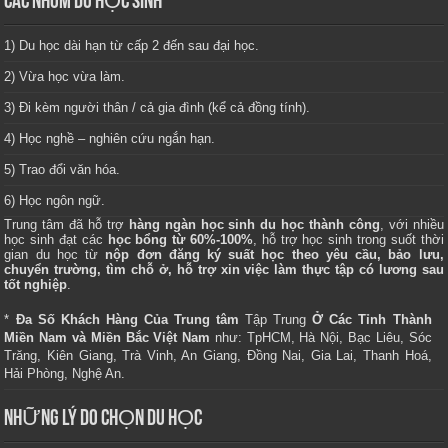
CÁC NHÓM DU HỌC SINH
1) Du học dài hạn từ cấp 2 đến sau đại học.
2) Vừa học vừa làm.
3) Đi kèm người thân / cả gia đình (kể cả đồng tính).
4) Học nghề – nghiên cứu ngắn hạn.
5) Trao đổi văn hóa.
6) Học ngôn ngữ.
Trung tâm
đã hỗ trợ
hàng ngàn học sinh du học thành công
, với nhiều
học sinh đạt các
học bổng từ 60%-100%
, hỗ trợ học sinh trong suốt thời
gian du học từ
nộp đơn đăng ký suất học theo yêu cầu, bảo lưu,
chuyển trường, tìm chỗ ở, hỗ trợ xin việc làm thực tập có lương sau
tốt nghiệp
.
*
Đa Số Khách Hàng Của Trung tâm
Tập Trung
Ở Các Tỉnh Thành
Miền Nam và Miền Bắc Việt Nam
như: TpHCM, Hà Nội, Bạc Liêu, Sóc
Trăng, Kiên Giang, Trà Vinh, An Giang, Đồng Nai, Gia Lai, Thanh Hoá,
Hải Phòng, Nghệ An.
NHỮNG LÝ DO CHỌN DU HỌC