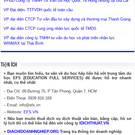
VPĐD Công Ty TNHH Tư Vấn Du Học Quốc Tế Hồng Nhung tại Gia Lai
VP Đại diện- TTTVDH quốc tế toàn cầu
VP đại diện CTCP Tư vấn đầu tư xây dựng và thương mại Thanh Giang
VP đại diện CTCP cung ứng nhân lực quốc tế TMDS
VP đại diện công ty TNHH tư vấn du học và phát triển nhân lực
WINMAX tại Thái Bình
Tiện Ích
+ Bạn muốn tìm hiểu, tư vấn về du học hãy liên hệ với trung tâm du
học EFS (EDUCATION FULL SERVICES) để được hỗ trợ nhanh
nhất, cụ thể nhất:
– Địa Chỉ: 09 Đường 75, P Tân Phong, Quận 7, HCM
– Điện Thoại: 0939 816 169
– Email:
info@efs.vn
– Website:
EFS.VN
+ Nếu bạn muốn thuê dịch vụ dịch thuật văn bản, bằng cấp, hồ sơ
lý lịch thì có thể liên hệ đến với công ty
IDICHTHUAT.VN
+
DIACHIDOANHNGHIEP.ORG
Trang tra thông tin doanh nghiệp