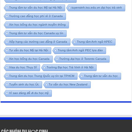
Trung tâm tư vấn du học Mỹ tại Hà Nội
tuyensinh.tvu.edu.vn đại học trà vinh
Trường cao đẳng học phí rẻ ở Canada
Xin học bổng du học ngành truyền thông
Trung tâm tư vấn du học Canada uy tín
Xếp hạng các trường cao đẳng ở Canada
Trung tâm Anh ngữ APEC
Tư vấn du học Mỹ tại Hà Nội
Trung tâm Anh ngữ PEC lựa đào
Xin học bổng du học Canada
Trường đại học ở Toronto Canada
Visa du học Thụy Sĩ
Trường Đại học Trà Vinh ở Hà Nội
Trung tâm du học Trung Quốc uy tín tại TPHCM
Trung tâm tư vấn du học
Tuyển sinh du học Úc
Tư vấn du học New Zealand
Vì sao đáng để đi du học mỹ