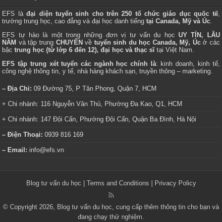
EFS là
đại diện tuyển sinh cho trên 250 tổ chức giáo dục quốc tế
,
trường trung học, cao đẳng và đại học danh tiếng
tại Canada, Mỹ và Úc
.
EFS tự hào là một trong những đơn vị tư vấn du học
UY TÍN, LÂU
NĂM
và tập trung
CHUYÊN
về
tuyển sinh du học Canada, Mỹ, Úc
ở các
bậc
trung học (từ lớp 6 đến 12), đại học và thạc sĩ
tại Việt Nam.
EFS tập trung xét tuyển các ngành học chính là
: kinh doanh, kinh tế,
công nghệ thông tin, y tế, nhà hàng khách sạn, truyền thông – marketing.
– Địa Chỉ:
09 Đường 75, P Tân Phong, Quận 7, HCM
+ Chi nhánh: 116 Nguyễn Văn Thủ, Phường Đa Kao, Q1, HCM
+ Chi nhánh: 147 Đội Cấn, Phường Đội Cấn, Quận Ba Đình, Hà Nội
– Điện Thoại:
0939 816 169
– Email:
info@efs.vn
Blog tư vấn du học
|
Terms and Conditions
|
Privacy Policy
© Copyright 2026, Blog tư vấn du học, cung cấp thêm thông tin cho bạn và
đang chạy thử nghiệm.