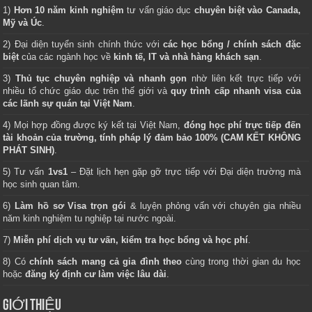
1)
Hơn 10 năm kinh nghiệm
tư vấn giáo dục
chuyên biệt vào Canada,
Mỹ và Úc
.
2) Đại diện tuyển sinh chính thức với
các học bổng / chính sách đặc
biệt
của các ngành học về
kinh tế, IT và nhà hàng khách sạn
.
3)
Thủ tục chuyên nghiệp và nhanh gọn
nhờ liên kết trực tiếp với
nhiều tổ chức giáo dục trên thế giới và
quy trình cấp nhanh visa của
các lãnh sự quán tại Việt Nam
.
4) Mọi hợp đồng được ký kết tại Việt Nam,
đóng học phí trực tiếp đến
tài khoản của trường, tính pháp lý đảm bảo 100% (CAM KẾT KHÔNG
PHÁT SINH)
.
5) Tư vấn
1vs1
– Đặt lịch hẹn gặp gỡ trực tiếp với Đại diện trường mà
học sinh quan tâm.
6)
Làm hồ sơ Visa trọn gói
& luyện phỏng vấn với chuyên gia nhiều
năm kinh nghiệm tu nghiệp tại nước ngoài.
7)
Miễn phí dịch vụ tư vấn, kiểm tra học bổng và học phí
.
8) Có
chính sách mang cả gia đình theo
cùng trong thời gian du học
hoặc
đăng ký định cư làm việc lâu dài
.
GIỚI THIỆU