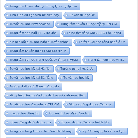
Trung tâm tư vấn du học Trung Quốc tại tphcm
Tình hình du học sinh Úc hiện nay
Tư vấn du học Úc
Tư vấn du học New Zealand
Trung tâm tư vấn du học Mỹ tại TPHCM
Trung tâm Anh ngữ PEC lựa đào
Trung tâm tiếng Anh APEC Hải Phòng
Xin học bổng du học ngành truyền thông
Trường đại học công nghệ ở Úc
Trung tâm tư vấn du học Canada uy tín
Trung tâm du học Trung Quốc uy tín tại TPHCM
Trung tâm Anh ngữ APEC
Tư vấn du học Mỹ tại Hà Nội
Trường trung học ở Úc
Tư vấn du học Mỹ tại Đà Nẵng
Tư vấn du học Mỹ
Trường đại học ở Toronto Canada
viện phát triển nguồn lực - đại học trà vinh xem điểm
Tư vấn du học Canada tại TPHCM
Xin học bổng du học Canada
Visa du học Thụy Sĩ
Tư vấn du học Mỹ ở đầu tốt
Vì sao đáng để đi du học mỹ
Tư vấn du học Canada tại Hà Nội
Trung tâm tiếng Anh du học Việt Hải Phòng
Top 10 công ty tư vấn du học