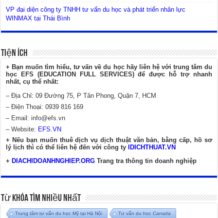
VP đại diện công ty TNHH tư vấn du học và phát triển nhân lực
WINMAX tại Thái Bình
Tiện Ích
+ Bạn muốn tìm hiểu, tư vấn về du học hãy liên hệ với trung tâm du
học EFS (EDUCATION FULL SERVICES) để được hỗ trợ nhanh
nhất, cụ thể nhất:
– Địa Chỉ: 09 Đường 75, P Tân Phong, Quận 7, HCM
– Điện Thoại: 0939 816 169
– Email:
info@efs.vn
– Website:
EFS.VN
+ Nếu bạn muốn thuê dịch vụ dịch thuật văn bản, bằng cấp, hồ sơ
lý lịch thì có thể liên hệ đến với công ty
IDICHTHUAT.VN
+
DIACHIDOANHNGHIEP.ORG
Trang tra thông tin doanh nghiệp
Từ Khóa Tìm Nhiều Nhất
Trung tâm tư vấn du học Mỹ tại Hà Nội
Tư vấn du học Canada