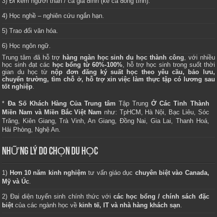
3) Đi kèm người thân / cả gia đình (kể cả đồng tính).
4) Học nghề – nghiên cứu ngắn hạn.
5) Trao đổi văn hóa.
6) Học ngôn ngữ.
Trung tâm
đã hỗ trợ
hàng ngàn học sinh du học thành công
, với nhiều
học sinh đạt các
học bổng từ 60%-100%
, hỗ trợ học sinh trong suốt thời
gian du học từ
nộp đơn đăng ký suất học theo yêu cầu, bảo lưu,
chuyển trường, tìm chỗ ở, hỗ trợ xin việc làm thực tập có lương sau
tốt nghiệp
.
*
Đa Số Khách Hàng Của Trung tâm
Tập Trung
Ở Các Tỉnh Thành
Miền Nam và Miền Bắc Việt Nam
như: TpHCM, Hà Nội, Bạc Liêu, Sóc
Trăng, Kiên Giang, Trà Vinh, An Giang, Đồng Nai, Gia Lai, Thanh Hoá,
Hải Phòng, Nghệ An.
NHỮNG LÝ DO CHỌN DU HỌC
1)
Hơn 10 năm kinh nghiệm
tư vấn giáo dục
chuyên biệt vào Canada,
Mỹ và Úc
.
2) Đại diện tuyển sinh chính thức với
các học bổng / chính sách đặc
biệt
của các ngành học về
kinh tế, IT và nhà hàng khách sạn
.