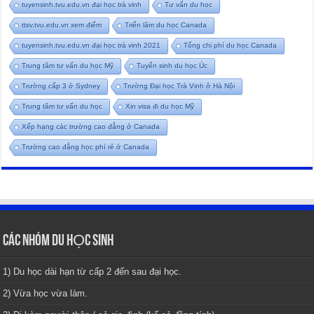
tuyensinh.tvu.edu.vn đại học trà vinh
Tư vấn du học
ttsv.tvu.edu.vn xem điểm
Triển lãm du học Canada
tuyensinh.tvu.edu.vn đại học trà vinh 2021
Tổng chi phí du học Canada
Trung tâm tư vấn du học Mỹ
Tuyển sinh du học Úc
Trường cấp 3 ở Sydney
Trường Đại học Trà Vinh ở Hà Nội
Trung tâm tư vấn du học
Xin visa đi du học Mỹ
Xếp hạng các trường cao đẳng ở Canada
Trường cao đẳng học phí rẻ ở Canada
CÁC NHÓM DU HỌC SINH
1) Du học dài hạn từ cấp 2 đến sau đại học.
2) Vừa học vừa làm.