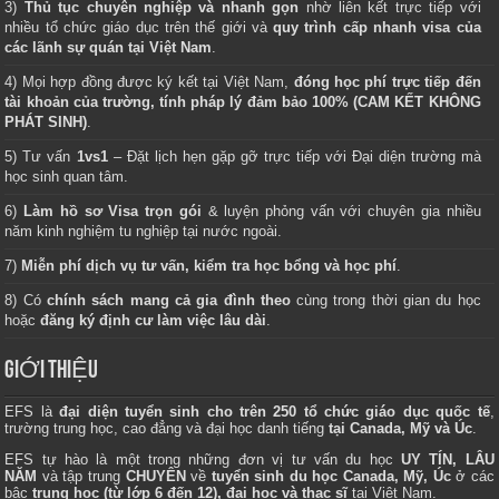
3)
Thủ tục chuyên nghiệp và nhanh gọn
nhờ liên kết trực tiếp với
nhiều tổ chức giáo dục trên thế giới và
quy trình cấp nhanh visa của
các lãnh sự quán tại Việt Nam
.
4) Mọi hợp đồng được ký kết tại Việt Nam,
đóng học phí trực tiếp đến
tài khoản của trường, tính pháp lý đảm bảo 100% (CAM KẾT KHÔNG
PHÁT SINH)
.
5) Tư vấn
1vs1
– Đặt lịch hẹn gặp gỡ trực tiếp với Đại diện trường mà
học sinh quan tâm.
6)
Làm hồ sơ Visa trọn gói
& luyện phỏng vấn với chuyên gia nhiều
năm kinh nghiệm tu nghiệp tại nước ngoài.
7)
Miễn phí dịch vụ tư vấn, kiểm tra học bổng và học phí
.
8) Có
chính sách mang cả gia đình theo
cùng trong thời gian du học
hoặc
đăng ký định cư làm việc lâu dài
.
GIỚI THIỆU
EFS là
đại diện tuyển sinh cho trên 250 tổ chức giáo dục quốc tế
,
trường trung học, cao đẳng và đại học danh tiếng
tại Canada, Mỹ và Úc
.
EFS tự hào là một trong những đơn vị tư vấn du học
UY TÍN, LÂU
NĂM
và tập trung
CHUYÊN
về
tuyển sinh du học Canada, Mỹ, Úc
ở các
bậc
trung học (từ lớp 6 đến 12), đại học và thạc sĩ
tại Việt Nam.