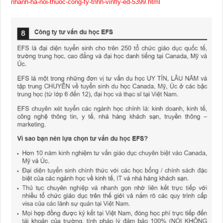
nhanh-ha-noi-thuoc-cong-ty-tnhh-vinfly-ed-5399.html