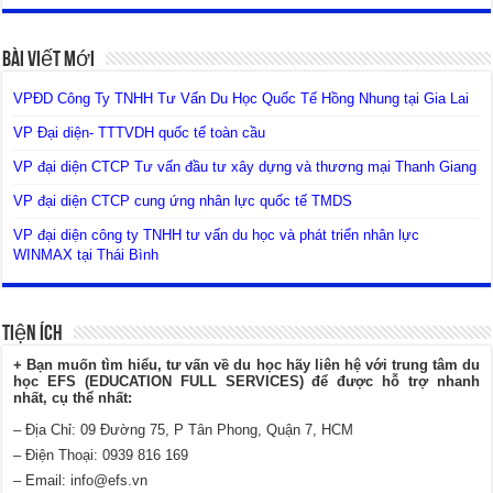
Bài Viết Mới
VPĐD Công Ty TNHH Tư Vấn Du Học Quốc Tế Hồng Nhung tại Gia Lai
VP Đại diện- TTTVDH quốc tế toàn cầu
VP đại diện CTCP Tư vấn đầu tư xây dựng và thương mại Thanh Giang
VP đại diện CTCP cung ứng nhân lực quốc tế TMDS
VP đại diện công ty TNHH tư vấn du học và phát triển nhân lực
WINMAX tại Thái Bình
Tiện Ích
+ Bạn muốn tìm hiểu, tư vấn về du học hãy liên hệ với trung tâm du
học EFS (EDUCATION FULL SERVICES) để được hỗ trợ nhanh
nhất, cụ thể nhất:
– Địa Chỉ: 09 Đường 75, P Tân Phong, Quận 7, HCM
– Điện Thoại: 0939 816 169
– Email:
info@efs.vn