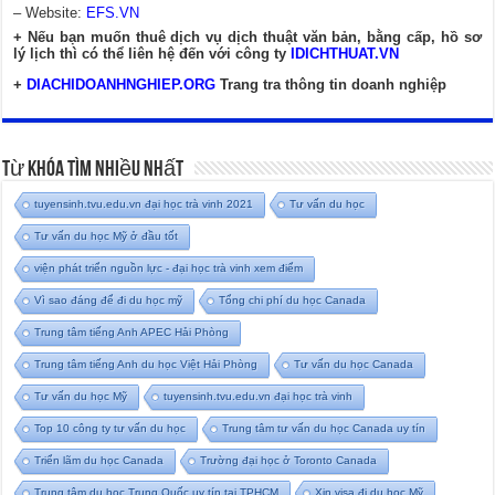
– Website:
EFS.VN
+ Nếu bạn muốn thuê dịch vụ dịch thuật văn bản, bằng cấp, hồ sơ
lý lịch thì có thể liên hệ đến với công ty
IDICHTHUAT.VN
+
DIACHIDOANHNGHIEP.ORG
Trang tra thông tin doanh nghiệp
Từ Khóa Tìm Nhiều Nhất
tuyensinh.tvu.edu.vn đại học trà vinh 2021
Tư vấn du học
Tư vấn du học Mỹ ở đầu tốt
viện phát triển nguồn lực - đại học trà vinh xem điểm
Vì sao đáng để đi du học mỹ
Tổng chi phí du học Canada
Trung tâm tiếng Anh APEC Hải Phòng
Trung tâm tiếng Anh du học Việt Hải Phòng
Tư vấn du học Canada
Tư vấn du học Mỹ
tuyensinh.tvu.edu.vn đại học trà vinh
Top 10 công ty tư vấn du học
Trung tâm tư vấn du học Canada uy tín
Triển lãm du học Canada
Trường đại học ở Toronto Canada
Trung tâm du học Trung Quốc uy tín tại TPHCM
Xin visa đi du học Mỹ