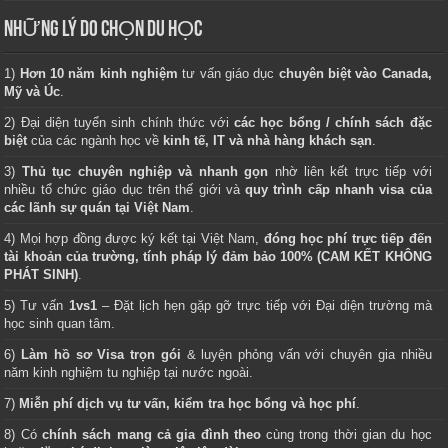
NHỮNG LÝ DO CHỌN DU HỌC
1)
Hơn 10 năm kinh nghiệm
tư vấn giáo dục
chuyên biệt vào Canada,
Mỹ và Úc
.
2) Đại diện tuyển sinh chính thức với
các học bổng / chính sách đặc
biệt
của các ngành học về
kinh tế, IT và nhà hàng khách sạn
.
3)
Thủ tục chuyên nghiệp và nhanh gọn
nhờ liên kết trực tiếp với
nhiều tổ chức giáo dục trên thế giới và
quy trình cấp nhanh visa của
các lãnh sự quán tại Việt Nam
.
4) Mọi hợp đồng được ký kết tại Việt Nam,
đóng học phí trực tiếp đến
tài khoản của trường, tính pháp lý đảm bảo 100% (CAM KẾT KHÔNG
PHÁT SINH)
.
5) Tư vấn
1vs1
– Đặt lịch hẹn gặp gỡ trực tiếp với Đại diện trường mà
học sinh quan tâm.
6)
Làm hồ sơ Visa trọn gói
& luyện phỏng vấn với chuyên gia nhiều
năm kinh nghiệm tu nghiệp tại nước ngoài.
7)
Miễn phí dịch vụ tư vấn, kiểm tra học bổng và học phí
.
8) Có
chính sách mang cả gia đình theo
cùng trong thời gian du học