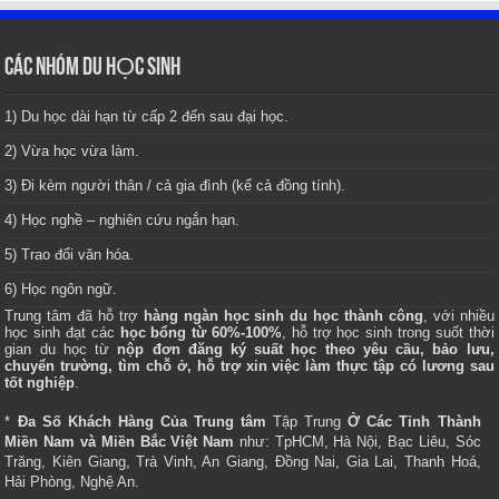
CÁC NHÓM DU HỌC SINH
1) Du học dài hạn từ cấp 2 đến sau đại học.
2) Vừa học vừa làm.
3) Đi kèm người thân / cả gia đình (kể cả đồng tính).
4) Học nghề – nghiên cứu ngắn hạn.
5) Trao đổi văn hóa.
6) Học ngôn ngữ.
Trung tâm
đã hỗ trợ
hàng ngàn học sinh du học thành công
, với nhiều
học sinh đạt các
học bổng từ 60%-100%
, hỗ trợ học sinh trong suốt thời
gian du học từ
nộp đơn đăng ký suất học theo yêu cầu, bảo lưu,
chuyển trường, tìm chỗ ở, hỗ trợ xin việc làm thực tập có lương sau
tốt nghiệp
.
*
Đa Số Khách Hàng Của Trung tâm
Tập Trung
Ở Các Tỉnh Thành
Miền Nam và Miền Bắc Việt Nam
như: TpHCM, Hà Nội, Bạc Liêu, Sóc
Trăng, Kiên Giang, Trà Vinh, An Giang, Đồng Nai, Gia Lai, Thanh Hoá,
Hải Phòng, Nghệ An.