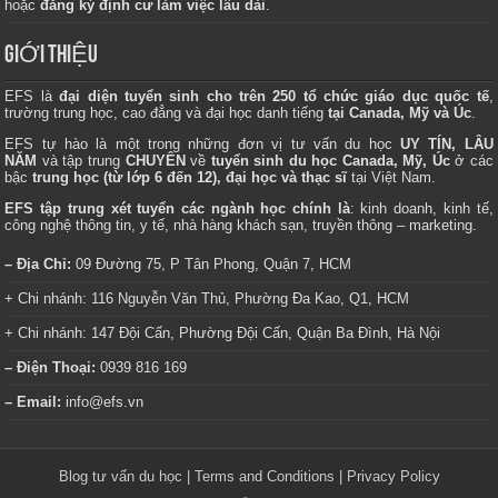
hoặc
đăng ký định cư làm việc lâu dài
.
GIỚI THIỆU
EFS là
đại diện tuyển sinh cho trên 250 tổ chức giáo dục quốc tế
,
trường trung học, cao đẳng và đại học danh tiếng
tại Canada, Mỹ và Úc
.
EFS tự hào là một trong những đơn vị tư vấn du học
UY TÍN, LÂU
NĂM
và tập trung
CHUYÊN
về
tuyển sinh du học Canada, Mỹ, Úc
ở các
bậc
trung học (từ lớp 6 đến 12), đại học và thạc sĩ
tại Việt Nam.
EFS tập trung xét tuyển các ngành học chính là
: kinh doanh, kinh tế,
công nghệ thông tin, y tế, nhà hàng khách sạn, truyền thông – marketing.
– Địa Chỉ:
09 Đường 75, P Tân Phong, Quận 7, HCM
+ Chi nhánh: 116 Nguyễn Văn Thủ, Phường Đa Kao, Q1, HCM
+ Chi nhánh: 147 Đội Cấn, Phường Đội Cấn, Quận Ba Đình, Hà Nội
– Điện Thoại:
0939 816 169
– Email:
info@efs.vn
Blog tư vấn du học
|
Terms and Conditions
|
Privacy Policy