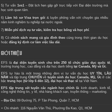
5) Tư vấn
1vs1
– Đặt lịch hẹn gặp gỡ trực tiếp với Đại diện trường mà
học sinh quan tâm.
6)
Làm hồ sơ Visa trọn gói
& luyện phỏng vấn với chuyên gia nhiều
năm kinh nghiệm tu nghiệp tại nước ngoài.
7)
Miễn phí dịch vụ tư vấn, kiểm tra học bổng và học phí
.
8) Có
chính sách mang cả gia đình theo
cùng trong thời gian du học
hoặc
đăng ký định cư làm việc lâu dài
.
GIỚI THIỆU
EFS là
đại diện tuyển sinh cho trên 250 tổ chức giáo dục quốc tế
,
trường trung học, cao đẳng và đại học danh tiếng
tại Canada, Mỹ và Úc
.
EFS tự hào là một trong những đơn vị tư vấn du học
UY TÍN, LÂU
NĂM
và tập trung
CHUYÊN
về
tuyển sinh du học Canada, Mỹ, Úc
ở các
bậc
trung học (từ lớp 6 đến 12), đại học và thạc sĩ
tại Việt Nam.
EFS tập trung xét tuyển các ngành học chính là
: kinh doanh, kinh tế,
công nghệ thông tin, y tế, nhà hàng khách sạn, truyền thông – marketing.
– Địa Chỉ:
09 Đường 75, P Tân Phong, Quận 7, HCM
+ Chi nhánh: 116 Nguyễn Văn Thủ, Phường Đa Kao, Q1, HCM