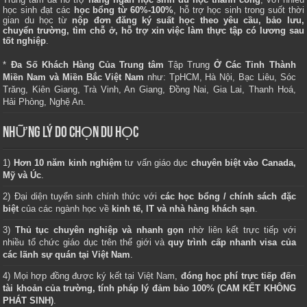
học sinh đạt các
học bổng từ 60%-100%
, hỗ trợ học sinh trong suốt thời
gian du học từ
nộp đơn đăng ký suất học theo yêu cầu, bảo lưu,
chuyển trường, tìm chỗ ở, hỗ trợ xin việc làm thực tập có lương sau
tốt nghiệp
.
*
Đa Số Khách Hàng Của Trung tâm
Tập Trung
Ở Các Tỉnh Thành
Miền Nam và Miền Bắc Việt Nam
như: TpHCM, Hà Nội, Bạc Liêu, Sóc
Trăng, Kiên Giang, Trà Vinh, An Giang, Đồng Nai, Gia Lai, Thanh Hoá,
Hải Phòng, Nghệ An.
NHỮNG LÝ DO CHỌN DU HỌC
1)
Hơn 10 năm kinh nghiệm
tư vấn giáo dục
chuyên biệt vào Canada,
Mỹ và Úc
.
2) Đại diện tuyển sinh chính thức với
các học bổng / chính sách đặc
biệt
của các ngành học về
kinh tế, IT và nhà hàng khách sạn
.
3)
Thủ tục chuyên nghiệp và nhanh gọn
nhờ liên kết trực tiếp với
nhiều tổ chức giáo dục trên thế giới và
quy trình cấp nhanh visa của
các lãnh sự quán tại Việt Nam
.
4) Mọi hợp đồng được ký kết tại Việt Nam,
đóng học phí trực tiếp đến
tài khoản của trường, tính pháp lý đảm bảo 100% (CAM KẾT KHÔNG
PHÁT SINH)
.