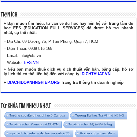
Tiện Ích
+ Bạn muốn tìm hiểu, tư vấn về du học hãy liên hệ với trung tâm du
học EFS (EDUCATION FULL SERVICES) để được hỗ trợ nhanh
nhất, cụ thể nhất:
– Địa Chỉ: 09 Đường 75, P Tân Phong, Quận 7, HCM
– Điện Thoại: 0939 816 169
– Email:
info@efs.vn
– Website:
EFS.VN
+ Nếu bạn muốn thuê dịch vụ dịch thuật văn bản, bằng cấp, hồ sơ
lý lịch thì có thể liên hệ đến với công ty
IDICHTHUAT.VN
+
DIACHIDOANHNGHIEP.ORG
Trang tra thông tin doanh nghiệp
Từ Khóa Tìm Nhiều Nhất
Trường cao đẳng học phí rẻ ở Canada
Trường Đại học Trà Vinh ở Hà Nội
Tư vấn du học Canada tại TPHCM
Tư vấn du học Mỹ tại Đà Nẵng
tuyensinh.tvu.edu.vn đại học trà vinh 2021
ttsv.tvu.edu.vn xem điểm