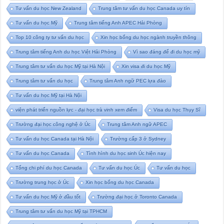
Tư vấn du học New Zealand
Trung tâm tư vấn du học Canada uy tín
Tư vấn du học Mỹ
Trung tâm tiếng Anh APEC Hải Phòng
Top 10 công ty tư vấn du học
Xin học bổng du học ngành truyền thông
Trung tâm tiếng Anh du học Việt Hải Phòng
Vì sao đáng để đi du học mỹ
Trung tâm tư vấn du học Mỹ tại Hà Nội
Xin visa đi du học Mỹ
Trung tâm tư vấn du học
Trung tâm Anh ngữ PEC lựa đào
Tư vấn du học Mỹ tại Hà Nội
viện phát triển nguồn lực - đại học trà vinh xem điểm
Visa du học Thụy Sĩ
Trường đại học công nghệ ở Úc
Trung tâm Anh ngữ APEC
Tư vấn du học Canada tại Hà Nội
Trường cấp 3 ở Sydney
Tư vấn du học Canada
Tình hình du học sinh Úc hiện nay
Tổng chi phí du học Canada
Tư vấn du học Úc
Tư vấn du học
Trường trung học ở Úc
Xin học bổng du học Canada
Tư vấn du học Mỹ ở đầu tốt
Trường đại học ở Toronto Canada
Trung tâm tư vấn du học Mỹ tại TPHCM