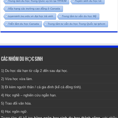
Trung tâm du học Trung Quốc uy tín tại TPHCM
Tuyển sinh du học Úc
Xếp hạng các trường cao đẳng ở Canada
tuyensinh.tvu.edu.vn đại học trà vinh
Trung tâm tư vấn du học Mỹ
Triển lãm du học Canada
Trung tâm tư vấn du học Trung Quốc tại tphcm
CÁC NHÓM DU HỌC SINH
1) Du học dài hạn từ cấp 2 đến sau đại học.
2) Vừa học vừa làm.
3) Đi kèm người thân / cả gia đình (kể cả đồng tính).
4) Học nghề – nghiên cứu ngắn hạn.
5) Trao đổi văn hóa.
6) Học ngôn ngữ.
Trung tâm
đã hỗ trợ
hàng ngàn học sinh du học thành công
, với nhiều