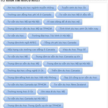
Từ Khóa Tìm Nhiều Nhất
Xin học bổng du học ngành truyền thông
Tuyển sinh du học Úc
Trường cao đẳng học phí rẻ ở Canada
Tư vấn du học Mỹ ở đầu tốt
Tư vấn du học Mỹ tại Hà Nội
Vì sao đáng để đi du học mỹ
Trung tâm tư vấn du học Mỹ tại TPHCM
Tình hình du học sinh Úc hiện nay
Tư vấn du học
Trường Đại học Trà Vinh ở Hà Nội
Trung tâm Anh ngữ APEC
Tổng chi phí du học Canada
Xếp hạng các trường cao đẳng ở Canada
Visa du học Thụy Sĩ
Tư vấn du học Mỹ
Trung tâm tư vấn du học Canada uy tín
Trung tâm tư vấn du học Mỹ
Trung tâm tư vấn du học Mỹ tại Hà Nội
Trường đại học công nghệ ở Úc
Triển lãm du học Canada
Trung tâm tiếng Anh du học Việt Hải Phòng
Top 10 công ty tư vấn du học
Tư vấn du học Canada tại TPHCM
Tư vấn du học New Zealand
Trường trung học ở Úc
Xin visa đi du học Mỹ
Tư vấn du học Canada tại Hà Nội
Trung tâm du học Trung Quốc uy tín tại TPHCM