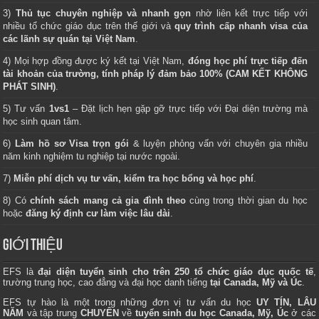
3)
Thủ tục chuyên nghiệp và nhanh gọn
nhờ liên kết trực tiếp với
nhiều tổ chức giáo dục trên thế giới và
quy trình cấp nhanh visa của
các lãnh sự quán tại Việt Nam
.
4) Mọi hợp đồng được ký kết tại Việt Nam,
đóng học phí trực tiếp đến
tài khoản của trường, tính pháp lý đảm bảo 100% (CAM KẾT KHÔNG
PHÁT SINH)
.
5) Tư vấn
1vs1
– Đặt lịch hẹn gặp gỡ trực tiếp với Đại diện trường mà
học sinh quan tâm.
6)
Làm hồ sơ Visa trọn gói
& luyện phỏng vấn với chuyên gia nhiều
năm kinh nghiệm tu nghiệp tại nước ngoài.
7)
Miễn phí dịch vụ tư vấn, kiểm tra học bổng và học phí
.
8) Có
chính sách mang cả gia đình theo
cùng trong thời gian du học
hoặc
đăng ký định cư làm việc lâu dài
.
GIỚI THIỆU
EFS là
đại diện tuyển sinh cho trên 250 tổ chức giáo dục quốc tế
,
trường trung học, cao đẳng và đại học danh tiếng
tại Canada, Mỹ và Úc
.
EFS tự hào là một trong những đơn vị tư vấn du học
UY TÍN, LÂU
NĂM
và tập trung
CHUYÊN
về
tuyển sinh du học Canada, Mỹ, Úc
ở các