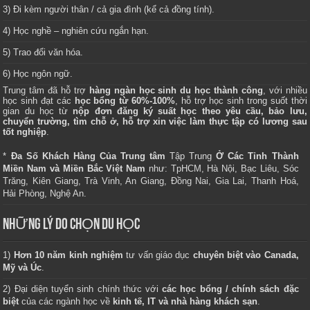
3) Đi kèm người thân / cả gia đình (kể cả đồng tính).
4) Học nghề – nghiên cứu ngắn hạn.
5) Trao đổi văn hóa.
6) Học ngôn ngữ.
Trung tâm
đã hỗ trợ
hàng ngàn học sinh du học thành công
, với nhiều
học sinh đạt các
học bổng từ 60%-100%
, hỗ trợ học sinh trong suốt thời
gian du học từ
nộp đơn đăng ký suất học theo yêu cầu, bảo lưu,
chuyển trường, tìm chỗ ở, hỗ trợ xin việc làm thực tập có lương sau
tốt nghiệp
.
*
Đa Số Khách Hàng Của Trung tâm
Tập Trung
Ở Các Tỉnh Thành
Miền Nam và Miền Bắc Việt Nam
như: TpHCM, Hà Nội, Bạc Liêu, Sóc
Trăng, Kiên Giang, Trà Vinh, An Giang, Đồng Nai, Gia Lai, Thanh Hoá,
Hải Phòng, Nghệ An.
NHỮNG LÝ DO CHỌN DU HỌC
1)
Hơn 10 năm kinh nghiệm
tư vấn giáo dục
chuyên biệt vào Canada,
Mỹ và Úc
.
2) Đại diện tuyển sinh chính thức với
các học bổng / chính sách đặc
biệt
của các ngành học về
kinh tế, IT và nhà hàng khách sạn
.