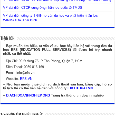
VP đại diện CTCP cung ứng nhân lực quốc tế TMDS
VP đại diện công ty TNHH tư vấn du học và phát triển nhân lực
WINMAX tại Thái Bình
Tiện Ích
+ Bạn muốn tìm hiểu, tư vấn về du học hãy liên hệ với trung tâm du
học EFS (EDUCATION FULL SERVICES) để được hỗ trợ nhanh
nhất, cụ thể nhất:
– Địa Chỉ: 09 Đường 75, P Tân Phong, Quận 7, HCM
– Điện Thoại: 0939 816 169
– Email:
info@efs.vn
– Website:
EFS.VN
+ Nếu bạn muốn thuê dịch vụ dịch thuật văn bản, bằng cấp, hồ sơ
lý lịch thì có thể liên hệ đến với công ty
IDICHTHUAT.VN
+
DIACHIDOANHNGHIEP.ORG
Trang tra thông tin doanh nghiệp