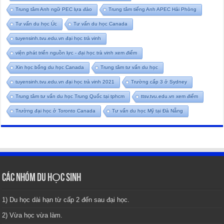
Trung tâm Anh ngữ PEC lựa đào
Trung tâm tiếng Anh APEC Hải Phòng
Tư vấn du học Úc
Tư vấn du học Canada
tuyensinh.tvu.edu.vn đại học trà vinh
viện phát triển nguồn lực - đại học trà vinh xem điểm
Xin học bổng du học Canada
Trung tâm tư vấn du học
tuyensinh.tvu.edu.vn đại học trà vinh 2021
Trường cấp 3 ở Sydney
Trung tâm tư vấn du học Trung Quốc tại tphcm
ttsv.tvu.edu.vn xem điểm
Trường đại học ở Toronto Canada
Tư vấn du học Mỹ tại Đà Nẵng
CÁC NHÓM DU HỌC SINH
1) Du học dài hạn từ cấp 2 đến sau đại học.
2) Vừa học vừa làm.