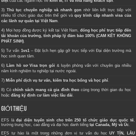
biệt
của các ngành học về
kinh tế, IT và nhà hàng khách sạn
.
3)
Thủ tục chuyên nghiệp và nhanh gọn
nhờ liên kết trực tiếp với
nhiều tổ chức giáo dục trên thế giới và
quy trình cấp nhanh visa của
các lãnh sự quán tại Việt Nam
.
4) Mọi hợp đồng được ký kết tại Việt Nam,
đóng học phí trực tiếp đến
tài khoản của trường, tính pháp lý đảm bảo 100% (CAM KẾT KHÔNG
PHÁT SINH)
.
5) Tư vấn
1vs1
– Đặt lịch hẹn gặp gỡ trực tiếp với Đại diện trường mà
học sinh quan tâm.
6)
Làm hồ sơ Visa trọn gói
& luyện phỏng vấn với chuyên gia nhiều
năm kinh nghiệm tu nghiệp tại nước ngoài.
7)
Miễn phí dịch vụ tư vấn, kiểm tra học bổng và học phí
.
8) Có
chính sách mang cả gia đình theo
cùng trong thời gian du học
hoặc
đăng ký định cư làm việc lâu dài
.
GIỚI THIỆU
EFS là
đại diện tuyển sinh cho trên 250 tổ chức giáo dục quốc tế
,
trường trung học, cao đẳng và đại học danh tiếng
tại Canada, Mỹ và Úc
.
EFS tự hào là một trong những đơn vị tư vấn du học
UY TÍN, LÂU