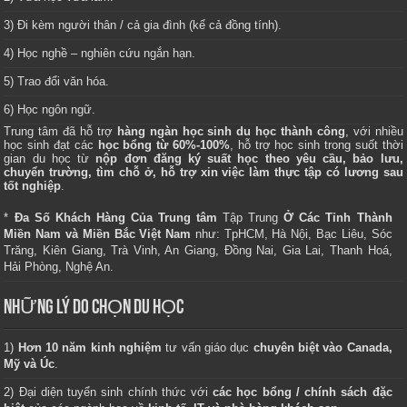
3) Đi kèm người thân / cả gia đình (kể cả đồng tính).
4) Học nghề – nghiên cứu ngắn hạn.
5) Trao đổi văn hóa.
6) Học ngôn ngữ.
Trung tâm
đã hỗ trợ
hàng ngàn học sinh du học thành công
, với nhiều
học sinh đạt các
học bổng từ 60%-100%
, hỗ trợ học sinh trong suốt thời
gian du học từ
nộp đơn đăng ký suất học theo yêu cầu, bảo lưu,
chuyển trường, tìm chỗ ở, hỗ trợ xin việc làm thực tập có lương sau
tốt nghiệp
.
*
Đa Số Khách Hàng Của Trung tâm
Tập Trung
Ở Các Tỉnh Thành
Miền Nam và Miền Bắc Việt Nam
như: TpHCM, Hà Nội, Bạc Liêu, Sóc
Trăng, Kiên Giang, Trà Vinh, An Giang, Đồng Nai, Gia Lai, Thanh Hoá,
Hải Phòng, Nghệ An.
NHỮNG LÝ DO CHỌN DU HỌC
1)
Hơn 10 năm kinh nghiệm
tư vấn giáo dục
chuyên biệt vào Canada,
Mỹ và Úc
.
2) Đại diện tuyển sinh chính thức với
các học bổng / chính sách đặc