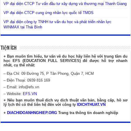
VP đại diện CTCP Tư vấn đầu tư xây dựng và thương mại Thanh Giang
VP đại diện CTCP cung ứng nhân lực quốc tế TMDS
VP đại diện công ty TNHH tư vấn du học và phát triển nhân lực
WINMAX tại Thái Bình
Tiện Ích
+ Bạn muốn tìm hiểu, tư vấn về du học hãy liên hệ với trung tâm du
học EFS (EDUCATION FULL SERVICES) để được hỗ trợ nhanh
nhất, cụ thể nhất:
– Địa Chỉ: 09 Đường 75, P Tân Phong, Quận 7, HCM
– Điện Thoại: 0939 816 169
– Email:
info@efs.vn
– Website:
EFS.VN
+ Nếu bạn muốn thuê dịch vụ dịch thuật văn bản, bằng cấp, hồ sơ
lý lịch thì có thể liên hệ đến với công ty
IDICHTHUAT.VN
+
DIACHIDOANHNGHIEP.ORG
Trang tra thông tin doanh nghiệp