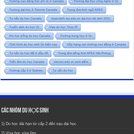
Trường cao đẳng học phí rẻ ở Canada
Trường đại học công nghệ ở Úc
Trường đại học ở Toronto Canada
Trung tâm Anh ngữ APEC
Tư vấn du học Canada
tuyensinh.tvu.edu.vn đại học trà vinh 2021
Tuyển sinh du học Úc
Visa du học Thụy Sĩ
Xin học bổng du học Canada
Trường trung học ở Úc
Tình hình du học sinh Úc hiện nay
Xếp hạng các trường cao đẳng ở Canada
Tư vấn du học Mỹ ở đầu tốt
Trung tâm tiếng Anh APEC Hải Phòng
Triển lãm du học Canada
ttsv.tvu.edu.vn xem điểm
Trường cấp 3 ở Sydney
Tư vấn du học
CÁC NHÓM DU HỌC SINH
1) Du học dài hạn từ cấp 2 đến sau đại học.
2) Vừa học vừa làm.