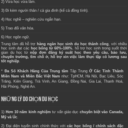
2) Vừa học vừa làm.
3) Đi kèm người thân / cả gia đình (kể cả đồng tính).
4) Học nghề – nghiên cứu ngắn hạn.
5) Trao đổi văn hóa.
6) Học ngôn ngữ.
Trung tâm
đã hỗ trợ
hàng ngàn học sinh du học thành công
, với nhiều
học sinh đạt các
học bổng từ 60%-100%
, hỗ trợ học sinh trong suốt thời
gian du học từ
nộp đơn đăng ký suất học theo yêu cầu, bảo lưu,
chuyển trường, tìm chỗ ở, hỗ trợ xin việc làm thực tập có lương sau
tốt nghiệp
.
*
Đa Số Khách Hàng Của Trung tâm
Tập Trung
Ở Các Tỉnh Thành
Miền Nam và Miền Bắc Việt Nam
như: TpHCM, Hà Nội, Bạc Liêu, Sóc
Trăng, Kiên Giang, Trà Vinh, An Giang, Đồng Nai, Gia Lai, Thanh Hoá,
Hải Phòng, Nghệ An.
NHỮNG LÝ DO CHỌN DU HỌC
1)
Hơn 10 năm kinh nghiệm
tư vấn giáo dục
chuyên biệt vào Canada,
Mỹ và Úc
.
2) Đại diện tuyển sinh chính thức với
các học bổng / chính sách đặc