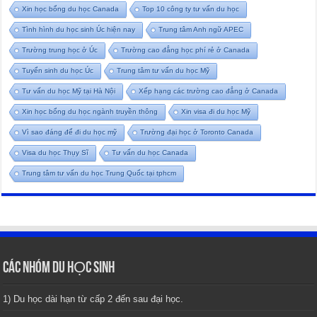
Xin học bổng du học Canada
Top 10 công ty tư vấn du học
Tình hình du học sinh Úc hiện nay
Trung tâm Anh ngữ APEC
Trường trung học ở Úc
Trường cao đẳng học phí rẻ ở Canada
Tuyển sinh du học Úc
Trung tâm tư vấn du học Mỹ
Tư vấn du học Mỹ tại Hà Nội
Xếp hạng các trường cao đẳng ở Canada
Xin học bổng du học ngành truyền thông
Xin visa đi du học Mỹ
Vì sao đáng để đi du học mỹ
Trường đại học ở Toronto Canada
Visa du học Thụy Sĩ
Tư vấn du học Canada
Trung tâm tư vấn du học Trung Quốc tại tphcm
CÁC NHÓM DU HỌC SINH
1) Du học dài hạn từ cấp 2 đến sau đại học.