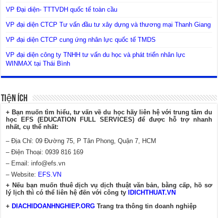
VP Đại diện- TTTVDH quốc tế toàn cầu
VP đại diện CTCP Tư vấn đầu tư xây dựng và thương mại Thanh Giang
VP đại diện CTCP cung ứng nhân lực quốc tế TMDS
VP đại diện công ty TNHH tư vấn du học và phát triển nhân lực
WINMAX tại Thái Bình
Tiện Ích
+ Bạn muốn tìm hiểu, tư vấn về du học hãy liên hệ với trung tâm du
học EFS (EDUCATION FULL SERVICES) để được hỗ trợ nhanh
nhất, cụ thể nhất:
– Địa Chỉ: 09 Đường 75, P Tân Phong, Quận 7, HCM
– Điện Thoại: 0939 816 169
– Email:
info@efs.vn
– Website:
EFS.VN
+ Nếu bạn muốn thuê dịch vụ dịch thuật văn bản, bằng cấp, hồ sơ
lý lịch thì có thể liên hệ đến với công ty
IDICHTHUAT.VN
+
DIACHIDOANHNGHIEP.ORG
Trang tra thông tin doanh nghiệp