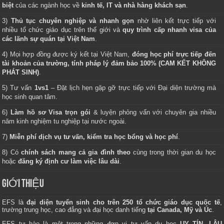
biệt
của các ngành học về
kinh tế, IT và nhà hàng khách sạn
.
3)
Thủ tục chuyên nghiệp và nhanh gọn
nhờ liên kết trực tiếp với
nhiều tổ chức giáo dục trên thế giới và
quy trình cấp nhanh visa của
các lãnh sự quán tại Việt Nam
.
4) Mọi hợp đồng được ký kết tại Việt Nam,
đóng học phí trực tiếp đến
tài khoản của trường, tính pháp lý đảm bảo 100% (CAM KẾT KHÔNG
PHÁT SINH)
.
5) Tư vấn
1vs1
– Đặt lịch hẹn gặp gỡ trực tiếp với Đại diện trường mà
học sinh quan tâm.
6)
Làm hồ sơ Visa trọn gói
& luyện phỏng vấn với chuyên gia nhiều
năm kinh nghiệm tu nghiệp tại nước ngoài.
7)
Miễn phí dịch vụ tư vấn, kiểm tra học bổng và học phí
.
8) Có
chính sách mang cả gia đình theo
cùng trong thời gian du học
hoặc
đăng ký định cư làm việc lâu dài
.
GIỚI THIỆU
EFS là
đại diện tuyển sinh cho trên 250 tổ chức giáo dục quốc tế
,
trường trung học, cao đẳng và đại học danh tiếng
tại Canada, Mỹ và Úc
.
EFS tự hào là một trong những đơn vị tư vấn du học
UY TÍN, LÂU