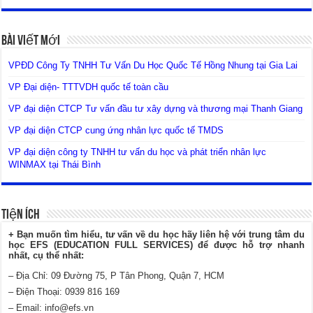
Bài Viết Mới
VPĐD Công Ty TNHH Tư Vấn Du Học Quốc Tế Hồng Nhung tại Gia Lai
VP Đại diện- TTTVDH quốc tế toàn cầu
VP đại diện CTCP Tư vấn đầu tư xây dựng và thương mại Thanh Giang
VP đại diện CTCP cung ứng nhân lực quốc tế TMDS
VP đại diện công ty TNHH tư vấn du học và phát triển nhân lực
WINMAX tại Thái Bình
Tiện Ích
+ Bạn muốn tìm hiểu, tư vấn về du học hãy liên hệ với trung tâm du
học EFS (EDUCATION FULL SERVICES) để được hỗ trợ nhanh
nhất, cụ thể nhất:
– Địa Chỉ: 09 Đường 75, P Tân Phong, Quận 7, HCM
– Điện Thoại: 0939 816 169
– Email:
info@efs.vn