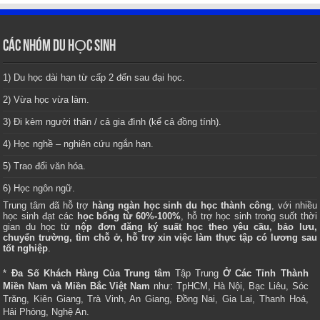
CÁC NHÓM DU HỌC SINH
1) Du học dài hạn từ cấp 2 đến sau đại học.
2) Vừa học vừa làm.
3) Đi kèm người thân / cả gia đình (kể cả đồng tính).
4) Học nghề – nghiên cứu ngắn hạn.
5) Trao đổi văn hóa.
6) Học ngôn ngữ.
Trung tâm
đã hỗ trợ
hàng ngàn học sinh du học thành công
, với nhiều
học sinh đạt các
học bổng từ 60%-100%
, hỗ trợ học sinh trong suốt thời
gian du học từ
nộp đơn đăng ký suất học theo yêu cầu, bảo lưu,
chuyển trường, tìm chỗ ở, hỗ trợ xin việc làm thực tập có lương sau
tốt nghiệp
.
*
Đa Số Khách Hàng Của Trung tâm
Tập Trung
Ở Các Tỉnh Thành
Miền Nam và Miền Bắc Việt Nam
như: TpHCM, Hà Nội, Bạc Liêu, Sóc
Trăng, Kiên Giang, Trà Vinh, An Giang, Đồng Nai, Gia Lai, Thanh Hoá,
Hải Phòng, Nghệ An.