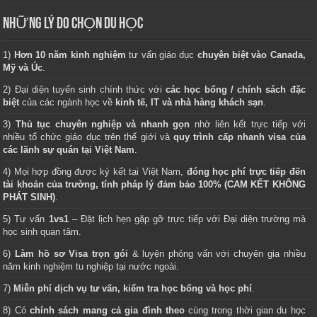
NHỮNG LÝ DO CHỌN DU HỌC
1)
Hơn 10 năm kinh nghiệm
tư vấn giáo dục
chuyên biệt vào Canada,
Mỹ và Úc
.
2) Đại diện tuyển sinh chính thức với
các học bổng / chính sách đặc
biệt
của các ngành học về
kinh tế, IT và nhà hàng khách sạn
.
3)
Thủ tục chuyên nghiệp và nhanh gọn
nhờ liên kết trực tiếp với
nhiều tổ chức giáo dục trên thế giới và
quy trình cấp nhanh visa của
các lãnh sự quán tại Việt Nam
.
4) Mọi hợp đồng được ký kết tại Việt Nam,
đóng học phí trực tiếp đến
tài khoản của trường, tính pháp lý đảm bảo 100% (CAM KẾT KHÔNG
PHÁT SINH)
.
5) Tư vấn
1vs1
– Đặt lịch hẹn gặp gỡ trực tiếp với Đại diện trường mà
học sinh quan tâm.
6)
Làm hồ sơ Visa trọn gói
& luyện phỏng vấn với chuyên gia nhiều
năm kinh nghiệm tu nghiệp tại nước ngoài.
7)
Miễn phí dịch vụ tư vấn, kiểm tra học bổng và học phí
.
8) Có
chính sách mang cả gia đình theo
cùng trong thời gian du học