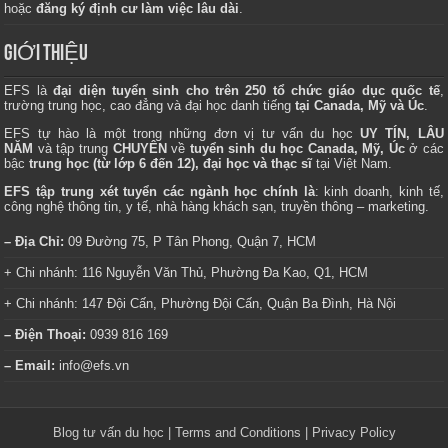
hoặc
đăng ký định cư làm việc lâu dài
.
GIỚI THIỆU
EFS là
đại diện tuyển sinh cho trên 250 tổ chức giáo dục quốc tế
,
trường trung học, cao đẳng và đại học danh tiếng
tại Canada, Mỹ và Úc
.
EFS tự hào là một trong những đơn vị tư vấn du học
UY TÍN, LÂU
NĂM
và tập trung
CHUYÊN
về
tuyển sinh du học Canada, Mỹ, Úc
ở các
bậc
trung học (từ lớp 6 đến 12), đại học và thạc sĩ
tại Việt Nam.
EFS tập trung xét tuyển các ngành học chính là
: kinh doanh, kinh tế,
công nghệ thông tin, y tế, nhà hàng khách sạn, truyền thông – marketing.
– Địa Chỉ:
09 Đường 75, P Tân Phong, Quận 7, HCM
+ Chi nhánh: 116 Nguyễn Văn Thủ, Phường Đa Kao, Q1, HCM
+ Chi nhánh: 147 Đội Cấn, Phường Đội Cấn, Quận Ba Đình, Hà Nội
– Điện Thoại:
0939 816 169
– Email:
info@efs.vn
Blog tư vấn du học
|
Terms and Conditions
|
Privacy Policy