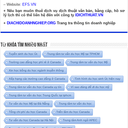
– Website:
EFS.VN
+ Nếu bạn muốn thuê dịch vụ dịch thuật văn bản, bằng cấp, hồ sơ
lý lịch thì có thể liên hệ đến với công ty
IDICHTHUAT.VN
+
DIACHIDOANHNGHIEP.ORG
Trang tra thông tin doanh nghiệp
Từ Khóa Tìm Nhiều Nhất
Tuyển sinh du học Úc
Trung tâm tư vấn du học Mỹ tại TPHCM
Trường cao đẳng học phí rẻ ở Canada
Trung tâm tư vấn du học Mỹ
Xin học bổng du học ngành truyền thông
Xếp hạng các trường cao đẳng ở Canada
Tình hình du học sinh Úc hiện nay
Trung tâm tư vấn du học Canada uy tín
Vì sao đáng để đi du học mỹ
Trung tâm tư vấn du học Trung Quốc tại tphcm
Tư vấn du học Mỹ tại Đà Nẵng
Trung tâm tư vấn du học
Tổng chi phí du học Canada
Triển lãm du học Canada
Tư vấn du học Canada tại Hà Nội
Trung tâm Anh ngữ APEC