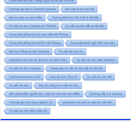
Trung tâm du học Trung Quốc uy tín tại TPHCM
Trường đại học ở Toronto Canada
Xin visa đi du học Mỹ
ttsv.tvu.edu.vn xem điểm
Trường Đại học Trà Vinh ở Hà Nội
Tư vấn du học Canada tại TPHCM
Tư vấn du học Mỹ tại Hà Nội
Trung tâm tiếng Anh du học Việt Hải Phòng
Trung tâm tiếng Anh APEC Hải Phòng
Trung tâm Anh ngữ PEC lựa đào
Xin học bổng du học Canada
Tư vấn du học Úc
tuyensinh.tvu.edu.vn đại học trà vinh 2021
Tư vấn du học New Zealand
Tư vấn du học Canada
Trung tâm tư vấn du học Mỹ tại Hà Nội
Trường trung học ở Úc
Visa du học Thụy Sĩ
Tư vấn du học Mỹ
Tư vấn du học
Top 10 công ty tư vấn du học
viện phát triển nguồn lực - đại học trà vinh xem điểm
Trường cấp 3 ở Sydney
Trường đại học công nghệ ở Úc
tuyensinh.tvu.edu.vn đại học trà vinh
Tư vấn du học Mỹ ở đầu tốt