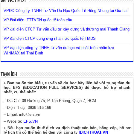
Bài Viết Mới
VPĐD Công Ty TNHH Tư Vấn Du Học Quốc Tế Hồng Nhung tại Gia Lai
VP Đại diện- TTTVDH quốc tế toàn cầu
VP đại diện CTCP Tư vấn đầu tư xây dựng và thương mại Thanh Giang
VP đại diện CTCP cung ứng nhân lực quốc tế TMDS
VP đại diện công ty TNHH tư vấn du học và phát triển nhân lực
WINMAX tại Thái Bình
Tiện Ích
+ Bạn muốn tìm hiểu, tư vấn về du học hãy liên hệ với trung tâm du
học EFS (EDUCATION FULL SERVICES) để được hỗ trợ nhanh
nhất, cụ thể nhất:
– Địa Chỉ: 09 Đường 75, P Tân Phong, Quận 7, HCM
– Điện Thoại: 0939 816 169
– Email:
info@efs.vn
– Website:
EFS.VN
+ Nếu bạn muốn thuê dịch vụ dịch thuật văn bản, bằng cấp, hồ sơ
lý lịch thì có thể liên hệ đến với công ty
IDICHTHUAT.VN