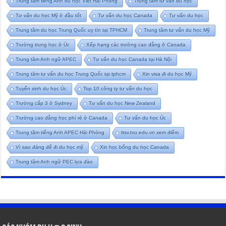
Trung tâm tiếng Anh du học Việt Hải Phòng
Trung tâm tư vấn du học
Tư vấn du học Mỹ ở đầu tốt
Tư vấn du học Canada
Tư vấn du học
Trung tâm du học Trung Quốc uy tín tại TPHCM
Trung tâm tư vấn du học Mỹ
Trường trung học ở Úc
Xếp hạng các trường cao đẳng ở Canada
Trung tâm Anh ngữ APEC
Tư vấn du học Canada tại Hà Nội
Trung tâm tư vấn du học Trung Quốc tại tphcm
Xin visa đi du học Mỹ
Tuyển sinh du học Úc
Top 10 công ty tư vấn du học
Trường cấp 3 ở Sydney
Tư vấn du học New Zealand
Trường cao đẳng học phí rẻ ở Canada
Tư vấn du học Úc
Trung tâm tiếng Anh APEC Hải Phòng
ttsv.tvu.edu.vn xem điểm
Vì sao đáng để đi du học mỹ
Xin học bổng du học Canada
Trung tâm Anh ngữ PEC lựa đào