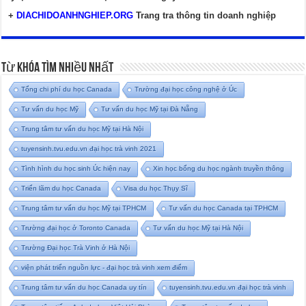
+
DIACHIDOANHNGHIEP.ORG
Trang tra thông tin doanh nghiệp
Từ Khóa Tìm Nhiều Nhất
Tổng chi phí du học Canada
Trường đại học công nghệ ở Úc
Tư vấn du học Mỹ
Tư vấn du học Mỹ tại Đà Nẵng
Trung tâm tư vấn du học Mỹ tại Hà Nội
tuyensinh.tvu.edu.vn đại học trà vinh 2021
Tình hình du học sinh Úc hiện nay
Xin học bổng du học ngành truyền thông
Triển lãm du học Canada
Visa du học Thụy Sĩ
Trung tâm tư vấn du học Mỹ tại TPHCM
Tư vấn du học Canada tại TPHCM
Trường đại học ở Toronto Canada
Tư vấn du học Mỹ tại Hà Nội
Trường Đại học Trà Vinh ở Hà Nội
viện phát triển nguồn lực - đại học trà vinh xem điểm
Trung tâm tư vấn du học Canada uy tín
tuyensinh.tvu.edu.vn đại học trà vinh