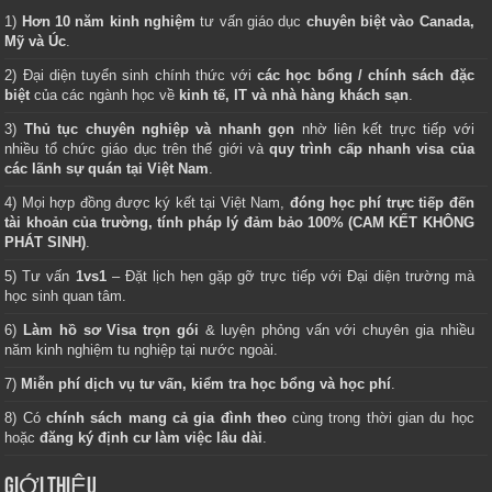
1)
Hơn 10 năm kinh nghiệm
tư vấn giáo dục
chuyên biệt vào Canada,
Mỹ và Úc
.
2) Đại diện tuyển sinh chính thức với
các học bổng / chính sách đặc
biệt
của các ngành học về
kinh tế, IT và nhà hàng khách sạn
.
3)
Thủ tục chuyên nghiệp và nhanh gọn
nhờ liên kết trực tiếp với
nhiều tổ chức giáo dục trên thế giới và
quy trình cấp nhanh visa của
các lãnh sự quán tại Việt Nam
.
4) Mọi hợp đồng được ký kết tại Việt Nam,
đóng học phí trực tiếp đến
tài khoản của trường, tính pháp lý đảm bảo 100% (CAM KẾT KHÔNG
PHÁT SINH)
.
5) Tư vấn
1vs1
– Đặt lịch hẹn gặp gỡ trực tiếp với Đại diện trường mà
học sinh quan tâm.
6)
Làm hồ sơ Visa trọn gói
& luyện phỏng vấn với chuyên gia nhiều
năm kinh nghiệm tu nghiệp tại nước ngoài.
7)
Miễn phí dịch vụ tư vấn, kiểm tra học bổng và học phí
.
8) Có
chính sách mang cả gia đình theo
cùng trong thời gian du học
hoặc
đăng ký định cư làm việc lâu dài
.
GIỚI THIỆU