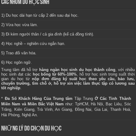
CÁC NHÓM DU HỌC SINH
1) Du học dài hạn từ cấp 2 đến sau đại học.
2) Vừa học vừa làm.
3) Đi kèm người thân / cả gia đình (kể cả đồng tính).
4) Học nghề – nghiên cứu ngắn hạn.
5) Trao đổi văn hóa.
6) Học ngôn ngữ.
Trung tâm
đã hỗ trợ
hàng ngàn học sinh du học thành công
, với nhiều
học sinh đạt các
học bổng từ 60%-100%
, hỗ trợ học sinh trong suốt thời
gian du học từ
nộp đơn đăng ký suất học theo yêu cầu, bảo lưu,
chuyển trường, tìm chỗ ở, hỗ trợ xin việc làm thực tập có lương sau
tốt nghiệp
.
*
Đa Số Khách Hàng Của Trung tâm
Tập Trung
Ở Các Tỉnh Thành
Miền Nam và Miền Bắc Việt Nam
như: TpHCM, Hà Nội, Bạc Liêu, Sóc
Trăng, Kiên Giang, Trà Vinh, An Giang, Đồng Nai, Gia Lai, Thanh Hoá,
Hải Phòng, Nghệ An.
NHỮNG LÝ DO CHỌN DU HỌC