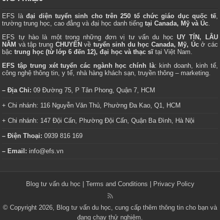
EFS là
đại diện tuyển sinh cho trên 250 tổ chức giáo dục quốc tế
,
trường trung học, cao đẳng và đại học danh tiếng
tại Canada, Mỹ và Úc
.
EFS tự hào là một trong những đơn vị tư vấn du học
UY TÍN, LÂU
NĂM
và tập trung
CHUYÊN
về
tuyển sinh du học Canada, Mỹ, Úc
ở các
bậc
trung học (từ lớp 6 đến 12), đại học và thạc sĩ
tại Việt Nam.
EFS tập trung xét tuyển các ngành học chính là
: kinh doanh, kinh tế,
công nghệ thông tin, y tế, nhà hàng khách sạn, truyền thông – marketing.
– Địa Chỉ:
09 Đường 75, P Tân Phong, Quận 7, HCM
+ Chi nhánh: 116 Nguyễn Văn Thủ, Phường Đa Kao, Q1, HCM
+ Chi nhánh: 147 Đội Cấn, Phường Đội Cấn, Quận Ba Đình, Hà Nội
– Điện Thoại:
0939 816 169
– Email:
info@efs.vn
Blog tư vấn du học
|
Terms and Conditions
|
Privacy Policy
© Copyright 2026, Blog tư vấn du học, cung cấp thêm thông tin cho bạn và
đang chạy thử nghiệm.