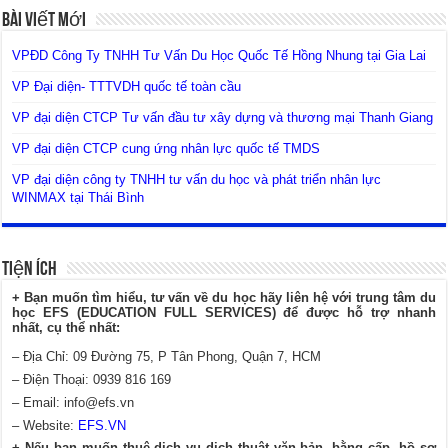
Bài Viết Mới
VPĐD Công Ty TNHH Tư Vấn Du Học Quốc Tế Hồng Nhung tại Gia Lai
VP Đại diện- TTTVDH quốc tế toàn cầu
VP đại diện CTCP Tư vấn đầu tư xây dựng và thương mại Thanh Giang
VP đại diện CTCP cung ứng nhân lực quốc tế TMDS
VP đại diện công ty TNHH tư vấn du học và phát triển nhân lực
WINMAX tại Thái Bình
Tiện Ích
+ Bạn muốn tìm hiểu, tư vấn về du học hãy liên hệ với trung tâm du
học EFS (EDUCATION FULL SERVICES) để được hỗ trợ nhanh
nhất, cụ thể nhất:
– Địa Chỉ: 09 Đường 75, P Tân Phong, Quận 7, HCM
– Điện Thoại: 0939 816 169
– Email:
info@efs.vn
– Website:
EFS.VN
+ Nếu bạn muốn thuê dịch vụ dịch thuật văn bản, bằng cấp, hồ sơ