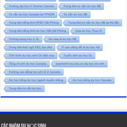
Trường đại học ở Toronto Canada
Trung tâm tư vấn du học Mỹ
Tư vấn du học Canada tại TPHCM
Tư vấn du học Mỹ
Trung tâm tiếng Anh APEC Hải Phòng
Trung tâm tư vấn du học Mỹ tại Hà Nội
Trung tâm tiếng Anh du học Việt Hải Phòng
Visa du học Thụy Sĩ
Trường trung học ở Úc
Xin visa đi du học Mỹ
Trung tâm Anh ngữ PEC lựa đào
Vì sao đáng để đi du học mỹ
Tình hình du học sinh Úc hiện nay
Tuyển sinh du học Úc
Tổng chi phí du học Canada
tuyensinh.tvu.edu.vn đại học trà vinh
Trường cao đẳng học phí rẻ ở Canada
Xin học bổng du học ngành truyền thông
Xin học bổng du học Canada
Trung tâm tư vấn du học
CÁC NHÓM DU HỌC SINH