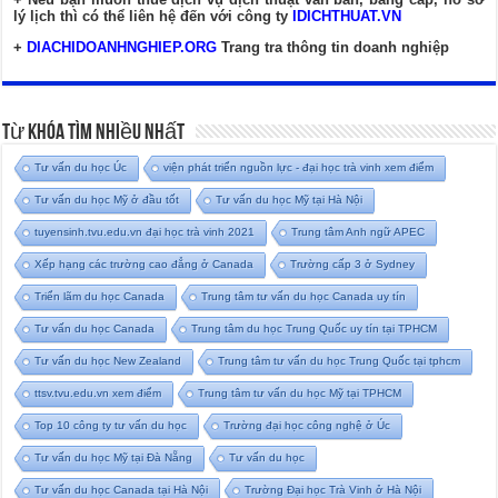
lý lịch thì có thể liên hệ đến với công ty
IDICHTHUAT.VN
+
DIACHIDOANHNGHIEP.ORG
Trang tra thông tin doanh nghiệp
Từ Khóa Tìm Nhiều Nhất
Tư vấn du học Úc
viện phát triển nguồn lực - đại học trà vinh xem điểm
Tư vấn du học Mỹ ở đầu tốt
Tư vấn du học Mỹ tại Hà Nội
tuyensinh.tvu.edu.vn đại học trà vinh 2021
Trung tâm Anh ngữ APEC
Xếp hạng các trường cao đẳng ở Canada
Trường cấp 3 ở Sydney
Triển lãm du học Canada
Trung tâm tư vấn du học Canada uy tín
Tư vấn du học Canada
Trung tâm du học Trung Quốc uy tín tại TPHCM
Tư vấn du học New Zealand
Trung tâm tư vấn du học Trung Quốc tại tphcm
ttsv.tvu.edu.vn xem điểm
Trung tâm tư vấn du học Mỹ tại TPHCM
Top 10 công ty tư vấn du học
Trường đại học công nghệ ở Úc
Tư vấn du học Mỹ tại Đà Nẵng
Tư vấn du học
Tư vấn du học Canada tại Hà Nội
Trường Đại học Trà Vinh ở Hà Nội