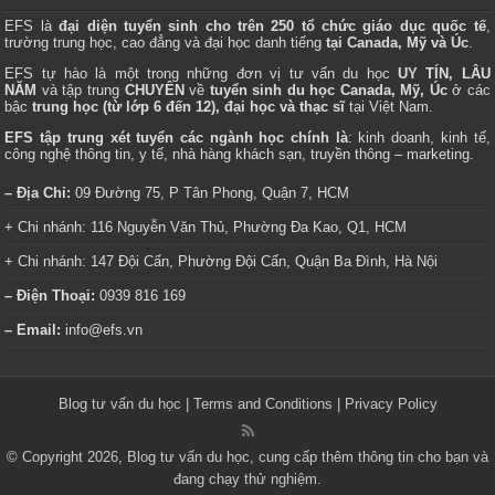
EFS là
đại diện tuyển sinh cho trên 250 tổ chức giáo dục quốc tế
,
trường trung học, cao đẳng và đại học danh tiếng
tại Canada, Mỹ và Úc
.
EFS tự hào là một trong những đơn vị tư vấn du học
UY TÍN, LÂU
NĂM
và tập trung
CHUYÊN
về
tuyển sinh du học Canada, Mỹ, Úc
ở các
bậc
trung học (từ lớp 6 đến 12), đại học và thạc sĩ
tại Việt Nam.
EFS tập trung xét tuyển các ngành học chính là
: kinh doanh, kinh tế,
công nghệ thông tin, y tế, nhà hàng khách sạn, truyền thông – marketing.
– Địa Chỉ:
09 Đường 75, P Tân Phong, Quận 7, HCM
+ Chi nhánh: 116 Nguyễn Văn Thủ, Phường Đa Kao, Q1, HCM
+ Chi nhánh: 147 Đội Cấn, Phường Đội Cấn, Quận Ba Đình, Hà Nội
– Điện Thoại:
0939 816 169
– Email:
info@efs.vn
Blog tư vấn du học
|
Terms and Conditions
|
Privacy Policy
© Copyright 2026, Blog tư vấn du học, cung cấp thêm thông tin cho bạn và
đang chạy thử nghiệm.