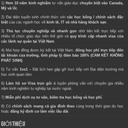
1)
Hơn 10 năm kinh nghiệm
tư vấn giáo dục
chuyên biệt vào Canada,
Mỹ và Úc
.
2) Đại diện tuyển sinh chính thức với
các học bổng / chính sách đặc
biệt
của các ngành học về
kinh tế, IT và nhà hàng khách sạn
.
3)
Thủ tục chuyên nghiệp và nhanh gọn
nhờ liên kết trực tiếp với
nhiều tổ chức giáo dục trên thế giới và
quy trình cấp nhanh visa của
các lãnh sự quán tại Việt Nam
.
4) Mọi hợp đồng được ký kết tại Việt Nam,
đóng học phí trực tiếp đến
tài khoản của trường, tính pháp lý đảm bảo 100% (CAM KẾT KHÔNG
PHÁT SINH)
.
5) Tư vấn
1vs1
– Đặt lịch hẹn gặp gỡ trực tiếp với Đại diện trường mà
học sinh quan tâm.
6)
Làm hồ sơ Visa trọn gói
& luyện phỏng vấn với chuyên gia nhiều
năm kinh nghiệm tu nghiệp tại nước ngoài.
7)
Miễn phí dịch vụ tư vấn, kiểm tra học bổng và học phí
.
8) Có
chính sách mang cả gia đình theo
cùng trong thời gian du học
hoặc
đăng ký định cư làm việc lâu dài
.
GIỚI THIỆU