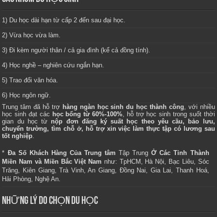
1) Du học dài hạn từ cấp 2 đến sau đại học.
2) Vừa học vừa làm.
3) Đi kèm người thân / cả gia đình (kể cả đồng tính).
4) Học nghề – nghiên cứu ngắn hạn.
5) Trao đổi văn hóa.
6) Học ngôn ngữ.
Trung tâm
đã hỗ trợ
hàng ngàn học sinh du học thành công
, với nhiều
học sinh đạt các
học bổng từ 60%-100%
, hỗ trợ học sinh trong suốt thời
gian du học từ
nộp đơn đăng ký suất học theo yêu cầu, bảo lưu,
chuyển trường, tìm chỗ ở, hỗ trợ xin việc làm thực tập có lương sau
tốt nghiệp
.
*
Đa Số Khách Hàng Của Trung tâm
Tập Trung
Ở Các Tỉnh Thành
Miền Nam và Miền Bắc Việt Nam
như: TpHCM, Hà Nội, Bạc Liêu, Sóc
Trăng, Kiên Giang, Trà Vinh, An Giang, Đồng Nai, Gia Lai, Thanh Hoá,
Hải Phòng, Nghệ An.
NHỮNG LÝ DO CHỌN DU HỌC