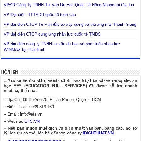
VPĐD Công Ty TNHH Tư Vấn Du Học Quốc Tế Hồng Nhung tại Gia Lai
VP Đại diện- TTTVDH quốc tế toàn cầu
VP đại diện CTCP Tư vấn đầu tư xây dựng và thương mại Thanh Giang
VP đại diện CTCP cung ứng nhân lực quốc tế TMDS
VP đại diện công ty TNHH tư vấn du học và phát triển nhân lực
WINMAX tại Thái Bình
Tiện Ích
+ Bạn muốn tìm hiểu, tư vấn về du học hãy liên hệ với trung tâm du
học EFS (EDUCATION FULL SERVICES) để được hỗ trợ nhanh
nhất, cụ thể nhất:
– Địa Chỉ: 09 Đường 75, P Tân Phong, Quận 7, HCM
– Điện Thoại: 0939 816 169
– Email:
info@efs.vn
– Website:
EFS.VN
+ Nếu bạn muốn thuê dịch vụ dịch thuật văn bản, bằng cấp, hồ sơ
lý lịch thì có thể liên hệ đến với công ty
IDICHTHUAT.VN