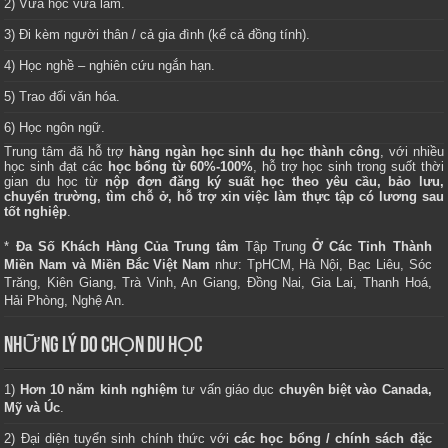
2) Vừa học vừa làm.
3) Đi kèm người thân / cả gia đình (kể cả đồng tính).
4) Học nghề – nghiên cứu ngắn hạn.
5) Trao đổi văn hóa.
6) Học ngôn ngữ.
Trung tâm
đã hỗ trợ
hàng ngàn học sinh du học thành công
, với nhiều
học sinh đạt các
học bổng từ 60%-100%
, hỗ trợ học sinh trong suốt thời
gian du học từ
nộp đơn đăng ký suất học theo yêu cầu, bảo lưu,
chuyển trường, tìm chỗ ở, hỗ trợ xin việc làm thực tập có lương sau
tốt nghiệp
.
*
Đa Số Khách Hàng Của Trung tâm
Tập Trung
Ở Các Tỉnh Thành
Miền Nam và Miền Bắc Việt Nam
như: TpHCM, Hà Nội, Bạc Liêu, Sóc
Trăng, Kiên Giang, Trà Vinh, An Giang, Đồng Nai, Gia Lai, Thanh Hoá,
Hải Phòng, Nghệ An.
NHỮNG LÝ DO CHỌN DU HỌC
1)
Hơn 10 năm kinh nghiệm
tư vấn giáo dục
chuyên biệt vào Canada,
Mỹ và Úc
.
2) Đại diện tuyển sinh chính thức với
các học bổng / chính sách đặc