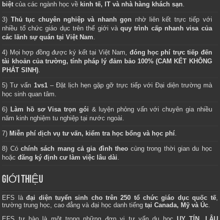
biệt
của các ngành học về
kinh tế, IT và nhà hàng khách sạn
.
3)
Thủ tục chuyên nghiệp và nhanh gọn
nhờ liên kết trực tiếp với
nhiều tổ chức giáo dục trên thế giới và
quy trình cấp nhanh visa của
các lãnh sự quán tại Việt Nam
.
4) Mọi hợp đồng được ký kết tại Việt Nam,
đóng học phí trực tiếp đến
tài khoản của trường, tính pháp lý đảm bảo 100% (CAM KẾT KHÔNG
PHÁT SINH)
.
5) Tư vấn
1vs1
– Đặt lịch hẹn gặp gỡ trực tiếp với Đại diện trường mà
học sinh quan tâm.
6)
Làm hồ sơ Visa trọn gói
& luyện phỏng vấn với chuyên gia nhiều
năm kinh nghiệm tu nghiệp tại nước ngoài.
7)
Miễn phí dịch vụ tư vấn, kiểm tra học bổng và học phí
.
8) Có
chính sách mang cả gia đình theo
cùng trong thời gian du học
hoặc
đăng ký định cư làm việc lâu dài
.
GIỚI THIỆU
EFS là
đại diện tuyển sinh cho trên 250 tổ chức giáo dục quốc tế
,
trường trung học, cao đẳng và đại học danh tiếng
tại Canada, Mỹ và Úc
.
EFS tự hào là một trong những đơn vị tư vấn du học
UY TÍN, LÂU