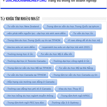
+
DIACHIDOANHNGHIEP.ORG
Trang tra thông tin doanh nghiệp
Từ Khóa Tìm Nhiều Nhất
Tư vấn du học New Zealand
Trung tâm tư vấn du học Trung Quốc tại tphcm
viện phát triển nguồn lực - đại học trà vinh xem điểm
Tư vấn du học Úc
Trung tâm du học Trung Quốc uy tín tại TPHCM
Vì sao đáng để đi du học mỹ
ttsv.tvu.edu.vn xem điểm
tuyensinh.tvu.edu.vn đại học trà vinh 2021
Trường trung học ở Úc
Tư vấn du học Mỹ ở đầu tốt
Trường đại học ở Toronto Canada
Trường đại học công nghệ ở Úc
Trung tâm tư vấn du học Mỹ tại TPHCM
Tư vấn du học Mỹ tại Đà Nẵng
Tư vấn du học Canada tại TPHCM
Trung tâm tư vấn du học Canada uy tín
Xếp hạng các trường cao đẳng ở Canada
Trường cao đẳng học phí rẻ ở Canada
Visa du học Thụy Sĩ
Xin học bổng du học ngành truyền thông
Trung tâm Anh ngữ APEC
Trung tâm Anh ngữ PEC lựa đào
Trường cấp 3 ở Sydney