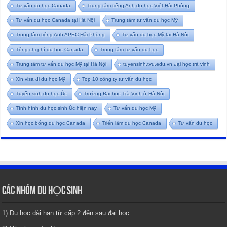
Tư vấn du học Canada
Trung tâm tiếng Anh du học Việt Hải Phòng
Tư vấn du học Canada tại Hà Nội
Trung tâm tư vấn du học Mỹ
Trung tâm tiếng Anh APEC Hải Phòng
Tư vấn du học Mỹ tại Hà Nội
Tổng chi phí du học Canada
Trung tâm tư vấn du học
Trung tâm tư vấn du học Mỹ tại Hà Nội
tuyensinh.tvu.edu.vn đại học trà vinh
Xin visa đi du học Mỹ
Top 10 công ty tư vấn du học
Tuyển sinh du học Úc
Trường Đại học Trà Vinh ở Hà Nội
Tình hình du học sinh Úc hiện nay
Tư vấn du học Mỹ
Xin học bổng du học Canada
Triển lãm du học Canada
Tư vấn du học
CÁC NHÓM DU HỌC SINH
1) Du học dài hạn từ cấp 2 đến sau đại học.