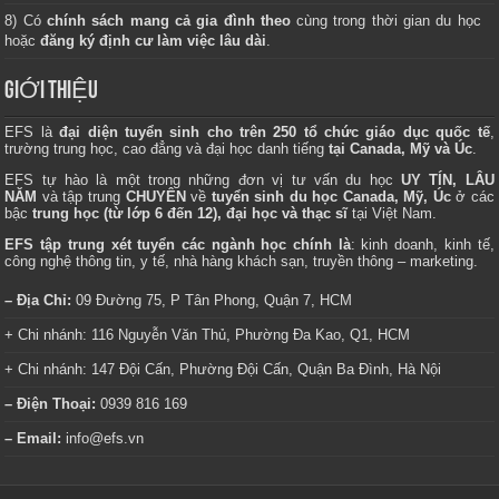
8) Có
chính sách mang cả gia đình theo
cùng trong thời gian du học
hoặc
đăng ký định cư làm việc lâu dài
.
GIỚI THIỆU
EFS là
đại diện tuyển sinh cho trên 250 tổ chức giáo dục quốc tế
,
trường trung học, cao đẳng và đại học danh tiếng
tại Canada, Mỹ và Úc
.
EFS tự hào là một trong những đơn vị tư vấn du học
UY TÍN, LÂU
NĂM
và tập trung
CHUYÊN
về
tuyển sinh du học Canada, Mỹ, Úc
ở các
bậc
trung học (từ lớp 6 đến 12), đại học và thạc sĩ
tại Việt Nam.
EFS tập trung xét tuyển các ngành học chính là
: kinh doanh, kinh tế,
công nghệ thông tin, y tế, nhà hàng khách sạn, truyền thông – marketing.
– Địa Chỉ:
09 Đường 75, P Tân Phong, Quận 7, HCM
+ Chi nhánh: 116 Nguyễn Văn Thủ, Phường Đa Kao, Q1, HCM
+ Chi nhánh: 147 Đội Cấn, Phường Đội Cấn, Quận Ba Đình, Hà Nội
– Điện Thoại:
0939 816 169
– Email:
info@efs.vn