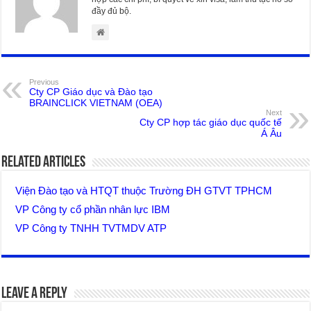
đầy đủ bộ.
Previous
Cty CP Giáo dục và Đào tạo
BRAINCLICK VIETNAM (OEA)
Next
Cty CP hợp tác giáo dục quốc tế
Á Âu
Related Articles
Viện Đào tạo và HTQT thuộc Trường ĐH GTVT TPHCM
VP Công ty cổ phần nhân lực IBM
VP Công ty TNHH TVTMDV ATP
Leave a Reply