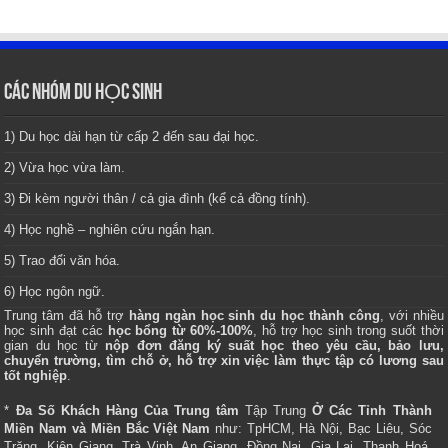
CÁC NHÓM DU HỌC SINH
1) Du học dài hạn từ cấp 2 đến sau đại học.
2) Vừa học vừa làm.
3) Đi kèm người thân / cả gia đình (kể cả đồng tính).
4) Học nghề – nghiên cứu ngắn hạn.
5) Trao đổi văn hóa.
6) Học ngôn ngữ.
Trung tâm
đã hỗ trợ
hàng ngàn học sinh du học thành công
, với nhiều
học sinh đạt các
học bổng từ 60%-100%
, hỗ trợ học sinh trong suốt thời
gian du học từ
nộp đơn đăng ký suất học theo yêu cầu, bảo lưu,
chuyển trường, tìm chỗ ở, hỗ trợ xin việc làm thực tập có lương sau
tốt nghiệp
.
*
Đa Số Khách Hàng Của Trung tâm
Tập Trung
Ở Các Tỉnh Thành
Miền Nam và Miền Bắc Việt Nam
như: TpHCM, Hà Nội, Bạc Liêu, Sóc
Trăng, Kiên Giang, Trà Vinh, An Giang, Đồng Nai, Gia Lai, Thanh Hoá,