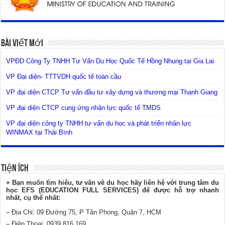
Bài Viết Mới
VPĐD Công Ty TNHH Tư Vấn Du Học Quốc Tế Hồng Nhung tại Gia Lai
VP Đại diện- TTTVDH quốc tế toàn cầu
VP đại diện CTCP Tư vấn đầu tư xây dựng và thương mại Thanh Giang
VP đại diện CTCP cung ứng nhân lực quốc tế TMDS
VP đại diện công ty TNHH tư vấn du học và phát triển nhân lực
WINMAX tại Thái Bình
Tiện Ích
+ Bạn muốn tìm hiểu, tư vấn về du học hãy liên hệ với trung tâm du
học EFS (EDUCATION FULL SERVICES) để được hỗ trợ nhanh
nhất, cụ thể nhất:
– Địa Chỉ: 09 Đường 75, P Tân Phong, Quận 7, HCM
– Điện Thoại: 0939 816 169