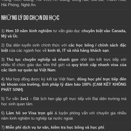
Hải Phòng, Nghệ An.
NHỮNG LÝ DO CHỌN DU HỌC
1)
Hơn 10 năm kinh nghiệm
tư vấn giáo dục
chuyên biệt vào Canada,
Mỹ và Úc
.
2) Đại diện tuyển sinh chính thức với
các học bổng / chính sách đặc
biệt
của các ngành học về
kinh tế, IT và nhà hàng khách sạn
.
3)
Thủ tục chuyên nghiệp và nhanh gọn
nhờ liên kết trực tiếp với
nhiều tổ chức giáo dục trên thế giới và
quy trình cấp nhanh visa của
các lãnh sự quán tại Việt Nam
.
4) Mọi hợp đồng được ký kết tại Việt Nam,
đóng học phí trực tiếp đến
tài khoản của trường, tính pháp lý đảm bảo 100% (CAM KẾT KHÔNG
PHÁT SINH)
.
5) Tư vấn
1vs1
– Đặt lịch hẹn gặp gỡ trực tiếp với Đại diện trường mà
học sinh quan tâm.
6)
Làm hồ sơ Visa trọn gói
& luyện phỏng vấn với chuyên gia nhiều
năm kinh nghiệm tu nghiệp tại nước ngoài.
7)
Miễn phí dịch vụ tư vấn, kiểm tra học bổng và học phí
.