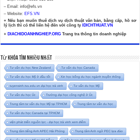
– Email:
info@efs.vn
– Website:
EFS.VN
+ Nếu bạn muốn thuê dịch vụ dịch thuật văn bản, bằng cấp, hồ sơ
lý lịch thì có thể liên hệ đến với công ty
IDICHTHUAT.VN
+
DIACHIDOANHNGHIEP.ORG
Trang tra thông tin doanh nghiệp
Từ Khóa Tìm Nhiều Nhất
Tư vấn du học New Zealand
Tư vấn du học Canada
Tư vấn du học Mỹ ở đầu tốt
Xin học bổng du học ngành truyền thông
tuyensinh.tvu.edu.vn đại học trà vinh
Tư vấn du học Mỹ
Tư vấn du học Úc
Trường đại học công nghệ ở Úc
Trung tâm tư vấn du học Mỹ tại TPHCM
Trung tâm tư vấn du học
Tư vấn du học Canada tại TPHCM
viện phát triển nguồn lực - đại học trà vinh xem điểm
Trung tâm tiếng Anh APEC Hải Phòng
Trung tâm Anh ngữ PEC lựa đào