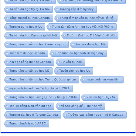
Tư vấn du học Mỹ tại Đà Nẵng
Xếp hạng các trường cao đẳng ở Canada
Tư vấn du học Mỹ tại Hà Nội
Trường cấp 3 ở Sydney
Tổng chi phí du học Canada
Trung tâm tư vấn du học Mỹ tại Hà Nội
Trường trung học ở Úc
Trung tâm tiếng Anh du học Việt Hải Phòng
Tư vấn du học Canada tại Hà Nội
Trường Đại học Trà Vinh ở Hà Nội
Trung tâm tư vấn du học Canada uy tín
Xin visa đi du học Mỹ
Triển lãm du học Canada
Tình hình du học sinh Úc hiện nay
Xin học bổng du học Canada
Tư vấn du học
Trung tâm tư vấn du học Mỹ
Tuyển sinh du học Úc
Trung tâm tư vấn du học Trung Quốc tại tphcm
ttsv.tvu.edu.vn xem điểm
tuyensinh.tvu.edu.vn đại học trà vinh 2021
Trung tâm du học Trung Quốc uy tín tại TPHCM
Visa du học Thụy Sĩ
Top 10 công ty tư vấn du học
Vì sao đáng để đi du học mỹ
Trường đại học ở Toronto Canada
Trường cao đẳng học phí rẻ ở Canada
Trung tâm Anh ngữ APEC