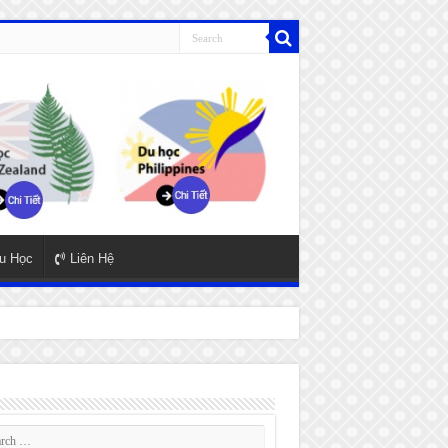
u Học
Liên Hệ