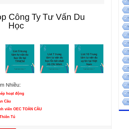
T
T
op Công Ty Tư Vấn Du
T
Học
V
T
T
T
T
T
T
m Nhiều:
T
hép hoạt động
T
àn Cầu
t
ành viên OEC TOÀN CẦU
Thiên Tú