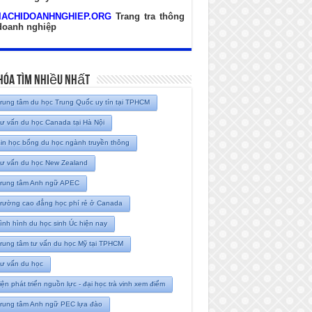
IACHIDOANHNGHIEP.ORG
Trang tra thông
 doanh nghiệp
hóa Tìm Nhiều Nhất
rung tâm du học Trung Quốc uy tín tại TPHCM
ư vấn du học Canada tại Hà Nội
in học bổng du học ngành truyền thông
ư vấn du học New Zealand
rung tâm Anh ngữ APEC
rường cao đẳng học phí rẻ ở Canada
ình hình du học sinh Úc hiện nay
rung tâm tư vấn du học Mỹ tại TPHCM
ư vấn du học
iện phát triển nguồn lực - đại học trà vinh xem điểm
rung tâm Anh ngữ PEC lựa đào