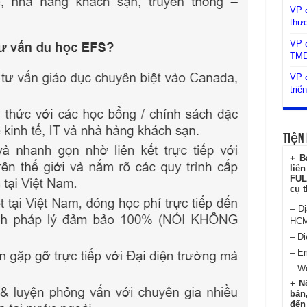
VP 
thư
VP đ
TM
VP đ
triể
Tiện 
+ B
liê
FUL
cụ t
– Đ
HC
– Đi
– E
– W
+ N
bản,
đến