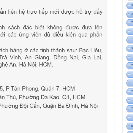
X
X
T
T
T
X
T
T
T
T
T
T
T
T
t