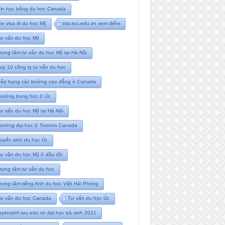
in học bổng du học Canada
in visa đi du học Mỹ
ttsv.tvu.edu.vn xem điểm
ư vấn du học Mỹ
rung tâm tư vấn du học Mỹ tại Hà Nội
op 10 công ty tư vấn du học
ếp hạng các trường cao đẳng ở Canada
rường trung học ở Úc
ư vấn du học Mỹ tại Hà Nội
rường đại học ở Toronto Canada
uyển sinh du học Úc
ư vấn du học Mỹ ở đầu tốt
rung tâm tư vấn du học
rung tâm tiếng Anh du học Việt Hải Phòng
ư vấn du học Canada
Tư vấn du học Úc
uyensinh.tvu.edu.vn đại học trà vinh 2021