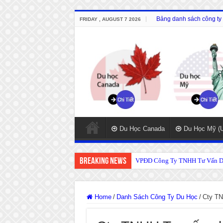
Bảng danh sách công ty 
FRIDAY , AUGUST 7 2026
Du Học Canada
Du Học Mỹ (
Breaking News
VPĐD Công Ty TNHH Tư Vấn Du
Home
/
Danh Sách Công Ty Du Học
/
Cty TN