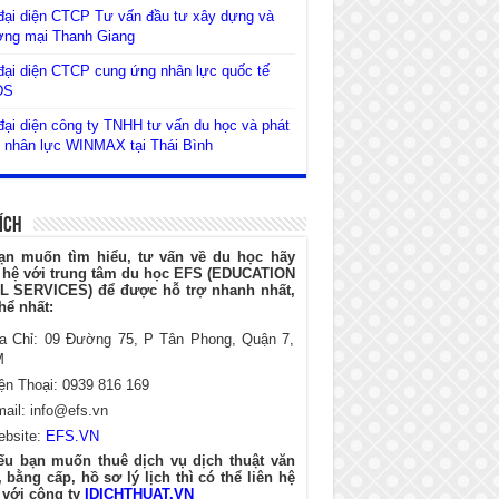
đại diện CTCP Tư vấn đầu tư xây dựng và
ơng mại Thanh Giang
ại diện CTCP cung ứng nhân lực quốc tế
DS
ại diện công ty TNHH tư vấn du học và phát
n nhân lực WINMAX tại Thái Bình
Ích
ạn muốn tìm hiểu, tư vấn về du học hãy
n hệ với trung tâm du học EFS (EDUCATION
L SERVICES) để được hỗ trợ nhanh nhất,
hể nhất:
ịa Chỉ: 09 Đường 75, P Tân Phong, Quận 7,
M
ện Thoại: 0939 816 169
mail:
info@efs.vn
ebsite:
EFS.VN
ếu bạn muốn thuê dịch vụ dịch thuật văn
 bằng cấp, hồ sơ lý lịch thì có thể liên hệ
 với công ty
IDICHTHUAT.VN