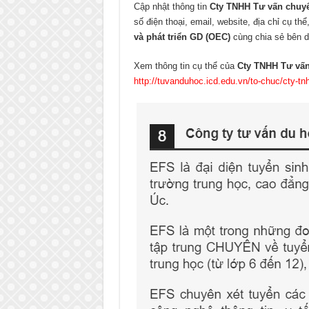
Cập nhật thông tin
Cty TNHH Tư vấn chuyể
số điện thoại, email, website, địa chỉ cụ th
và phát triển GD (OEC)
cùng chia sẻ bên d
Xem thông tin cụ thể của
Cty TNHH Tư vấn
http://tuvanduhoc.icd.edu.vn/to-chuc/cty-tn