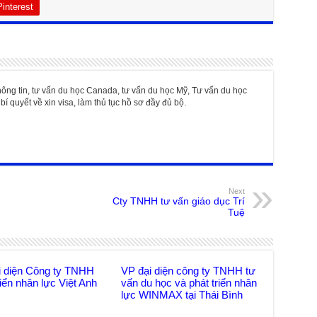
Pinterest
hông tin, tư vấn du học Canada, tư vấn du học Mỹ, Tư vấn du học
bí quyết về xin visa, làm thủ tục hồ sơ đầy đủ bộ.
Next
Cty TNHH tư vấn giáo dục Trí
Tuệ
i diện Công ty TNHH
VP đại diện công ty TNHH tư
riển nhân lực Việt Anh
vấn du học và phát triển nhân
lực WINMAX tại Thái Bình