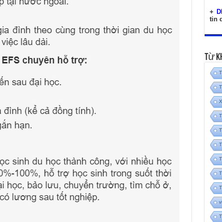
+
D
tin
Từ K
T
T
X
T
T
T
T
T
T
v
T