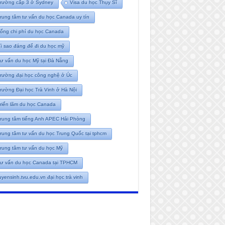
rường cấp 3 ở Sydney
Visa du học Thụy Sĩ
rung tâm tư vấn du học Canada uy tín
ổng chi phí du học Canada
ì sao đáng để đi du học mỹ
ư vấn du học Mỹ tại Đà Nẵng
rường đại học công nghệ ở Úc
rường Đại học Trà Vinh ở Hà Nội
riển lãm du học Canada
rung tâm tiếng Anh APEC Hải Phòng
rung tâm tư vấn du học Trung Quốc tại tphcm
rung tâm tư vấn du học Mỹ
ư vấn du học Canada tại TPHCM
uyensinh.tvu.edu.vn đại học trà vinh