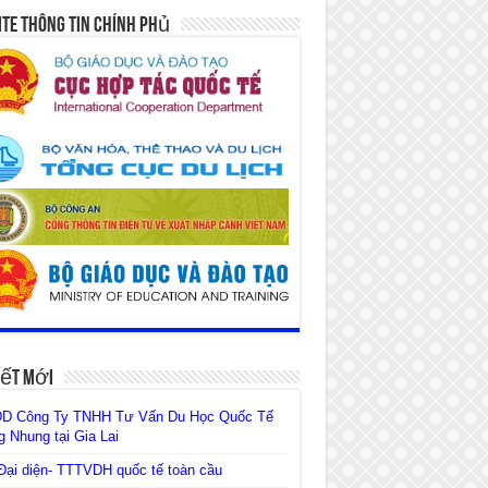
te Thông Tin Chính Phủ
iết Mới
D Công Ty TNHH Tư Vấn Du Học Quốc Tế
 Nhung tại Gia Lai
ại diện- TTTVDH quốc tế toàn cầu