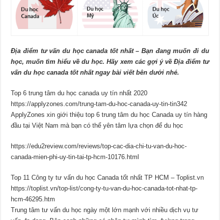
Địa điểm tư vấn du học canada tốt nhất – Bạn đang muốn đi du
học, muốn tìm hiểu về du học. Hãy xem các gợi ý về Địa điểm tư
vấn du học canada tốt nhất ngay bài viết bên dưới nhé.
Top 6 trung tâm du học canada uy tín nhất 2020
https://applyzones.com/trung-tam-du-hoc-canada-uy-tin-tin342
ApplyZones xin giới thiệu top 6 trung tâm du học Canada uy tín hàng
đầu tại Việt Nam mà bạn có thể yên tâm lựa chọn để du học
https://edu2review.com/reviews/top-cac-dia-chi-tu-van-du-hoc-
canada-mien-phi-uy-tin-tai-tp-hcm-10176.html
Top 11 Công ty tư vấn du học Canada tốt nhất TP HCM – Toplist.vn
https://toplist.vn/top-list/cong-ty-tu-van-du-hoc-canada-tot-nhat-tp-
hcm-46295.htm
Trung tâm tư vấn du học ngày một lớn mạnh với nhiều dịch vụ tư