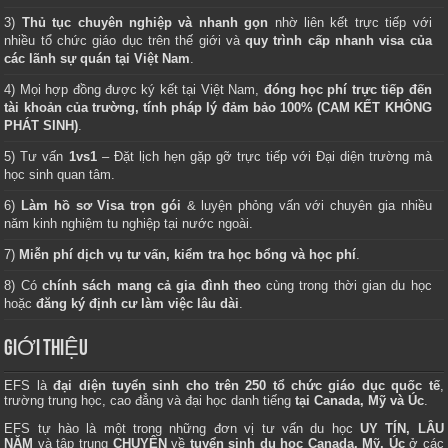
3)
Thủ tục chuyên nghiệp và nhanh gọn
nhờ liên kết trực tiếp với
nhiều tổ chức giáo dục trên thế giới và
quy trình cấp nhanh visa của
các lãnh sự quán tại Việt Nam
.
4) Mọi hợp đồng được ký kết tại Việt Nam,
đóng học phí trực tiếp đến
tài khoản của trường, tính pháp lý đảm bảo 100% (CAM KẾT KHÔNG
PHÁT SINH)
.
5) Tư vấn
1vs1
– Đặt lịch hẹn gặp gỡ trực tiếp với Đại diện trường mà
học sinh quan tâm.
6)
Làm hồ sơ Visa trọn gói
& luyện phỏng vấn với chuyên gia nhiều
năm kinh nghiệm tu nghiệp tại nước ngoài.
7)
Miễn phí dịch vụ tư vấn, kiểm tra học bổng và học phí
.
8) Có
chính sách mang cả gia đình theo
cùng trong thời gian du học
hoặc
đăng ký định cư làm việc lâu dài
.
GIỚI THIỆU
EFS là
đại diện tuyển sinh cho trên 250 tổ chức giáo dục quốc tế
,
trường trung học, cao đẳng và đại học danh tiếng
tại Canada, Mỹ và Úc
.
EFS tự hào là một trong những đơn vị tư vấn du học
UY TÍN, LÂU
NĂM
và tập trung
CHUYÊN
về
tuyển sinh du học Canada, Mỹ, Úc
ở các