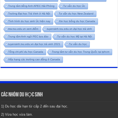
Trung tâm tiếng Anh APEC Hải Phòng
Tư vấn du học Úc
Trường Đại học Trà Vinh ở Hà Nội
Tư vấn du học New Zealand
Tình hình du học sinh Úc hiện nay
Xin học bổng du học Canada
ttsv.tvu.edu.vn xem điểm
tuyensinh.tvu.edu.vn đại học trà vinh
Trung tâm Anh ngữ PEC lựa đào
Tư vấn du học Mỹ tại Hà Nội
tuyensinh.tvu.edu.vn đại học trà vinh 2021
Tư vấn du học
Tổng chi phí du học Canada
Trung tâm tư vấn du học Trung Quốc tại tphcm
Xếp hạng các trường cao đẳng ở Canada
CÁC NHÓM DU HỌC SINH
1) Du học dài hạn từ cấp 2 đến sau đại học.
2) Vừa học vừa làm.