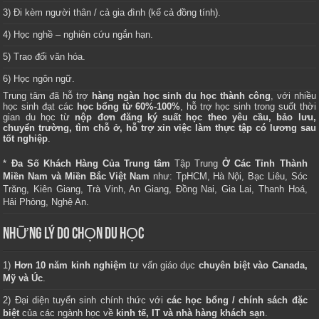
3) Đi kèm người thân / cả gia đình (kể cả đồng tính).
4) Học nghề – nghiên cứu ngắn hạn.
5) Trao đổi văn hóa.
6) Học ngôn ngữ.
Trung tâm
đã hỗ trợ
hàng ngàn học sinh du học thành công
, với nhiều
học sinh đạt các
học bổng từ 60%-100%
, hỗ trợ học sinh trong suốt thời
gian du học từ
nộp đơn đăng ký suất học theo yêu cầu, bảo lưu,
chuyển trường, tìm chỗ ở, hỗ trợ xin việc làm thực tập có lương sau
tốt nghiệp
.
*
Đa Số Khách Hàng Của Trung tâm
Tập Trung
Ở Các Tỉnh Thành
Miền Nam và Miền Bắc Việt Nam
như: TpHCM, Hà Nội, Bạc Liêu, Sóc
Trăng, Kiên Giang, Trà Vinh, An Giang, Đồng Nai, Gia Lai, Thanh Hoá,
Hải Phòng, Nghệ An.
NHỮNG LÝ DO CHỌN DU HỌC
1)
Hơn 10 năm kinh nghiệm
tư vấn giáo dục
chuyên biệt vào Canada,
Mỹ và Úc
.
2) Đại diện tuyển sinh chính thức với
các học bổng / chính sách đặc
biệt
của các ngành học về
kinh tế, IT và nhà hàng khách sạn
.