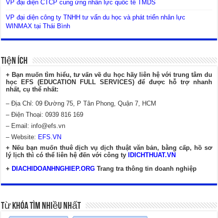
VP đại diện CTCP cung ứng nhân lực quốc tế TMDS
VP đại diện công ty TNHH tư vấn du học và phát triển nhân lực
WINMAX tại Thái Bình
Tiện Ích
+ Bạn muốn tìm hiểu, tư vấn về du học hãy liên hệ với trung tâm du
học EFS (EDUCATION FULL SERVICES) để được hỗ trợ nhanh
nhất, cụ thể nhất:
– Địa Chỉ: 09 Đường 75, P Tân Phong, Quận 7, HCM
– Điện Thoại: 0939 816 169
– Email:
info@efs.vn
– Website:
EFS.VN
+ Nếu bạn muốn thuê dịch vụ dịch thuật văn bản, bằng cấp, hồ sơ
lý lịch thì có thể liên hệ đến với công ty
IDICHTHUAT.VN
+
DIACHIDOANHNGHIEP.ORG
Trang tra thông tin doanh nghiệp
Từ Khóa Tìm Nhiều Nhất