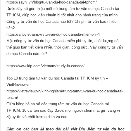
https://sayhi.vn/blog/tu-van-du-hoc-canada-tai-tphcm/
Dưới đây sẽ giới thiệu một số trung tâm tư vấn du học Canada tại
TPHCM, giúp học viên chuẩn bị tốt nhất cho hành trang của mình
Công ty tư vấn du học Canada nào tốt? Chi phí tư vấn bao nhiêu
tiền?
https://anbvietnam.vn/tu-van-du-hoc-canada-mien-phi-4
Một công ty tư vấn du học Canada miễn phí uy tín, chất lượng có
thể giúp bạn tiết kiệm nhiều thời gian, công sức. Vậy công ty tư vấn
du học Canada nào tốt?
https://www.idp.com/vietnam/study-in-canada/
Top 10 trung tâm tư vấn du học Canada tại TPHCM uy tín –
VietReview.vn
https://vietreview.vn/kinh-nghiem/trung-tam-tu-van-du-hoc-canada-tai-
tphcm/
Giữa hằng hà sa số các trung tâm tư vấn du học Canada tại
TPHCM, 10 cái tên sau đây được mọi người chọn mặt gửi vàng vì
độ uy tín và chất lượng dịch vụ cao.
Cảm ơn các bạn đã theo dõi bài viết Địa điểm tư vấn du học