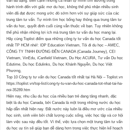
vấn đa dạng. Bên cạnh những cá nhân tự mình tìm đường trong
hành trình đến với giấc mơ du học, không thể phủ nhận nhiều sinh
viên đã đạt được mong ước đó sớm hơn với sự giúp sức của các
trung tâm tư vấn. Tự mình tìm học bổng hay thông qua trung tâm tư
vấn du học, quyết định cuối cùng vẫn thuộc về bạn. Tuy nhiên không
thể phủ nhận những lợi ích mà trung tâm tư vấn du học mang lại.
Hãy cùng Toplist điểm qua những công ty tư vấn du học Canada tốt
nhất TP HCM nhé!: IDP Education Vietnam, Tôi đi du học – AMEC,
CÔNG TY TNHH ĐƯỜNG ĐẾN CANADA (Canada Journey), CEI
Vietnam, VinEdu, iCanfield Vietnam, Du Học ACURA, Tư vấn Du học
Edutime, Du học Edulinks, Du học Khánh Nguyễn, Du học Việt
Phương,
Top 10 Công ty tư vấn du học Canada tốt nhất tại Hà Nội – Toplist.vn
https://toplist.vn/top-list/cong-ty-tu-van-du-hoc-canada-tot-nhat-tai-ha-
noi-35289.htm
Hiện nay, nhu cầu du học của nhiều bạn trẻ đang tăng nhanh, đặc
biệt là du học Canada, bởi Canada là một trong những nước du học
hấp dẫn nhất hiện nay. Đất nước này luôn là điều mơ ước của nhiều
học sinh, sinh viên bởi chất lượng cuộc sống, việc học tập và cơ hội
làm việc sau này đều tốt. Vì thế, việc lựa chọn một trung tâm tư vấn
du học uy tín sẽ giúp bạn dễ dàng hơn trong việc thực hiện kế hoạch