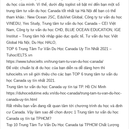
du học của mình. Vì thế, dưới đây toplist sẽ bật mí đến bạn một số
trung tâm tư vấn du học Canada tốt nhất tại Hà Nội để bạn có thể
tham khảo.: New Ocean JSC, EduViet Global, Công ty tư vấn du học
VINEDU, Yes Study, Trung tâm tư vấn du học Canada – CEI Việt
Nam, Công ty tư vấn du học CHD, BLUE OCEAN EDUCATION, IGE
Institut – Trung tâm hội nhập giáo dục quốc tế, Tư vấn du học Việt
Global Hà Nội, Du Học HALO,
TOP 6 Trung Tâm Tư Vấn Du Học Canada Uy Tín Nhất 2021 –
TuhocIELTS.vn
https://www.tuhocielts.vn/trung-tam-tu-van-du-hoc-canada/
Để việc chuẩn bị đi du học của bạn diễn ra dễ dàng hơn thì
tuhocielts.vn sẽ giới thiệu cho các bạn TOP 6 trung tâm tư vấn du
học Canada uy tín nhất 2021.
Trung tâm tư vấn du học Canada uy tín tại TP. Hồ Chí Minh
https://duhocedutime.edu.vn/du-hoc-canada/trung-tam-tu-van-du-hoc-
canada-uy-tin.html
Rất nhiều bạn vẫn đang rất quan tâm tới chương trình du học và định
cư Canada. Vậy làm sao để chọn được 1 Trung tâm tư vấn du học
Canada uy tín tại TPHCM?
Top 10 Trung Tâm Tư Vấn Du Học Canada tại TPHCM Chất Lượng