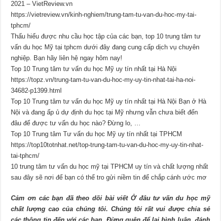
2021 – VietReview.vn
https://vietreview.vn/kinh-nghiem/trung-tam-tu-van-du-hoc-my-tai-
tphcm/
Thấu hiểu được nhu cầu học tập của các bạn, top 10 trung tâm tư
vấn du học Mỹ tại tphcm dưới đây đang cung cấp dịch vụ chuyên
nghiệp. Bạn hãy liên hệ ngay hôm nay!
Top 10 Trung tâm tư vấn du học Mỹ uy tín nhất tại Hà Nội
https://topz.vn/trung-tam-tu-van-du-hoc-my-uy-tin-nhat-tai-ha-noi-
34682-p1399.html
Top 10 Trung tâm tư vấn du học Mỹ uy tín nhất tại Hà Nội Bạn ở Hà
Nội và đang ấp ủ dự định du học tại Mỹ nhưng vẫn chưa biết đến
đâu để được tư vấn du học nào? Đừng lo, …
Top 10 Trung tâm Tư vấn du học Mỹ uy tín nhất tại TPHCM
https://top10totnhat.net/top-trung-tam-tu-van-du-hoc-my-uy-tin-nhat-
tai-tphcm/
10 trung tâm tư vấn du học mỹ tại TPHCM uy tín và chất lượng nhất
sau đây sẽ nơi để bạn có thể tro gửi niềm tin để chắp cánh ước mơ
Cảm ơn các bạn đã theo dõi bài viết Ở đâu tư vấn du học mỹ
chất lượng cao của chúng tôi. Chúng tôi rất vui được chia sẻ
các thông tin đến với các bạn. Đừng quên để lại bình luận, đánh