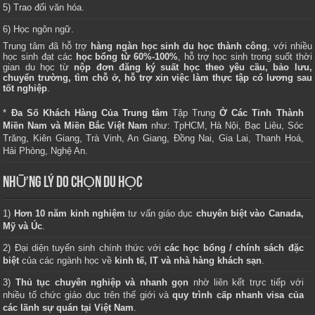
5) Trao đổi văn hóa.
6) Học ngôn ngữ.
Trung tâm
đã hỗ trợ
hàng ngàn học sinh du học thành công
, với nhiều
học sinh đạt các
học bổng từ 60%-100%
, hỗ trợ học sinh trong suốt thời
gian du học từ
nộp đơn đăng ký suất học theo yêu cầu, bảo lưu,
chuyển trường, tìm chỗ ở, hỗ trợ xin việc làm thực tập có lương sau
tốt nghiệp
.
*
Đa Số Khách Hàng Của Trung tâm
Tập Trung
Ở Các Tỉnh Thành
Miền Nam và Miền Bắc Việt Nam
như: TpHCM, Hà Nội, Bạc Liêu, Sóc
Trăng, Kiên Giang, Trà Vinh, An Giang, Đồng Nai, Gia Lai, Thanh Hoá,
Hải Phòng, Nghệ An.
NHỮNG LÝ DO CHỌN DU HỌC
1)
Hơn 10 năm kinh nghiệm
tư vấn giáo dục
chuyên biệt vào Canada,
Mỹ và Úc
.
2) Đại diện tuyển sinh chính thức với
các học bổng / chính sách đặc
biệt
của các ngành học về
kinh tế, IT và nhà hàng khách sạn
.
3)
Thủ tục chuyên nghiệp và nhanh gọn
nhờ liên kết trực tiếp với
nhiều tổ chức giáo dục trên thế giới và
quy trình cấp nhanh visa của
các lãnh sự quán tại Việt Nam
.