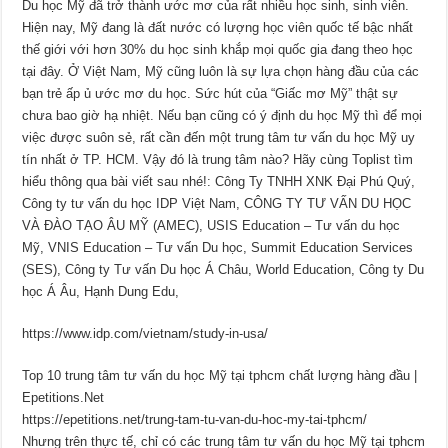
Du học Mỹ đã trở thành ước mơ của rất nhiều học sinh, sinh viên.
Hiện nay, Mỹ đang là đất nước có lượng học viên quốc tế bậc nhất
thế giới với hơn 30% du học sinh khắp mọi quốc gia đang theo học
tại đây. Ở Việt Nam, Mỹ cũng luôn là sự lựa chọn hàng đầu của các
bạn trẻ ấp ủ ước mơ du học. Sức hút của “Giấc mơ Mỹ” thật sự
chưa bao giờ hạ nhiệt. Nếu bạn cũng có ý định du học Mỹ thì để mọi
việc được suôn sẻ, rất cần đến một trung tâm tư vấn du học Mỹ uy
tín nhất ở TP. HCM. Vậy đó là trung tâm nào? Hãy cùng Toplist tìm
hiểu thông qua bài viết sau nhé!: Công Ty TNHH XNK Đại Phú Quý,
Công ty tư vấn du học IDP Việt Nam, CÔNG TY TƯ VẤN DU HỌC
VÀ ĐÀO TẠO ÂU MỸ (AMEC), USIS Education – Tư vấn du học
Mỹ, VNIS Education – Tư vấn Du học, Summit Education Services
(SES), Công ty Tư vấn Du học Á Châu, World Education, Công ty Du
học Á Âu, Hạnh Dung Edu,
https://www.idp.com/vietnam/study-in-usa/
Top 10 trung tâm tư vấn du học Mỹ tại tphcm chất lượng hàng đầu |
Epetitions.Net
https://epetitions.net/trung-tam-tu-van-du-hoc-my-tai-tphcm/
Nhưng trên thực tế, chỉ có các trung tâm tư vấn du học Mỹ tại tphcm