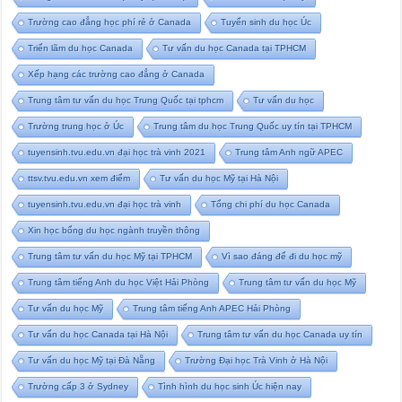
Trường cao đẳng học phí rẻ ở Canada
Tuyển sinh du học Úc
Triển lãm du học Canada
Tư vấn du học Canada tại TPHCM
Xếp hạng các trường cao đẳng ở Canada
Trung tâm tư vấn du học Trung Quốc tại tphcm
Tư vấn du học
Trường trung học ở Úc
Trung tâm du học Trung Quốc uy tín tại TPHCM
tuyensinh.tvu.edu.vn đại học trà vinh 2021
Trung tâm Anh ngữ APEC
ttsv.tvu.edu.vn xem điểm
Tư vấn du học Mỹ tại Hà Nội
tuyensinh.tvu.edu.vn đại học trà vinh
Tổng chi phí du học Canada
Xin học bổng du học ngành truyền thông
Trung tâm tư vấn du học Mỹ tại TPHCM
Vì sao đáng để đi du học mỹ
Trung tâm tiếng Anh du học Việt Hải Phòng
Trung tâm tư vấn du học Mỹ
Tư vấn du học Mỹ
Trung tâm tiếng Anh APEC Hải Phòng
Tư vấn du học Canada tại Hà Nội
Trung tâm tư vấn du học Canada uy tín
Tư vấn du học Mỹ tại Đà Nẵng
Trường Đại học Trà Vinh ở Hà Nội
Trường cấp 3 ở Sydney
Tình hình du học sinh Úc hiện nay