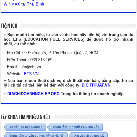
WINMAX tại Thái Bình
Tiện Ích
+ Bạn muốn tìm hiểu, tư vấn về du học hãy liên hệ với trung tâm du
học EFS (EDUCATION FULL SERVICES) để được hỗ trợ nhanh
nhất, cụ thể nhất:
– Địa Chỉ: 09 Đường 75, P Tân Phong, Quận 7, HCM
– Điện Thoại: 0939 816 169
– Email:
info@efs.vn
– Website:
EFS.VN
+ Nếu bạn muốn thuê dịch vụ dịch thuật văn bản, bằng cấp, hồ sơ
lý lịch thì có thể liên hệ đến với công ty
IDICHTHUAT.VN
+
DIACHIDOANHNGHIEP.ORG
Trang tra thông tin doanh nghiệp
Từ Khóa Tìm Nhiều Nhất
Tư vấn du học Canada
Trung tâm Anh ngữ PEC lựa đào
Trung tâm tư vấn du học Mỹ tại Hà Nội
Xin visa đi du học Mỹ