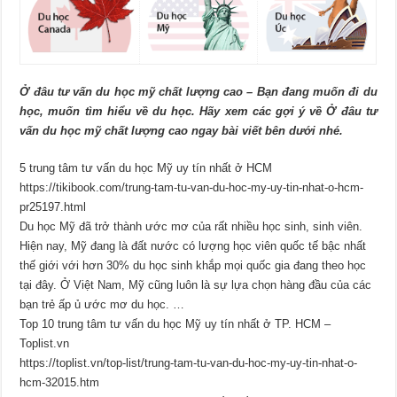
Ở đâu tư vấn du học mỹ chất lượng cao – Bạn đang muốn đi du
học, muốn tìm hiểu về du học. Hãy xem các gợi ý về Ở đâu tư
vấn du học mỹ chất lượng cao ngay bài viết bên dưới nhé.
5 trung tâm tư vấn du học Mỹ uy tín nhất ở HCM
https://tikibook.com/trung-tam-tu-van-du-hoc-my-uy-tin-nhat-o-hcm-
pr25197.html
Du học Mỹ đã trở thành ước mơ của rất nhiều học sinh, sinh viên.
Hiện nay, Mỹ đang là đất nước có lượng học viên quốc tế bậc nhất
thế giới với hơn 30% du học sinh khắp mọi quốc gia đang theo học
tại đây. Ở Việt Nam, Mỹ cũng luôn là sự lựa chọn hàng đầu của các
bạn trẻ ấp ủ ước mơ du học. …
Top 10 trung tâm tư vấn du học Mỹ uy tín nhất ở TP. HCM –
Toplist.vn
https://toplist.vn/top-list/trung-tam-tu-van-du-hoc-my-uy-tin-nhat-o-
hcm-32015.htm