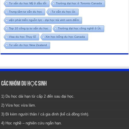
Tư vấn du học Mỹ ở đầu tốt
Trường đại học ở Toronto Canada
Trung tâm tư vấn du học
Tư vấn du học Úc
viện phát triển nguồn lực - đại học trà vinh xem điểm
Top 10 công ty tư vấn du học
Trường đại học công nghệ ở Úc
Visa du học Thụy Sĩ
Xin học bổng du học Canada
Tư vấn du học New Zealand
CÁC NHÓM DU HỌC SINH
1) Du học dài hạn từ cấp 2 đến sau đại học.
2) Vừa học vừa làm.
3) Đi kèm người thân / cả gia đình (kể cả đồng tính).
4) Học nghề – nghiên cứu ngắn hạn.