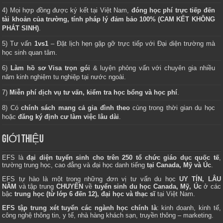
4) Mọi hợp đồng được ký kết tại Việt Nam,
đóng học phí trực tiếp đến
tài khoản của trường, tính pháp lý đảm bảo 100% (CAM KẾT KHÔNG
PHÁT SINH)
.
5) Tư vấn
1vs1
– Đặt lịch hẹn gặp gỡ trực tiếp với Đại diện trường mà
học sinh quan tâm.
6)
Làm hồ sơ Visa trọn gói
& luyện phỏng vấn với chuyên gia nhiều
năm kinh nghiệm tu nghiệp tại nước ngoài.
7)
Miễn phí dịch vụ tư vấn, kiểm tra học bổng và học phí
.
8) Có
chính sách mang cả gia đình theo
cùng trong thời gian du học
hoặc
đăng ký định cư làm việc lâu dài
.
GIỚI THIỆU
EFS là
đại diện tuyển sinh cho trên 250 tổ chức giáo dục quốc tế
,
trường trung học, cao đẳng và đại học danh tiếng
tại Canada, Mỹ và Úc
.
EFS tự hào là một trong những đơn vị tư vấn du học
UY TÍN, LÂU
NĂM
và tập trung
CHUYÊN
về
tuyển sinh du học Canada, Mỹ, Úc
ở các
bậc
trung học (từ lớp 6 đến 12), đại học và thạc sĩ
tại Việt Nam.
EFS tập trung xét tuyển các ngành học chính là
: kinh doanh, kinh tế,
công nghệ thông tin, y tế, nhà hàng khách sạn, truyền thông – marketing.