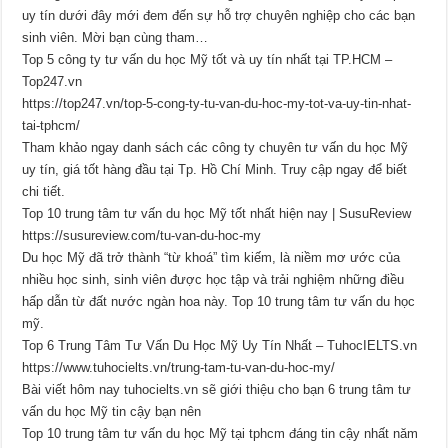
uy tín dưới đây mới đem đến sự hỗ trợ chuyên nghiệp cho các bạn
sinh viên. Mời bạn cùng tham…
Top 5 công ty tư vấn du học Mỹ tốt và uy tín nhất tại TP.HCM –
Top247.vn
https://top247.vn/top-5-cong-ty-tu-van-du-hoc-my-tot-va-uy-tin-nhat-
tai-tphcm/
Tham khảo ngay danh sách các công ty chuyên tư vấn du học Mỹ
uy tín, giá tốt hàng đầu tại Tp. Hồ Chí Minh. Truy cập ngay để biết
chi tiết.
Top 10 trung tâm tư vấn du học Mỹ tốt nhất hiện nay | SusuReview
https://susureview.com/tu-van-du-hoc-my
Du học Mỹ đã trở thành “từ khoá” tìm kiếm, là niềm mơ ước của
nhiều học sinh, sinh viên được học tập và trải nghiệm những điều
hấp dẫn từ đất nước ngàn hoa này. Top 10 trung tâm tư vấn du học
mỹ.
Top 6 Trung Tâm Tư Vấn Du Học Mỹ Uy Tín Nhất – TuhocIELTS.vn
https://www.tuhocielts.vn/trung-tam-tu-van-du-hoc-my/
Bài viết hôm nay tuhocielts.vn sẽ giới thiệu cho bạn 6 trung tâm tư
vấn du học Mỹ tin cậy bạn nên
Top 10 trung tâm tư vấn du học Mỹ tại tphcm đáng tin cậy nhất năm