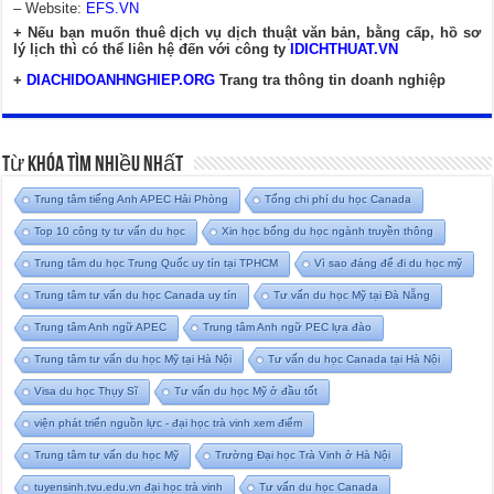
– Website:
EFS.VN
+ Nếu bạn muốn thuê dịch vụ dịch thuật văn bản, bằng cấp, hồ sơ
lý lịch thì có thể liên hệ đến với công ty
IDICHTHUAT.VN
+
DIACHIDOANHNGHIEP.ORG
Trang tra thông tin doanh nghiệp
Từ Khóa Tìm Nhiều Nhất
Trung tâm tiếng Anh APEC Hải Phòng
Tổng chi phí du học Canada
Top 10 công ty tư vấn du học
Xin học bổng du học ngành truyền thông
Trung tâm du học Trung Quốc uy tín tại TPHCM
Vì sao đáng để đi du học mỹ
Trung tâm tư vấn du học Canada uy tín
Tư vấn du học Mỹ tại Đà Nẵng
Trung tâm Anh ngữ APEC
Trung tâm Anh ngữ PEC lựa đào
Trung tâm tư vấn du học Mỹ tại Hà Nội
Tư vấn du học Canada tại Hà Nội
Visa du học Thụy Sĩ
Tư vấn du học Mỹ ở đầu tốt
viện phát triển nguồn lực - đại học trà vinh xem điểm
Trung tâm tư vấn du học Mỹ
Trường Đại học Trà Vinh ở Hà Nội
tuyensinh.tvu.edu.vn đại học trà vinh
Tư vấn du học Canada