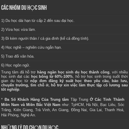
CÁC NHÓM DU HỌC SINH
1) Du học dài hạn từ cấp 2 đến sau đại học.
2) Vừa học vừa làm.
3) Đi kèm người thân / cả gia đình (kể cả đồng tính).
4) Học nghề – nghiên cứu ngắn hạn.
5) Trao đổi văn hóa.
6) Học ngôn ngữ.
Trung tâm
đã hỗ trợ
hàng ngàn học sinh du học thành công
, với nhiều
học sinh đạt các
học bổng từ 60%-100%
, hỗ trợ học sinh trong suốt thời
gian du học từ
nộp đơn đăng ký suất học theo yêu cầu, bảo lưu,
chuyển trường, tìm chỗ ở, hỗ trợ xin việc làm thực tập có lương sau
tốt nghiệp
.
*
Đa Số Khách Hàng Của Trung tâm
Tập Trung
Ở Các Tỉnh Thành
Miền Nam và Miền Bắc Việt Nam
như: TpHCM, Hà Nội, Bạc Liêu, Sóc
Trăng, Kiên Giang, Trà Vinh, An Giang, Đồng Nai, Gia Lai, Thanh Hoá,
Hải Phòng, Nghệ An.
NHỮNG LÝ DO CHỌN DU HỌC