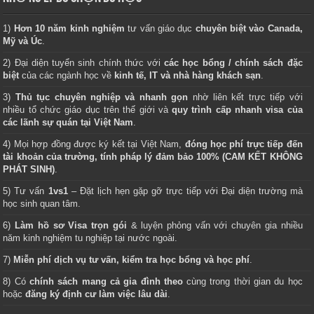
1)
Hơn 10 năm kinh nghiệm
tư vấn giáo dục
chuyên biệt vào Canada,
Mỹ và Úc
.
2) Đại diện tuyển sinh chính thức với
các học bổng / chính sách đặc
biệt
của các ngành học về
kinh tế, IT và nhà hàng khách sạn
.
3)
Thủ tục chuyên nghiệp và nhanh gọn
nhờ liên kết trực tiếp với
nhiều tổ chức giáo dục trên thế giới và
quy trình cấp nhanh visa của
các lãnh sự quán tại Việt Nam
.
4) Mọi hợp đồng được ký kết tại Việt Nam,
đóng học phí trực tiếp đến
tài khoản của trường, tính pháp lý đảm bảo 100% (CAM KẾT KHÔNG
PHÁT SINH)
.
5) Tư vấn
1vs1
– Đặt lịch hẹn gặp gỡ trực tiếp với Đại diện trường mà
học sinh quan tâm.
6)
Làm hồ sơ Visa trọn gói
& luyện phỏng vấn với chuyên gia nhiều
năm kinh nghiệm tu nghiệp tại nước ngoài.
7)
Miễn phí dịch vụ tư vấn, kiểm tra học bổng và học phí
.
8) Có
chính sách mang cả gia đình theo
cùng trong thời gian du học
hoặc
đăng ký định cư làm việc lâu dài
.