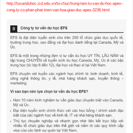
http://tuvanduhoc.icd.edu.vn/to-chuc/trung-tam-tu-van-du-hoc-apex–
cong-ty-co-phan-phat-trien-van-hoa-giao-duc-apex-3236.html