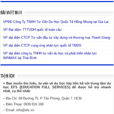
Bài Viết Mới
VPĐD Công Ty TNHH Tư Vấn Du Học Quốc Tế Hồng Nhung tại Gia Lai
VP Đại diện- TTTVDH quốc tế toàn cầu
VP đại diện CTCP Tư vấn đầu tư xây dựng và thương mại Thanh Giang
VP đại diện CTCP cung ứng nhân lực quốc tế TMDS
VP đại diện công ty TNHH tư vấn du học và phát triển nhân lực
WINMAX tại Thái Bình
Tiện Ích
+ Bạn muốn tìm hiểu, tư vấn về du học hãy liên hệ với trung tâm du
học EFS (EDUCATION FULL SERVICES) để được hỗ trợ nhanh
nhất, cụ thể nhất:
– Địa Chỉ: 09 Đường 75, P Tân Phong, Quận 7, HCM
– Điện Thoại: 0939 816 169
– Email:
info@efs.vn