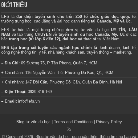
GIỚI THIỆU
EFS là
đại diện tuyển sinh cho trên 250 tổ chức giáo dục quốc tế
,
trường trung học, cao đẳng và đại học danh tiếng
tại Canada, Mỹ và Úc
.
EFS tự hào là một trong những đơn vị tư vấn du học
UY TÍN, LÂU
NĂM
và tập trung
CHUYÊN
về
tuyển sinh du học Canada, Mỹ, Úc
ở các
bậc
trung học (từ lớp 6 đến 12), đại học và thạc sĩ
tại Việt Nam.
EFS tập trung xét tuyển các ngành học chính là
: kinh doanh, kinh tế,
công nghệ thông tin, y tế, nhà hàng khách sạn, truyền thông – marketing.
– Địa Chỉ:
09 Đường 75, P Tân Phong, Quận 7, HCM
+ Chi nhánh: 116 Nguyễn Văn Thủ, Phường Đa Kao, Q1, HCM
+ Chi nhánh: 147 Đội Cấn, Phường Đội Cấn, Quận Ba Đình, Hà Nội
– Điện Thoại:
0939 816 169
– Email:
info@efs.vn
Blog tư vấn du học
|
Terms and Conditions
|
Privacy Policy
© Copyright 2026, Blog tư vấn du học, cung cấp thêm thông tin cho bạn và