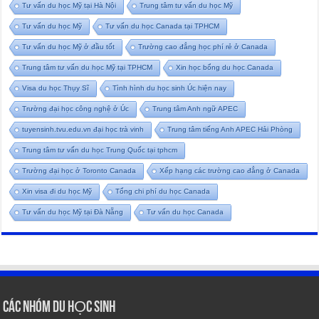
Tư vấn du học Mỹ tại Hà Nội
Trung tâm tư vấn du học Mỹ
Tư vấn du học Mỹ
Tư vấn du học Canada tại TPHCM
Tư vấn du học Mỹ ở đầu tốt
Trường cao đẳng học phí rẻ ở Canada
Trung tâm tư vấn du học Mỹ tại TPHCM
Xin học bổng du học Canada
Visa du học Thụy Sĩ
Tình hình du học sinh Úc hiện nay
Trường đại học công nghệ ở Úc
Trung tâm Anh ngữ APEC
tuyensinh.tvu.edu.vn đại học trà vinh
Trung tâm tiếng Anh APEC Hải Phòng
Trung tâm tư vấn du học Trung Quốc tại tphcm
Trường đại học ở Toronto Canada
Xếp hạng các trường cao đẳng ở Canada
Xin visa đi du học Mỹ
Tổng chi phí du học Canada
Tư vấn du học Mỹ tại Đà Nẵng
Tư vấn du học Canada
CÁC NHÓM DU HỌC SINH