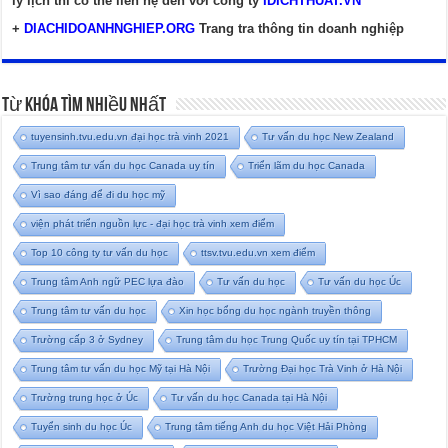
lý lịch thì có thể liên hệ đến với công ty
IDICHTHUAT.VN
+
DIACHIDOANHNGHIEP.ORG
Trang tra thông tin doanh nghiệp
Từ Khóa Tìm Nhiều Nhất
tuyensinh.tvu.edu.vn đại học trà vinh 2021
Tư vấn du học New Zealand
Trung tâm tư vấn du học Canada uy tín
Triển lãm du học Canada
Vì sao đáng để đi du học mỹ
viện phát triển nguồn lực - đại học trà vinh xem điểm
Top 10 công ty tư vấn du học
ttsv.tvu.edu.vn xem điểm
Trung tâm Anh ngữ PEC lựa đào
Tư vấn du học
Tư vấn du học Úc
Trung tâm tư vấn du học
Xin học bổng du học ngành truyền thông
Trường cấp 3 ở Sydney
Trung tâm du học Trung Quốc uy tín tại TPHCM
Trung tâm tư vấn du học Mỹ tại Hà Nội
Trường Đại học Trà Vinh ở Hà Nội
Trường trung học ở Úc
Tư vấn du học Canada tại Hà Nội
Tuyển sinh du học Úc
Trung tâm tiếng Anh du học Việt Hải Phòng