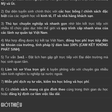
Mỹ và Úc
.
2) Đại diện tuyển sinh chính thức với
các học bổng / chính sách đặc
biệt
của các ngành học về
kinh tế, IT và nhà hàng khách sạn
.
3)
Thủ tục chuyên nghiệp và nhanh gọn
nhờ liên kết trực tiếp với
nhiều tổ chức giáo dục trên thế giới và
quy trình cấp nhanh visa của
các lãnh sự quán tại Việt Nam
.
4) Mọi hợp đồng được ký kết tại Việt Nam,
đóng học phí trực tiếp đến
tài khoản của trường, tính pháp lý đảm bảo 100% (CAM KẾT KHÔNG
PHÁT SINH)
.
5) Tư vấn
1vs1
– Đặt lịch hẹn gặp gỡ trực tiếp với Đại diện trường mà
học sinh quan tâm.
6)
Làm hồ sơ Visa trọn gói
& luyện phỏng vấn với chuyên gia nhiều
năm kinh nghiệm tu nghiệp tại nước ngoài.
7)
Miễn phí dịch vụ tư vấn, kiểm tra học bổng và học phí
.
8) Có
chính sách mang cả gia đình theo
cùng trong thời gian du học
hoặc
đăng ký định cư làm việc lâu dài
.
GIỚI THIỆU