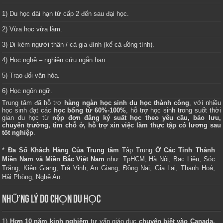
1) Du học dài hạn từ cấp 2 đến sau đại học.
2) Vừa học vừa làm.
3) Đi kèm người thân / cả gia đình (kể cả đồng tính).
4) Học nghề – nghiên cứu ngắn hạn.
5) Trao đổi văn hóa.
6) Học ngôn ngữ.
Trung tâm
đã hỗ trợ
hàng ngàn học sinh du học thành công
, với nhiều
học sinh đạt các
học bổng từ 60%-100%
, hỗ trợ học sinh trong suốt thời
gian du học từ
nộp đơn đăng ký suất học theo yêu cầu, bảo lưu,
chuyển trường, tìm chỗ ở, hỗ trợ xin việc làm thực tập có lương sau
tốt nghiệp
.
*
Đa Số Khách Hàng Của Trung tâm
Tập Trung
Ở Các Tỉnh Thành
Miền Nam và Miền Bắc Việt Nam
như: TpHCM, Hà Nội, Bạc Liêu, Sóc
Trăng, Kiên Giang, Trà Vinh, An Giang, Đồng Nai, Gia Lai, Thanh Hoá,
Hải Phòng, Nghệ An.
NHỮNG LÝ DO CHỌN DU HỌC
1)
Hơn 10 năm kinh nghiệm
tư vấn giáo dục
chuyên biệt vào Canada,