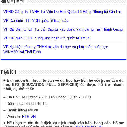
Bài Viết Mới
VPĐD Công Ty TNHH Tư Vấn Du Học Quốc Tế Hồng Nhung tại Gia Lai
VP Đại diện- TTTVDH quốc tế toàn cầu
VP đại diện CTCP Tư vấn đầu tư xây dựng và thương mại Thanh Giang
VP đại diện CTCP cung ứng nhân lực quốc tế TMDS
VP đại diện công ty TNHH tư vấn du học và phát triển nhân lực
WINMAX tại Thái Bình
Tiện Ích
+ Bạn muốn tìm hiểu, tư vấn về du học hãy liên hệ với trung tâm du
học EFS (EDUCATION FULL SERVICES) để được hỗ trợ nhanh
nhất, cụ thể nhất:
– Địa Chỉ: 09 Đường 75, P Tân Phong, Quận 7, HCM
– Điện Thoại: 0939 816 169
– Email:
info@efs.vn
– Website:
EFS.VN
+ Nếu bạn muốn thuê dịch vụ dịch thuật văn bản, bằng cấp, hồ sơ