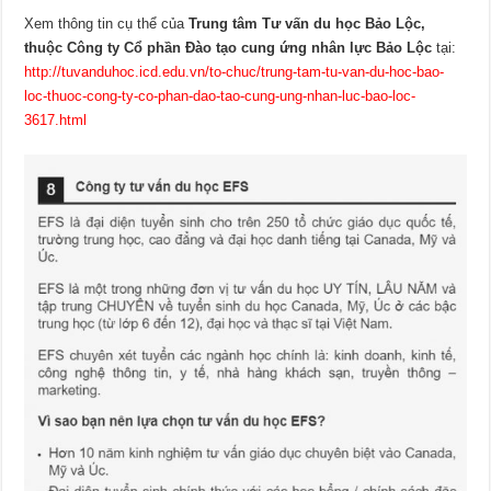
Xem thông tin cụ thể của
Trung tâm Tư vấn du học Bảo Lộc,
thuộc Công ty Cổ phần Đào tạo cung ứng nhân lực Bảo Lộc
tại:
http://tuvanduhoc.icd.edu.vn/to-chuc/trung-tam-tu-van-du-hoc-bao-
loc-thuoc-cong-ty-co-phan-dao-tao-cung-ung-nhan-luc-bao-loc-
3617.html