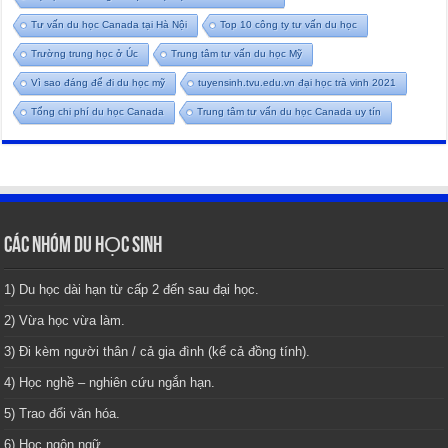
Tư vấn du học Canada tại Hà Nội
Top 10 công ty tư vấn du học
Trường trung học ở Úc
Trung tâm tư vấn du học Mỹ
Vì sao đáng để đi du học mỹ
tuyensinh.tvu.edu.vn đại học trà vinh 2021
Tổng chi phí du học Canada
Trung tâm tư vấn du học Canada uy tín
CÁC NHÓM DU HỌC SINH
1) Du học dài hạn từ cấp 2 đến sau đại học.
2) Vừa học vừa làm.
3) Đi kèm người thân / cả gia đình (kể cả đồng tính).
4) Học nghề – nghiên cứu ngắn hạn.
5) Trao đổi văn hóa.
6) Học ngôn ngữ.