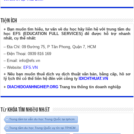
Tiện Ích
+ Bạn muốn tìm hiểu, tư vấn về du học hãy liên hệ với trung tâm du
học EFS (EDUCATION FULL SERVICES) để được hỗ trợ nhanh
nhất, cụ thể nhất:
– Địa Chỉ: 09 Đường 75, P Tân Phong, Quận 7, HCM
– Điện Thoại: 0939 816 169
– Email:
info@efs.vn
– Website:
EFS.VN
+ Nếu bạn muốn thuê dịch vụ dịch thuật văn bản, bằng cấp, hồ sơ
lý lịch thì có thể liên hệ đến với công ty
IDICHTHUAT.VN
+
DIACHIDOANHNGHIEP.ORG
Trang tra thông tin doanh nghiệp
Từ Khóa Tìm Nhiều Nhất
Trung tâm tư vấn du học Trung Quốc tại tphcm
Trung tâm du học Trung Quốc uy tín tại TPHCM