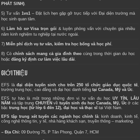
PHÁT SINH)
.
5) Tư vấn
1vs1
– Đặt lịch hẹn gặp gỡ trực tiếp với Đại diện trường mà
học sinh quan tâm.
6)
Làm hồ sơ Visa trọn gói
& luyện phỏng vấn với chuyên gia nhiều
năm kinh nghiệm tu nghiệp tại nước ngoài.
7)
Miễn phí dịch vụ tư vấn, kiểm tra học bổng và học phí
.
8) Có
chính sách mang cả gia đình theo
cùng trong thời gian du học
hoặc
đăng ký định cư làm việc lâu dài
.
GIỚI THIỆU
EFS là
đại diện tuyển sinh cho trên 250 tổ chức giáo dục quốc tế
,
trường trung học, cao đẳng và đại học danh tiếng
tại Canada, Mỹ và Úc
.
EFS tự hào là một trong những đơn vị tư vấn du học
UY TÍN, LÂU
NĂM
và tập trung
CHUYÊN
về
tuyển sinh du học Canada, Mỹ, Úc
ở các
bậc
trung học (từ lớp 6 đến 12), đại học và thạc sĩ
tại Việt Nam.
EFS tập trung xét tuyển các ngành học chính là
: kinh doanh, kinh tế,
công nghệ thông tin, y tế, nhà hàng khách sạn, truyền thông – marketing.
– Địa Chỉ:
09 Đường 75, P Tân Phong, Quận 7, HCM