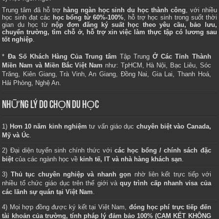
Trung tâm
đã hỗ trợ
hàng ngàn học sinh du học thành công
, với nhiều
học sinh đạt các
học bổng từ 60%-100%
, hỗ trợ học sinh trong suốt thời
gian du học từ
nộp đơn đăng ký suất học theo yêu cầu, bảo lưu,
chuyển trường, tìm chỗ ở, hỗ trợ xin việc làm thực tập có lương sau
tốt nghiệp
.
*
Đa Số Khách Hàng Của Trung tâm
Tập Trung
Ở Các Tỉnh Thành
Miền Nam và Miền Bắc Việt Nam
như: TpHCM, Hà Nội, Bạc Liêu, Sóc
Trăng, Kiên Giang, Trà Vinh, An Giang, Đồng Nai, Gia Lai, Thanh Hoá,
Hải Phòng, Nghệ An.
NHỮNG LÝ DO CHỌN DU HỌC
1)
Hơn 10 năm kinh nghiệm
tư vấn giáo dục
chuyên biệt vào Canada,
Mỹ và Úc
.
2) Đại diện tuyển sinh chính thức với
các học bổng / chính sách đặc
biệt
của các ngành học về
kinh tế, IT và nhà hàng khách sạn
.
3)
Thủ tục chuyên nghiệp và nhanh gọn
nhờ liên kết trực tiếp với
nhiều tổ chức giáo dục trên thế giới và
quy trình cấp nhanh visa của
các lãnh sự quán tại Việt Nam
.
4) Mọi hợp đồng được ký kết tại Việt Nam,
đóng học phí trực tiếp đến
tài khoản của trường, tính pháp lý đảm bảo 100% (CAM KẾT KHÔNG