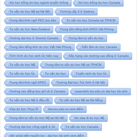
Xin học bổng du học ngành truyền thông
Xin học bổng du học Canada
Tư vấn du học Mỹ tại Hà Nội
Trường cấp 3 ở Sydney
Trung tâm Anh ngữ PEC lựa đào
Tư vấn du học Canada tại TPHCM
Tư vấn du học New Zealand
Trung tâm tiếng Anh APEC Hải Phòng
Trường đại học ở Toronto Canada
Trung tâm tư vấn du học
Trung tâm tiếng Anh du học Việt Hải Phòng
Triển lãm du học Canada
Tình hình du học sinh Úc hiện nay
Xếp hạng các trường cao đẳng ở Canada
Tư vấn du học Mỹ
Trung tâm tư vấn du học Mỹ tại TPHCM
Tư vấn du học Úc
Tư vấn du học
Tuyển sinh du học Úc
Trung tâm Anh ngữ APEC
Trường Đại học Trà Vinh ở Hà Nội
Trường cao đẳng học phí rẻ ở Canada
tuyensinh.tvu.edu.vn đại học trà vinh
Tư vấn du học Mỹ ở đầu tốt
Tư vấn du học Mỹ tại Đà Nẵng
Visa du học Thụy Sĩ
ttsv.tvu.edu.vn xem điểm
Trung tâm tư vấn du học Mỹ tại Hà Nội
Xin visa đi du học Mỹ
Trường đại học công nghệ ở Úc
Tư vấn du học Canada
viện phát triển nguồn lực - đại học trà vinh xem điểm