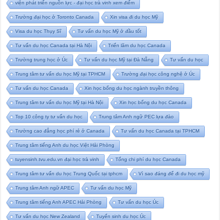
viện phát triển nguồn lực - đại học trà vinh xem điểm
Trường đại học ở Toronto Canada
Xin visa đi du học Mỹ
Visa du học Thụy Sĩ
Tư vấn du học Mỹ ở đầu tốt
Tư vấn du học Canada tại Hà Nội
Triển lãm du học Canada
Trường trung học ở Úc
Tư vấn du học Mỹ tại Đà Nẵng
Tư vấn du học
Trung tâm tư vấn du học Mỹ tại TPHCM
Trường đại học công nghệ ở Úc
Tư vấn du học Canada
Xin học bổng du học ngành truyền thông
Trung tâm tư vấn du học Mỹ tại Hà Nội
Xin học bổng du học Canada
Top 10 công ty tư vấn du học
Trung tâm Anh ngữ PEC lựa đào
Trường cao đẳng học phí rẻ ở Canada
Tư vấn du học Canada tại TPHCM
Trung tâm tiếng Anh du học Việt Hải Phòng
tuyensinh.tvu.edu.vn đại học trà vinh
Tổng chi phí du học Canada
Trung tâm tư vấn du học Trung Quốc tại tphcm
Vì sao đáng để đi du học mỹ
Trung tâm Anh ngữ APEC
Tư vấn du học Mỹ
Trung tâm tiếng Anh APEC Hải Phòng
Tư vấn du học Úc
Tư vấn du học New Zealand
Tuyển sinh du học Úc