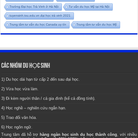
Trường Đại học Trà Vinh ở Hà Nội
Tư vấn du học Mỹ tại Hà Nội
tuyensinh.tvu.edu.vn đại học trà vinh 2021
Trung tâm tư vấn du học Canada uy tín
Trung tâm tư vấn du học Mỹ
CÁC NHÓM DU HỌC SINH
1) Du học dài hạn từ cấp 2 đến sau đại học.
2) Vừa học vừa làm.
3) Đi kèm người thân / cả gia đình (kể cả đồng tính).
4) Học nghề – nghiên cứu ngắn hạn.
5) Trao đổi văn hóa.
6) Học ngôn ngữ.
Trung tâm
đã hỗ trợ
hàng ngàn học sinh du học thành công
, với nhiều