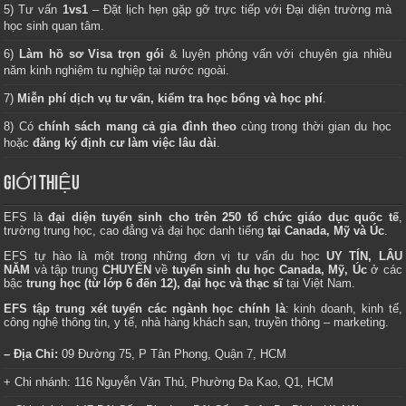
5) Tư vấn
1vs1
– Đặt lịch hẹn gặp gỡ trực tiếp với Đại diện trường mà
học sinh quan tâm.
6)
Làm hồ sơ Visa trọn gói
& luyện phỏng vấn với chuyên gia nhiều
năm kinh nghiệm tu nghiệp tại nước ngoài.
7)
Miễn phí dịch vụ tư vấn, kiểm tra học bổng và học phí
.
8) Có
chính sách mang cả gia đình theo
cùng trong thời gian du học
hoặc
đăng ký định cư làm việc lâu dài
.
GIỚI THIỆU
EFS là
đại diện tuyển sinh cho trên 250 tổ chức giáo dục quốc tế
,
trường trung học, cao đẳng và đại học danh tiếng
tại Canada, Mỹ và Úc
.
EFS tự hào là một trong những đơn vị tư vấn du học
UY TÍN, LÂU
NĂM
và tập trung
CHUYÊN
về
tuyển sinh du học Canada, Mỹ, Úc
ở các
bậc
trung học (từ lớp 6 đến 12), đại học và thạc sĩ
tại Việt Nam.
EFS tập trung xét tuyển các ngành học chính là
: kinh doanh, kinh tế,
công nghệ thông tin, y tế, nhà hàng khách sạn, truyền thông – marketing.
– Địa Chỉ:
09 Đường 75, P Tân Phong, Quận 7, HCM
+ Chi nhánh: 116 Nguyễn Văn Thủ, Phường Đa Kao, Q1, HCM