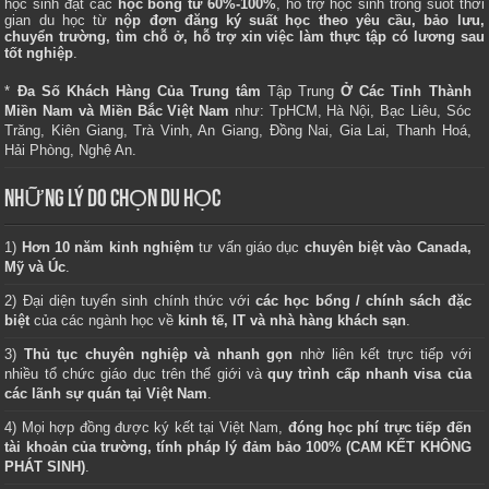
học sinh đạt các
học bổng từ 60%-100%
, hỗ trợ học sinh trong suốt thời
gian du học từ
nộp đơn đăng ký suất học theo yêu cầu, bảo lưu,
chuyển trường, tìm chỗ ở, hỗ trợ xin việc làm thực tập có lương sau
tốt nghiệp
.
*
Đa Số Khách Hàng Của Trung tâm
Tập Trung
Ở Các Tỉnh Thành
Miền Nam và Miền Bắc Việt Nam
như: TpHCM, Hà Nội, Bạc Liêu, Sóc
Trăng, Kiên Giang, Trà Vinh, An Giang, Đồng Nai, Gia Lai, Thanh Hoá,
Hải Phòng, Nghệ An.
NHỮNG LÝ DO CHỌN DU HỌC
1)
Hơn 10 năm kinh nghiệm
tư vấn giáo dục
chuyên biệt vào Canada,
Mỹ và Úc
.
2) Đại diện tuyển sinh chính thức với
các học bổng / chính sách đặc
biệt
của các ngành học về
kinh tế, IT và nhà hàng khách sạn
.
3)
Thủ tục chuyên nghiệp và nhanh gọn
nhờ liên kết trực tiếp với
nhiều tổ chức giáo dục trên thế giới và
quy trình cấp nhanh visa của
các lãnh sự quán tại Việt Nam
.
4) Mọi hợp đồng được ký kết tại Việt Nam,
đóng học phí trực tiếp đến
tài khoản của trường, tính pháp lý đảm bảo 100% (CAM KẾT KHÔNG
PHÁT SINH)
.