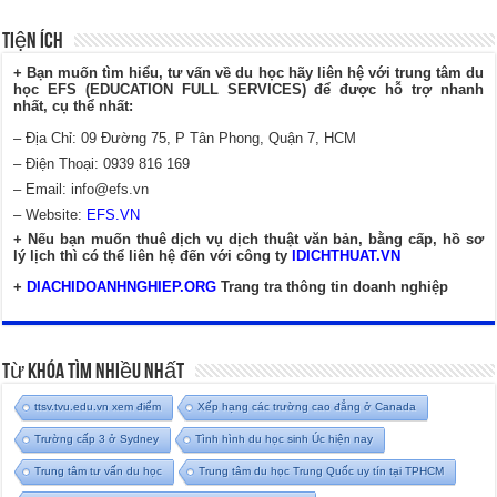
Tiện Ích
+ Bạn muốn tìm hiểu, tư vấn về du học hãy liên hệ với trung tâm du
học EFS (EDUCATION FULL SERVICES) để được hỗ trợ nhanh
nhất, cụ thể nhất:
– Địa Chỉ: 09 Đường 75, P Tân Phong, Quận 7, HCM
– Điện Thoại: 0939 816 169
– Email:
info@efs.vn
– Website:
EFS.VN
+ Nếu bạn muốn thuê dịch vụ dịch thuật văn bản, bằng cấp, hồ sơ
lý lịch thì có thể liên hệ đến với công ty
IDICHTHUAT.VN
+
DIACHIDOANHNGHIEP.ORG
Trang tra thông tin doanh nghiệp
Từ Khóa Tìm Nhiều Nhất
ttsv.tvu.edu.vn xem điểm
Xếp hạng các trường cao đẳng ở Canada
Trường cấp 3 ở Sydney
Tình hình du học sinh Úc hiện nay
Trung tâm tư vấn du học
Trung tâm du học Trung Quốc uy tín tại TPHCM