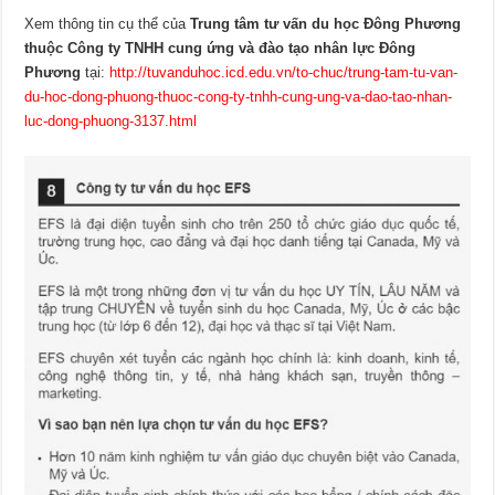
Xem thông tin cụ thể của
Trung tâm tư vấn du học Đông Phương
thuộc Công ty TNHH cung ứng và đào tạo nhân lực Đông
Phương
tại:
http://tuvanduhoc.icd.edu.vn/to-chuc/trung-tam-tu-van-
du-hoc-dong-phuong-thuoc-cong-ty-tnhh-cung-ung-va-dao-tao-nhan-
luc-dong-phuong-3137.html