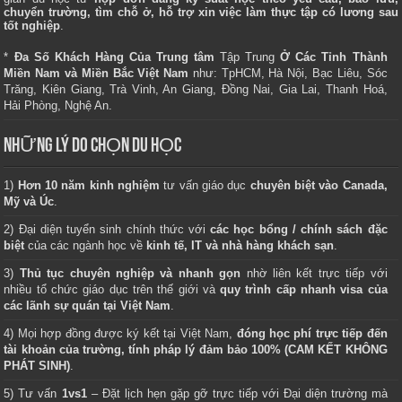
chuyển trường, tìm chỗ ở, hỗ trợ xin việc làm thực tập có lương sau
tốt nghiệp
.
*
Đa Số Khách Hàng Của Trung tâm
Tập Trung
Ở Các Tỉnh Thành
Miền Nam và Miền Bắc Việt Nam
như: TpHCM, Hà Nội, Bạc Liêu, Sóc
Trăng, Kiên Giang, Trà Vinh, An Giang, Đồng Nai, Gia Lai, Thanh Hoá,
Hải Phòng, Nghệ An.
NHỮNG LÝ DO CHỌN DU HỌC
1)
Hơn 10 năm kinh nghiệm
tư vấn giáo dục
chuyên biệt vào Canada,
Mỹ và Úc
.
2) Đại diện tuyển sinh chính thức với
các học bổng / chính sách đặc
biệt
của các ngành học về
kinh tế, IT và nhà hàng khách sạn
.
3)
Thủ tục chuyên nghiệp và nhanh gọn
nhờ liên kết trực tiếp với
nhiều tổ chức giáo dục trên thế giới và
quy trình cấp nhanh visa của
các lãnh sự quán tại Việt Nam
.
4) Mọi hợp đồng được ký kết tại Việt Nam,
đóng học phí trực tiếp đến
tài khoản của trường, tính pháp lý đảm bảo 100% (CAM KẾT KHÔNG
PHÁT SINH)
.
5) Tư vấn
1vs1
– Đặt lịch hẹn gặp gỡ trực tiếp với Đại diện trường mà