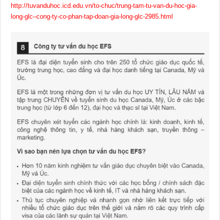
http://tuvanduhoc.icd.edu.vn/to-chuc/trung-tam-tu-van-du-hoc-gia-
long-glc–cong-ty-co-phan-tap-doan-gia-long-glc-2985.html