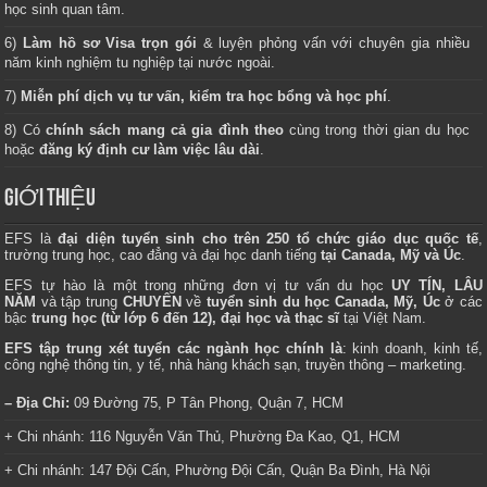
học sinh quan tâm.
6)
Làm hồ sơ Visa trọn gói
& luyện phỏng vấn với chuyên gia nhiều
năm kinh nghiệm tu nghiệp tại nước ngoài.
7)
Miễn phí dịch vụ tư vấn, kiểm tra học bổng và học phí
.
8) Có
chính sách mang cả gia đình theo
cùng trong thời gian du học
hoặc
đăng ký định cư làm việc lâu dài
.
GIỚI THIỆU
EFS là
đại diện tuyển sinh cho trên 250 tổ chức giáo dục quốc tế
,
trường trung học, cao đẳng và đại học danh tiếng
tại Canada, Mỹ và Úc
.
EFS tự hào là một trong những đơn vị tư vấn du học
UY TÍN, LÂU
NĂM
và tập trung
CHUYÊN
về
tuyển sinh du học Canada, Mỹ, Úc
ở các
bậc
trung học (từ lớp 6 đến 12), đại học và thạc sĩ
tại Việt Nam.
EFS tập trung xét tuyển các ngành học chính là
: kinh doanh, kinh tế,
công nghệ thông tin, y tế, nhà hàng khách sạn, truyền thông – marketing.
– Địa Chỉ:
09 Đường 75, P Tân Phong, Quận 7, HCM
+ Chi nhánh: 116 Nguyễn Văn Thủ, Phường Đa Kao, Q1, HCM
+ Chi nhánh: 147 Đội Cấn, Phường Đội Cấn, Quận Ba Đình, Hà Nội