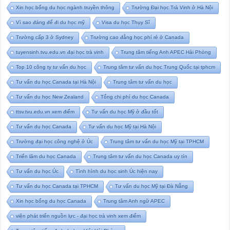
Xin học bổng du học ngành truyền thông
Trường Đại học Trà Vinh ở Hà Nội
Vì sao đáng để đi du học mỹ
Visa du học Thụy Sĩ
Trường cấp 3 ở Sydney
Trường cao đẳng học phí rẻ ở Canada
tuyensinh.tvu.edu.vn đại học trà vinh
Trung tâm tiếng Anh APEC Hải Phòng
Top 10 công ty tư vấn du học
Trung tâm tư vấn du học Trung Quốc tại tphcm
Tư vấn du học Canada tại Hà Nội
Trung tâm tư vấn du học
Tư vấn du học New Zealand
Tổng chi phí du học Canada
ttsv.tvu.edu.vn xem điểm
Tư vấn du học Mỹ ở đầu tốt
Tư vấn du học Canada
Tư vấn du học Mỹ tại Hà Nội
Trường đại học công nghệ ở Úc
Trung tâm tư vấn du học Mỹ tại TPHCM
Triển lãm du học Canada
Trung tâm tư vấn du học Canada uy tín
Tư vấn du học Úc
Tình hình du học sinh Úc hiện nay
Tư vấn du học Canada tại TPHCM
Tư vấn du học Mỹ tại Đà Nẵng
Xin học bổng du học Canada
Trung tâm Anh ngữ APEC
viện phát triển nguồn lực - đại học trà vinh xem điểm