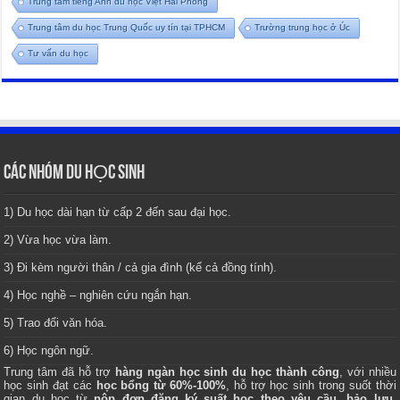
Trung tâm tiếng Anh du học Việt Hải Phòng
Trung tâm du học Trung Quốc uy tín tại TPHCM
Trường trung học ở Úc
Tư vấn du học
CÁC NHÓM DU HỌC SINH
1) Du học dài hạn từ cấp 2 đến sau đại học.
2) Vừa học vừa làm.
3) Đi kèm người thân / cả gia đình (kể cả đồng tính).
4) Học nghề – nghiên cứu ngắn hạn.
5) Trao đổi văn hóa.
6) Học ngôn ngữ.
Trung tâm
đã hỗ trợ
hàng ngàn học sinh du học thành công
, với nhiều
học sinh đạt các
học bổng từ 60%-100%
, hỗ trợ học sinh trong suốt thời
gian du học từ
nộp đơn đăng ký suất học theo yêu cầu, bảo lưu,