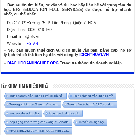
+ Bạn muốn tìm hiểu, tư vấn về du học hãy liên hệ với trung tâm du
học EFS (EDUCATION FULL SERVICES) để được hỗ trợ nhanh
nhất, cụ thể nhất:
– Địa Chỉ: 09 Đường 75, P Tân Phong, Quận 7, HCM
– Điện Thoại: 0939 816 169
– Email:
info@efs.vn
– Website:
EFS.VN
+ Nếu bạn muốn thuê dịch vụ dịch thuật văn bản, bằng cấp, hồ sơ
lý lịch thì có thể liên hệ đến với công ty
IDICHTHUAT.VN
+
DIACHIDOANHNGHIEP.ORG
Trang tra thông tin doanh nghiệp
Từ Khóa Tìm Nhiều Nhất
Trung tâm tư vấn du học Mỹ tại Hà Nội
Trung tâm tư vấn du học Mỹ
Trường đại học ở Toronto Canada
Trung tâm Anh ngữ PEC lựa đào
Xin visa đi du học Mỹ
Tuyển sinh du học Úc
Xếp hạng các trường cao đẳng ở Canada
Tư vấn du học Mỹ
tuyensinh.tvu.edu.vn đại học trà vinh 2021