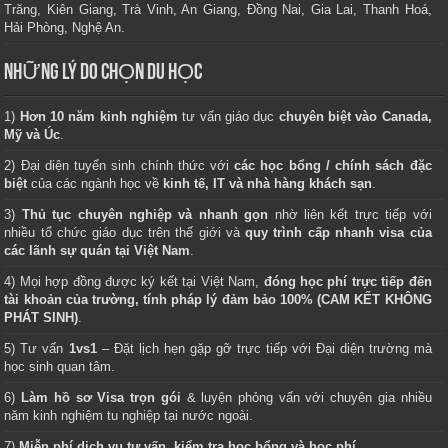
Trăng, Kiên Giang, Trà Vinh, An Giang, Đồng Nai, Gia Lai, Thanh Hoá,
Hải Phòng, Nghệ An.
NHỮNG LÝ DO CHỌN DU HỌC
1)
Hơn 10 năm kinh nghiệm
tư vấn giáo dục
chuyên biệt vào Canada,
Mỹ và Úc
.
2) Đại diện tuyển sinh chính thức với
các học bổng / chính sách đặc
biệt
của các ngành học về
kinh tế, IT và nhà hàng khách sạn
.
3)
Thủ tục chuyên nghiệp và nhanh gọn
nhờ liên kết trực tiếp với
nhiều tổ chức giáo dục trên thế giới và
quy trình cấp nhanh visa của
các lãnh sự quán tại Việt Nam
.
4) Mọi hợp đồng được ký kết tại Việt Nam,
đóng học phí trực tiếp đến
tài khoản của trường, tính pháp lý đảm bảo 100% (CAM KẾT KHÔNG
PHÁT SINH)
.
5) Tư vấn
1vs1
– Đặt lịch hẹn gặp gỡ trực tiếp với Đại diện trường mà
học sinh quan tâm.
6)
Làm hồ sơ Visa trọn gói
& luyện phỏng vấn với chuyên gia nhiều
năm kinh nghiệm tu nghiệp tại nước ngoài.
7)
Miễn phí dịch vụ tư vấn, kiểm tra học bổng và học phí
.