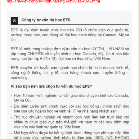
ngu-chi-viet-cong-ty-tnhh-han-ngu-chi-viet-4095.html