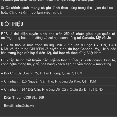
8) Có
chính sách mang cả gia đình theo
cùng trong thời gian du học
hoặc
đăng ký định cư làm việc lâu dài
.
GIỚI THIỆU
EFS là
đại diện tuyển sinh cho trên 250 tổ chức giáo dục quốc tế
,
trường trung học, cao đẳng và đại học danh tiếng
tại Canada, Mỹ và Úc
.
EFS tự hào là một trong những đơn vị tư vấn du học
UY TÍN, LÂU
NĂM
và tập trung
CHUYÊN
về
tuyển sinh du học Canada, Mỹ, Úc
ở các
bậc
trung học (từ lớp 6 đến 12), đại học và thạc sĩ
tại Việt Nam.
EFS tập trung xét tuyển các ngành học chính là
: kinh doanh, kinh tế,
công nghệ thông tin, y tế, nhà hàng khách sạn, truyền thông – marketing.
– Địa Chỉ:
09 Đường 75, P Tân Phong, Quận 7, HCM
+ Chi nhánh: 116 Nguyễn Văn Thủ, Phường Đa Kao, Q1, HCM
+ Chi nhánh: 147 Đội Cấn, Phường Đội Cấn, Quận Ba Đình, Hà Nội
– Điện Thoại:
0939 816 169
– Email:
info@efs.vn