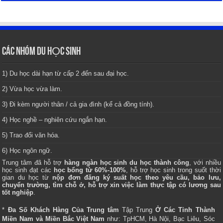
CÁC NHÓM DU HỌC SINH
1) Du học dài hạn từ cấp 2 đến sau đại học.
2) Vừa học vừa làm.
3) Đi kèm người thân / cả gia đình (kể cả đồng tính).
4) Học nghề – nghiên cứu ngắn hạn.
5) Trao đổi văn hóa.
6) Học ngôn ngữ.
Trung tâm
đã hỗ trợ
hàng ngàn học sinh du học thành công
, với nhiều
học sinh đạt các
học bổng từ 60%-100%
, hỗ trợ học sinh trong suốt thời
gian du học từ
nộp đơn đăng ký suất học theo yêu cầu, bảo lưu,
chuyển trường, tìm chỗ ở, hỗ trợ xin việc làm thực tập có lương sau
tốt nghiệp
.
*
Đa Số Khách Hàng Của Trung tâm
Tập Trung
Ở Các Tỉnh Thành
Miền Nam và Miền Bắc Việt Nam
như: TpHCM, Hà Nội, Bạc Liêu, Sóc