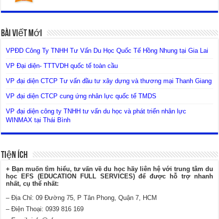
Bài Viết Mới
VPĐD Công Ty TNHH Tư Vấn Du Học Quốc Tế Hồng Nhung tại Gia Lai
VP Đại diện- TTTVDH quốc tế toàn cầu
VP đại diện CTCP Tư vấn đầu tư xây dựng và thương mại Thanh Giang
VP đại diện CTCP cung ứng nhân lực quốc tế TMDS
VP đại diện công ty TNHH tư vấn du học và phát triển nhân lực
WINMAX tại Thái Bình
Tiện Ích
+ Bạn muốn tìm hiểu, tư vấn về du học hãy liên hệ với trung tâm du
học EFS (EDUCATION FULL SERVICES) để được hỗ trợ nhanh
nhất, cụ thể nhất:
– Địa Chỉ: 09 Đường 75, P Tân Phong, Quận 7, HCM
– Điện Thoại: 0939 816 169