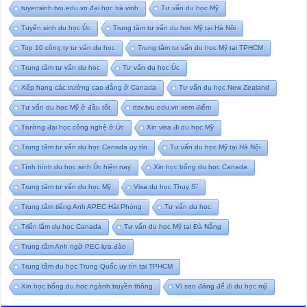
tuyensinh.tvu.edu.vn đại học trà vinh
Tư vấn du học Mỹ
Tuyển sinh du học Úc
Trung tâm tư vấn du học Mỹ tại Hà Nội
Top 10 công ty tư vấn du học
Trung tâm tư vấn du học Mỹ tại TPHCM
Trung tâm tư vấn du học
Tư vấn du học Úc
Xếp hạng các trường cao đẳng ở Canada
Tư vấn du học New Zealand
Tư vấn du học Mỹ ở đầu tốt
ttsv.tvu.edu.vn xem điểm
Trường đại học công nghệ ở Úc
Xin visa đi du học Mỹ
Trung tâm tư vấn du học Canada uy tín
Tư vấn du học Mỹ tại Hà Nội
Tình hình du học sinh Úc hiện nay
Xin học bổng du học Canada
Trung tâm tư vấn du học Mỹ
Visa du học Thụy Sĩ
Trung tâm tiếng Anh APEC Hải Phòng
Tư vấn du học
Triển lãm du học Canada
Tư vấn du học Mỹ tại Đà Nẵng
Trung tâm Anh ngữ PEC lựa đào
Trung tâm du học Trung Quốc uy tín tại TPHCM
Xin học bổng du học ngành truyền thông
Vì sao đáng để đi du học mỹ