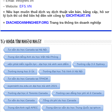
– Email:
info@efs.vn
– Website:
EFS.VN
+ Nếu bạn muốn thuê dịch vụ dịch thuật văn bản, bằng cấp, hồ sơ
lý lịch thì có thể liên hệ đến với công ty
IDICHTHUAT.VN
+
DIACHIDOANHNGHIEP.ORG
Trang tra thông tin doanh nghiệp
Từ Khóa Tìm Nhiều Nhất
Tư vấn du học Canada tại Hà Nội
Trung tâm tiếng Anh du học Việt Hải Phòng
viện phát triển nguồn lực - đại học trà vinh xem điểm
Trường cấp 3 ở Sydney
Trường trung học ở Úc
Trường Đại học Trà Vinh ở Hà Nội
Tư vấn du học Canada tại TPHCM
tuyensinh.tvu.edu.vn đại học trà vinh 2021
Trường đại học ở Toronto Canada
Trường cao đẳng học phí rẻ ở Canada
Tư vấn du học Canada
Tổng chi phí du học Canada
Trung tâm Anh ngữ APEC
Trung tâm tư vấn du học Trung Quốc tại tphcm