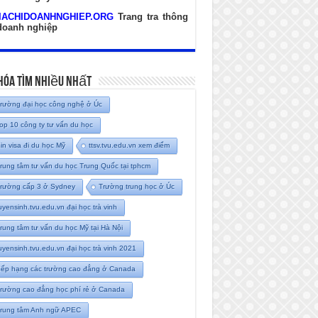
IACHIDOANHNGHIEP.ORG
Trang tra thông
 doanh nghiệp
hóa Tìm Nhiều Nhất
rường đại học công nghệ ở Úc
op 10 công ty tư vấn du học
in visa đi du học Mỹ
ttsv.tvu.edu.vn xem điểm
rung tâm tư vấn du học Trung Quốc tại tphcm
rường cấp 3 ở Sydney
Trường trung học ở Úc
uyensinh.tvu.edu.vn đại học trà vinh
rung tâm tư vấn du học Mỹ tại Hà Nội
uyensinh.tvu.edu.vn đại học trà vinh 2021
ếp hạng các trường cao đẳng ở Canada
rường cao đẳng học phí rẻ ở Canada
rung tâm Anh ngữ APEC