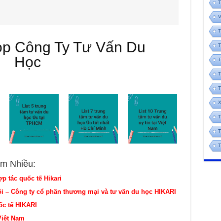
T
V
T
op Công Ty Tư Vấn Du
T
Học
T
T
T
X
T
T
T
m Nhiều:
p tác quốc tế Hikari
i – Công ty cổ phần thương mại và tư vấn du học HIKARI
ốc tế HIKARI
Việt Nam