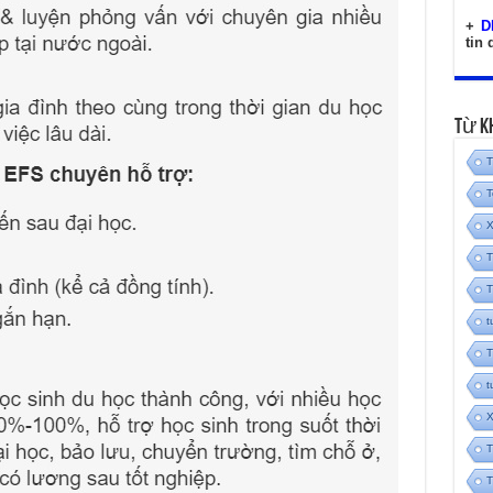
+
D
tin
Từ K
T
T
X
T
T
t
T
t
X
T
T