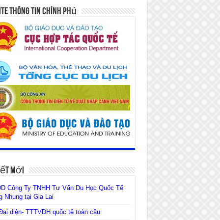
te Thông Tin Chính Phủ
iết Mới
D Công Ty TNHH Tư Vấn Du Học Quốc Tế
 Nhung tại Gia Lai
ại diện- TTTVDH quốc tế toàn cầu