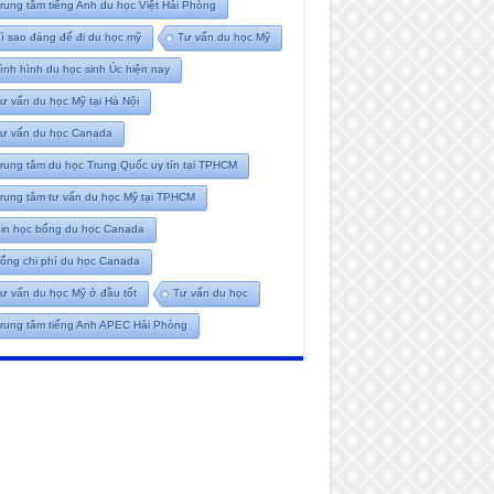
rung tâm tiếng Anh du học Việt Hải Phòng
ì sao đáng để đi du học mỹ
Tư vấn du học Mỹ
ình hình du học sinh Úc hiện nay
ư vấn du học Mỹ tại Hà Nội
ư vấn du học Canada
rung tâm du học Trung Quốc uy tín tại TPHCM
rung tâm tư vấn du học Mỹ tại TPHCM
in học bổng du học Canada
ổng chi phí du học Canada
ư vấn du học Mỹ ở đầu tốt
Tư vấn du học
rung tâm tiếng Anh APEC Hải Phòng