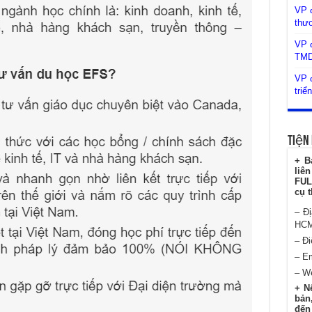
VP 
thư
VP đ
TM
VP đ
triể
Tiện 
+ B
liê
FUL
cụ t
– Đ
HC
– Đi
– E
– W
+ N
bản,
đến