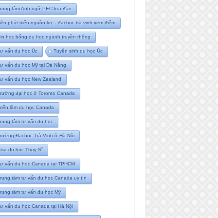
rung tâm Anh ngữ PEC lựa đào
iện phát triển nguồn lực - đại học trà vinh xem điểm
in học bổng du học ngành truyền thông
ư vấn du học Úc
Tuyển sinh du học Úc
ư vấn du học Mỹ tại Đà Nẵng
ư vấn du học New Zealand
rường đại học ở Toronto Canada
riển lãm du học Canada
rung tâm tư vấn du học
rường Đại học Trà Vinh ở Hà Nội
isa du học Thụy Sĩ
ư vấn du học Canada tại TPHCM
rung tâm tư vấn du học Canada uy tín
rung tâm tư vấn du học Mỹ
ư vấn du học Canada tại Hà Nội