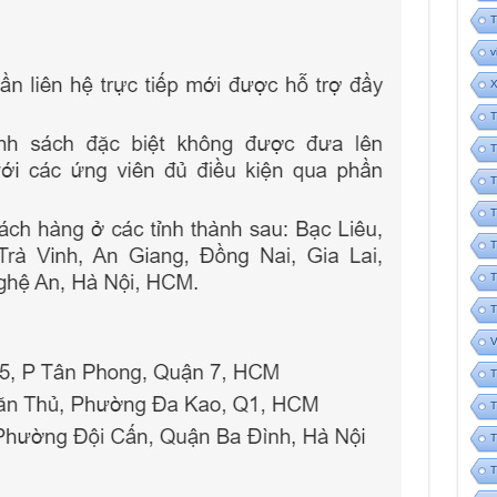
T
v
X
T
T
T
T
T
T
T
V
T
T
T
T