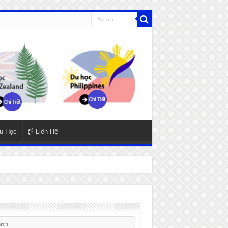
u Học
Liên Hệ