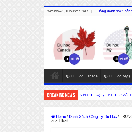
Bảng danh sách công 
SATURDAY , AUGUST 8 2026
Du Học Canada
Du Học Mỹ (
Breaking News
VPĐD Công Ty TNHH Tư Vấn Du
Home
/
Danh Sách Công Ty Du Học
/
TRUNG
dục Hikari