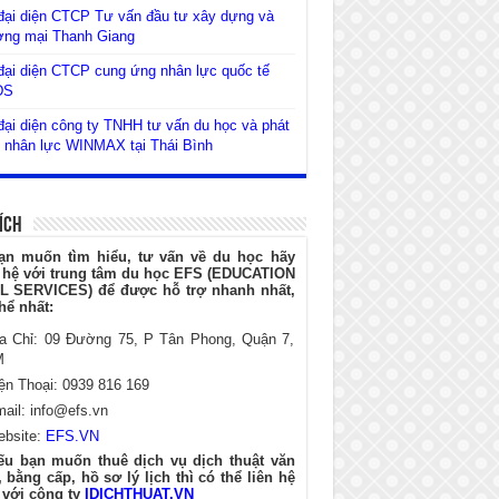
đại diện CTCP Tư vấn đầu tư xây dựng và
ơng mại Thanh Giang
ại diện CTCP cung ứng nhân lực quốc tế
DS
ại diện công ty TNHH tư vấn du học và phát
n nhân lực WINMAX tại Thái Bình
Ích
ạn muốn tìm hiểu, tư vấn về du học hãy
n hệ với trung tâm du học EFS (EDUCATION
L SERVICES) để được hỗ trợ nhanh nhất,
hể nhất:
ịa Chỉ: 09 Đường 75, P Tân Phong, Quận 7,
M
ện Thoại: 0939 816 169
mail:
info@efs.vn
ebsite:
EFS.VN
ếu bạn muốn thuê dịch vụ dịch thuật văn
 bằng cấp, hồ sơ lý lịch thì có thể liên hệ
 với công ty
IDICHTHUAT.VN