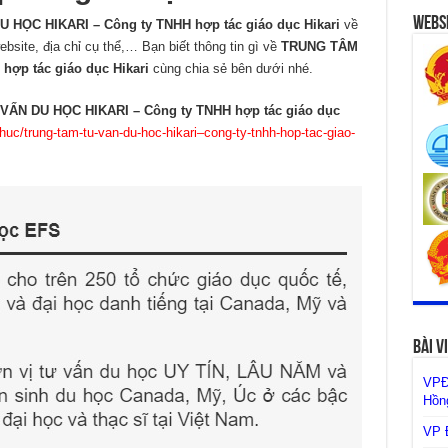
Websi
HỌC HIKARI – Công ty TNHH hợp tác giáo dục Hikari
về
website, địa chỉ cụ thể,… Bạn biết thông tin gì về
TRUNG TÂM
ợp tác giáo dục Hikari
cùng chia sẻ bên dưới nhé.
ẤN DU HỌC HIKARI – Công ty TNHH hợp tác giáo dục
huc/trung-tam-tu-van-du-hoc-hikari–cong-ty-tnhh-hop-tac-giao-
Bài V
VPĐ
Hồng
VP Đ