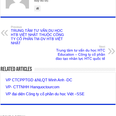
đầy đủ bộ.
Previous
TRUNG TÂM TƯ VẤN DU HỌC
HTB VIỆT NHẬT THUỘC CÔNG
TY CỔ PHẦN TM-DV HTB VIỆT
NHẬT
Next
Trung tâm tư vấn du học HTC
Education – Công ty cổ phần
đào tạo nhân lực HTC quốc tế
Related Articles
VP CTCPPTGD &NLQT Minh Anh -DC
VP- CTTNHH Hanquoctourcom
VP đại diện Công ty cổ phần du học Việt –SSE