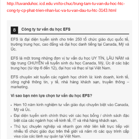
http://tuvanduhoc.icd.edu.vn/to-chuc/trung-tam-tu-van-du-hoc-htc-
cong-ty-cp-phat-trien-nhan-luc-va-tu-van-dau-tu-htc-3143.html