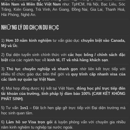
Miền Nam và Miền Bắc Việt Nam
như: TpHCM, Hà Nội, Bạc Liêu, Sóc
Trăng, Kiên Giang, Trà Vinh, An Giang, Đồng Nai, Gia Lai, Thanh Hoá,
Hải Phòng, Nghệ An.
NHỮNG LÝ DO CHỌN DU HỌC
1)
Hơn 10 năm kinh nghiệm
tư vấn giáo dục
chuyên biệt vào Canada,
Mỹ và Úc
.
2) Đại diện tuyển sinh chính thức với
các học bổng / chính sách đặc
biệt
của các ngành học về
kinh tế, IT và nhà hàng khách sạn
.
3)
Thủ tục chuyên nghiệp và nhanh gọn
nhờ liên kết trực tiếp với
nhiều tổ chức giáo dục trên thế giới và
quy trình cấp nhanh visa của
các lãnh sự quán tại Việt Nam
.
4) Mọi hợp đồng được ký kết tại Việt Nam,
đóng học phí trực tiếp đến
tài khoản của trường, tính pháp lý đảm bảo 100% (CAM KẾT KHÔNG
PHÁT SINH)
.
5) Tư vấn
1vs1
– Đặt lịch hẹn gặp gỡ trực tiếp với Đại diện trường mà
học sinh quan tâm.
6)
Làm hồ sơ Visa trọn gói
& luyện phỏng vấn với chuyên gia nhiều
năm kinh nghiệm tu nghiệp tại nước ngoài.