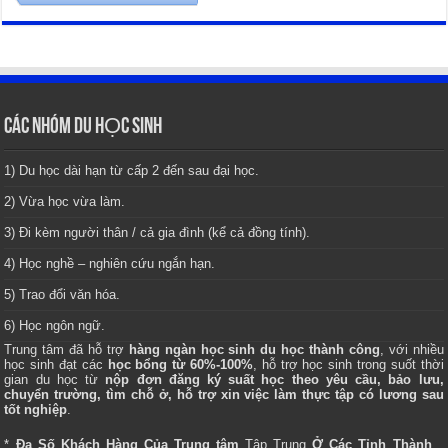
CÁC NHÓM DU HỌC SINH
1) Du học dài hạn từ cấp 2 đến sau đại học.
2) Vừa học vừa làm.
3) Đi kèm người thân / cả gia đình (kể cả đồng tính).
4) Học nghề – nghiên cứu ngắn hạn.
5) Trao đổi văn hóa.
6) Học ngôn ngữ.
Trung tâm
đã hỗ trợ
hàng ngàn học sinh du học thành công
, với nhiều
học sinh đạt các
học bổng từ 60%-100%
, hỗ trợ học sinh trong suốt thời
gian du học từ
nộp đơn đăng ký suất học theo yêu cầu, bảo lưu,
chuyển trường, tìm chỗ ở, hỗ trợ xin việc làm thực tập có lương sau
tốt nghiệp
.
*
Đa Số Khách Hàng Của Trung tâm
Tập Trung
Ở Các Tỉnh Thành