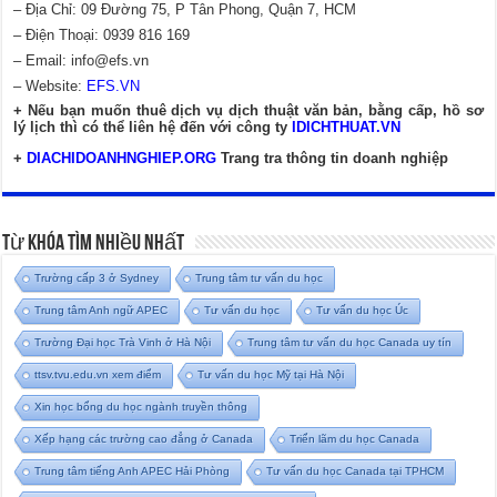
– Địa Chỉ: 09 Đường 75, P Tân Phong, Quận 7, HCM
– Điện Thoại: 0939 816 169
– Email:
info@efs.vn
– Website:
EFS.VN
+ Nếu bạn muốn thuê dịch vụ dịch thuật văn bản, bằng cấp, hồ sơ
lý lịch thì có thể liên hệ đến với công ty
IDICHTHUAT.VN
+
DIACHIDOANHNGHIEP.ORG
Trang tra thông tin doanh nghiệp
Từ Khóa Tìm Nhiều Nhất
Trường cấp 3 ở Sydney
Trung tâm tư vấn du học
Trung tâm Anh ngữ APEC
Tư vấn du học
Tư vấn du học Úc
Trường Đại học Trà Vinh ở Hà Nội
Trung tâm tư vấn du học Canada uy tín
ttsv.tvu.edu.vn xem điểm
Tư vấn du học Mỹ tại Hà Nội
Xin học bổng du học ngành truyền thông
Xếp hạng các trường cao đẳng ở Canada
Triển lãm du học Canada
Trung tâm tiếng Anh APEC Hải Phòng
Tư vấn du học Canada tại TPHCM