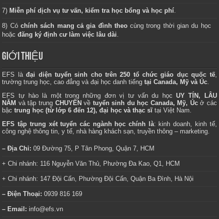
7)
Miễn phí dịch vụ tư vấn, kiểm tra học bổng và học phí
.
8) Có
chính sách mang cả gia đình theo
cùng trong thời gian du học
hoặc
đăng ký định cư làm việc lâu dài
.
GIỚI THIỆU
EFS là
đại diện tuyển sinh cho trên 250 tổ chức giáo dục quốc tế
,
trường trung học, cao đẳng và đại học danh tiếng
tại Canada, Mỹ và Úc
.
EFS tự hào là một trong những đơn vị tư vấn du học
UY TÍN, LÂU
NĂM
và tập trung
CHUYÊN
về
tuyển sinh du học Canada, Mỹ, Úc
ở các
bậc
trung học (từ lớp 6 đến 12), đại học và thạc sĩ
tại Việt Nam.
EFS tập trung xét tuyển các ngành học chính là
: kinh doanh, kinh tế,
công nghệ thông tin, y tế, nhà hàng khách sạn, truyền thông – marketing.
– Địa Chỉ:
09 Đường 75, P Tân Phong, Quận 7, HCM
+ Chi nhánh: 116 Nguyễn Văn Thủ, Phường Đa Kao, Q1, HCM
+ Chi nhánh: 147 Đội Cấn, Phường Đội Cấn, Quận Ba Đình, Hà Nội
– Điện Thoại:
0939 816 169
– Email:
info@efs.vn