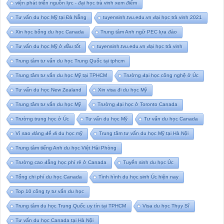
viện phát triển nguồn lực - đại học trà vinh xem điểm
Tư vấn du học Mỹ tại Đà Nẵng
tuyensinh.tvu.edu.vn đại học trà vinh 2021
Xin học bổng du học Canada
Trung tâm Anh ngữ PEC lựa đào
Tư vấn du học Mỹ ở đầu tốt
tuyensinh.tvu.edu.vn đại học trà vinh
Trung tâm tư vấn du học Trung Quốc tại tphcm
Trung tâm tư vấn du học Mỹ tại TPHCM
Trường đại học công nghệ ở Úc
Tư vấn du học New Zealand
Xin visa đi du học Mỹ
Trung tâm tư vấn du học Mỹ
Trường đại học ở Toronto Canada
Trường trung học ở Úc
Tư vấn du học Mỹ
Tư vấn du học Canada
Vì sao đáng để đi du học mỹ
Trung tâm tư vấn du học Mỹ tại Hà Nội
Trung tâm tiếng Anh du học Việt Hải Phòng
Trường cao đẳng học phí rẻ ở Canada
Tuyển sinh du học Úc
Tổng chi phí du học Canada
Tình hình du học sinh Úc hiện nay
Top 10 công ty tư vấn du học
Trung tâm du học Trung Quốc uy tín tại TPHCM
Visa du học Thụy Sĩ
Tư vấn du học Canada tại Hà Nội