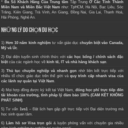
*
Đa Số Khách Hàng Của Trung tâm
Tập Trung
Ở Các Tỉnh Thành
Miền Nam và Miền Bắc Việt Nam
như: TpHCM, Hà Nội, Bạc Liêu, Sóc
Trăng, Kiên Giang, Trà Vinh, An Giang, Đồng Nai, Gia Lai, Thanh Hoá,
Hải Phòng, Nghệ An.
NHỮNG LÝ DO CHỌN DU HỌC
1)
Hơn 10 năm kinh nghiệm
tư vấn giáo dục
chuyên biệt vào Canada,
Mỹ và Úc
.
2) Đại diện tuyển sinh chính thức với
các học bổng / chính sách đặc
biệt
của các ngành học về
kinh tế, IT và nhà hàng khách sạn
.
3)
Thủ tục chuyên nghiệp và nhanh gọn
nhờ liên kết trực tiếp với
nhiều tổ chức giáo dục trên thế giới và
quy trình cấp nhanh visa của
các lãnh sự quán tại Việt Nam
.
4) Mọi hợp đồng được ký kết tại Việt Nam,
đóng học phí trực tiếp đến
tài khoản của trường, tính pháp lý đảm bảo 100% (CAM KẾT KHÔNG
PHÁT SINH)
.
5) Tư vấn
1vs1
– Đặt lịch hẹn gặp gỡ trực tiếp với Đại diện trường mà
học sinh quan tâm.
6)
Làm hồ sơ Visa trọn gói
& luyện phỏng vấn với chuyên gia nhiều