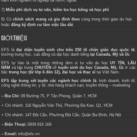
năm kinh nghiệm tu nghiệp tại nước ngoài.
7)
Miễn phí dịch vụ tư vấn, kiểm tra học bổng và học phí
.
8) Có
chính sách mang cả gia đình theo
cùng trong thời gian du học
hoặc
đăng ký định cư làm việc lâu dài
.
GIỚI THIỆU
EFS là
đại diện tuyển sinh cho trên 250 tổ chức giáo dục quốc tế
,
trường trung học, cao đẳng và đại học danh tiếng
tại Canada, Mỹ và Úc
.
EFS tự hào là một trong những đơn vị tư vấn du học
UY TÍN, LÂU
NĂM
và tập trung
CHUYÊN
về
tuyển sinh du học Canada, Mỹ, Úc
ở các
bậc
trung học (từ lớp 6 đến 12), đại học và thạc sĩ
tại Việt Nam.
EFS tập trung xét tuyển các ngành học chính là
: kinh doanh, kinh tế,
công nghệ thông tin, y tế, nhà hàng khách sạn, truyền thông – marketing.
– Địa Chỉ:
09 Đường 75, P Tân Phong, Quận 7, HCM
+ Chi nhánh: 116 Nguyễn Văn Thủ, Phường Đa Kao, Q1, HCM
+ Chi nhánh: 147 Đội Cấn, Phường Đội Cấn, Quận Ba Đình, Hà Nội
– Điện Thoại:
0939 816 169
– Email:
info@efs.vn