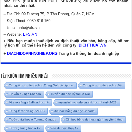
học EFS (EDUCATION FULL SERVICES) để được hỗ trợ nhanh
nhất, cụ thể nhất:
– Địa Chỉ: 09 Đường 75, P Tân Phong, Quận 7, HCM
– Điện Thoại: 0939 816 169
– Email:
info@efs.vn
– Website:
EFS.VN
+ Nếu bạn muốn thuê dịch vụ dịch thuật văn bản, bằng cấp, hồ sơ
lý lịch thì có thể liên hệ đến với công ty
IDICHTHUAT.VN
+
DIACHIDOANHNGHIEP.ORG
Trang tra thông tin doanh nghiệp
Từ Khóa Tìm Nhiều Nhất
Trung tâm tư vấn du học Trung Quốc tại tphcm
Trung tâm tư vấn du học Mỹ
Tư vấn du học Canada
Tư vấn du học Mỹ tại Hà Nội
Vì sao đáng để đi du học mỹ
tuyensinh.tvu.edu.vn đại học trà vinh 2021
Trung tâm Anh ngữ APEC
Xin học bổng du học Canada
Trường đại học ở Toronto Canada
Xin học bổng du học ngành truyền thông
Trường trung học ở Úc
Visa du học Thụy Sĩ