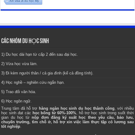
Xin visa đi du học Mỹ
CÁC NHÓM DU HỌC SINH
1) Du học dài hạn từ cấp 2 đến sau đại học.
2) Vừa học vừa làm.
3) Đi kèm người thân / cả gia đình (kể cả đồng tính).
4) Học nghề – nghiên cứu ngắn hạn.
5) Trao đổi văn hóa.
6) Học ngôn ngữ.
Trung tâm
đã hỗ trợ
hàng ngàn học sinh du học thành công
, với nhiều
học sinh đạt các
học bổng từ 60%-100%
, hỗ trợ học sinh trong suốt thời
gian du học từ
nộp đơn đăng ký suất học theo yêu cầu, bảo lưu,
chuyển trường, tìm chỗ ở, hỗ trợ xin việc làm thực tập có lương sau
tốt nghiệp
.