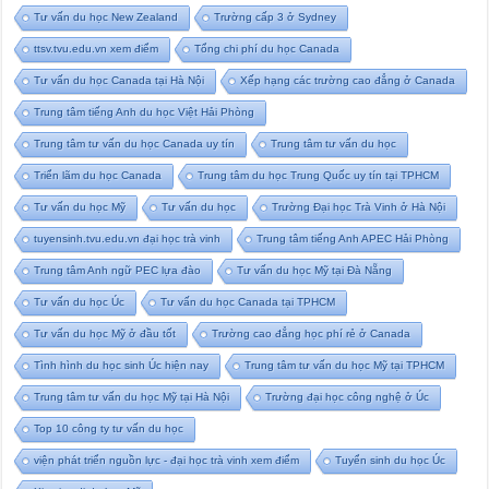
Tư vấn du học New Zealand
Trường cấp 3 ở Sydney
ttsv.tvu.edu.vn xem điểm
Tổng chi phí du học Canada
Tư vấn du học Canada tại Hà Nội
Xếp hạng các trường cao đẳng ở Canada
Trung tâm tiếng Anh du học Việt Hải Phòng
Trung tâm tư vấn du học Canada uy tín
Trung tâm tư vấn du học
Triển lãm du học Canada
Trung tâm du học Trung Quốc uy tín tại TPHCM
Tư vấn du học Mỹ
Tư vấn du học
Trường Đại học Trà Vinh ở Hà Nội
tuyensinh.tvu.edu.vn đại học trà vinh
Trung tâm tiếng Anh APEC Hải Phòng
Trung tâm Anh ngữ PEC lựa đào
Tư vấn du học Mỹ tại Đà Nẵng
Tư vấn du học Úc
Tư vấn du học Canada tại TPHCM
Tư vấn du học Mỹ ở đầu tốt
Trường cao đẳng học phí rẻ ở Canada
Tình hình du học sinh Úc hiện nay
Trung tâm tư vấn du học Mỹ tại TPHCM
Trung tâm tư vấn du học Mỹ tại Hà Nội
Trường đại học công nghệ ở Úc
Top 10 công ty tư vấn du học
viện phát triển nguồn lực - đại học trà vinh xem điểm
Tuyển sinh du học Úc