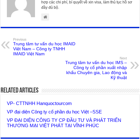
hợp các chi phí, bí quyết về xin visa, làm thủ tục hồ sơ
đầy đủ bộ.
Previous
Trung tâm tư vấn du học IMAID
Việt Nam – Công ty TNHH
IMAID Việt Nam
Next
Trung tâm tư vấn du học IMS –
Công ty cổ phần xuất nhập
khẩu Chuyên gia, Lao động và
Kỹ thuật
Related Articles
VP- CTTNHH Hanquoctourcom
VP đại diện Công ty cổ phần du học Việt –SSE
VP ĐẠI DIỆN CÔNG TY CP ĐẦU TƯ VÀ PHÁT TRIỂN
THƯƠNG MẠI VIỆT PHÁT TẠI VĨNH PHÚC