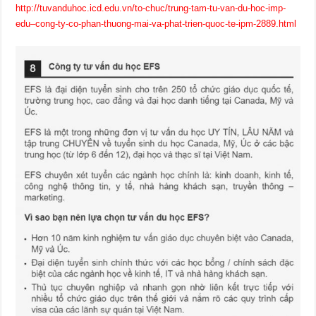
http://tuvanduhoc.icd.edu.vn/to-chuc/trung-tam-tu-van-du-hoc-imp-
edu–cong-ty-co-phan-thuong-mai-va-phat-trien-quoc-te-ipm-2889.html