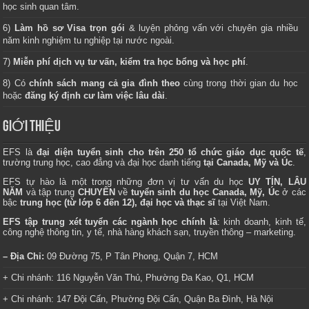
học sinh quan tâm.
6)
Làm hồ sơ Visa trọn gói
& luyện phỏng vấn với chuyên gia nhiều
năm kinh nghiệm tu nghiệp tại nước ngoài.
7)
Miễn phí dịch vụ tư vấn, kiểm tra học bổng và học phí
.
8) Có
chính sách mang cả gia đình theo
cùng trong thời gian du học
hoặc
đăng ký định cư làm việc lâu dài
.
GIỚI THIỆU
EFS là
đại diện tuyển sinh cho trên 250 tổ chức giáo dục quốc tế
,
trường trung học, cao đẳng và đại học danh tiếng
tại Canada, Mỹ và Úc
.
EFS tự hào là một trong những đơn vị tư vấn du học
UY TÍN, LÂU
NĂM
và tập trung
CHUYÊN
về
tuyển sinh du học Canada, Mỹ, Úc
ở các
bậc
trung học (từ lớp 6 đến 12), đại học và thạc sĩ
tại Việt Nam.
EFS tập trung xét tuyển các ngành học chính là
: kinh doanh, kinh tế,
công nghệ thông tin, y tế, nhà hàng khách sạn, truyền thông – marketing.
– Địa Chỉ:
09 Đường 75, P Tân Phong, Quận 7, HCM
+ Chi nhánh: 116 Nguyễn Văn Thủ, Phường Đa Kao, Q1, HCM
+ Chi nhánh: 147 Đội Cấn, Phường Đội Cấn, Quận Ba Đình, Hà Nội