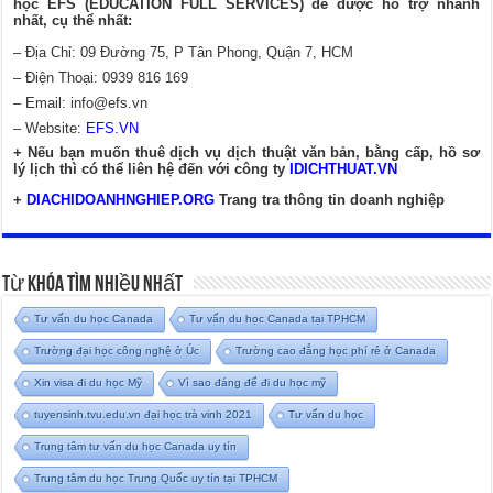
học EFS (EDUCATION FULL SERVICES) để được hỗ trợ nhanh
nhất, cụ thể nhất:
– Địa Chỉ: 09 Đường 75, P Tân Phong, Quận 7, HCM
– Điện Thoại: 0939 816 169
– Email:
info@efs.vn
– Website:
EFS.VN
+ Nếu bạn muốn thuê dịch vụ dịch thuật văn bản, bằng cấp, hồ sơ
lý lịch thì có thể liên hệ đến với công ty
IDICHTHUAT.VN
+
DIACHIDOANHNGHIEP.ORG
Trang tra thông tin doanh nghiệp
Từ Khóa Tìm Nhiều Nhất
Tư vấn du học Canada
Tư vấn du học Canada tại TPHCM
Trường đại học công nghệ ở Úc
Trường cao đẳng học phí rẻ ở Canada
Xin visa đi du học Mỹ
Vì sao đáng để đi du học mỹ
tuyensinh.tvu.edu.vn đại học trà vinh 2021
Tư vấn du học
Trung tâm tư vấn du học Canada uy tín
Trung tâm du học Trung Quốc uy tín tại TPHCM