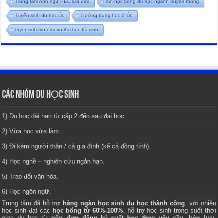
Trung tâm Anh ngữ PEC lựa đào
Xin học bổng du học ngành truyền thông
Tuyển sinh du học Úc
Trường trung học ở Úc
tuyensinh.tvu.edu.vn đại học trà vinh
CÁC NHÓM DU HỌC SINH
1) Du học dài hạn từ cấp 2 đến sau đại học.
2) Vừa học vừa làm.
3) Đi kèm người thân / cả gia đình (kể cả đồng tính).
4) Học nghề – nghiên cứu ngắn hạn.
5) Trao đổi văn hóa.
6) Học ngôn ngữ.
Trung tâm
đã hỗ trợ
hàng ngàn học sinh du học thành công
, với nhiều
học sinh đạt các
học bổng từ 60%-100%
, hỗ trợ học sinh trong suốt thời
gian du học từ
nộp đơn đăng ký suất học theo yêu cầu, bảo lưu,