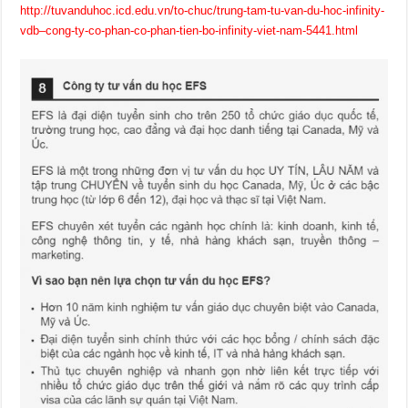
http://tuvanduhoc.icd.edu.vn/to-chuc/trung-tam-tu-van-du-hoc-infinity-
vdb–cong-ty-co-phan-co-phan-tien-bo-infinity-viet-nam-5441.html