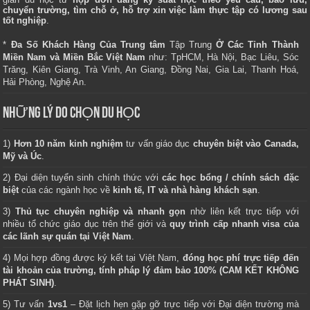
chuyển trường, tìm chỗ ở, hỗ trợ xin việc làm thực tập có lương sau
tốt nghiệp
.
*
Đa Số Khách Hàng Của Trung tâm
Tập Trung
Ở Các Tỉnh Thành
Miền Nam và Miền Bắc Việt Nam
như: TpHCM, Hà Nội, Bạc Liêu, Sóc
Trăng, Kiên Giang, Trà Vinh, An Giang, Đồng Nai, Gia Lai, Thanh Hoá,
Hải Phòng, Nghệ An.
NHỮNG LÝ DO CHỌN DU HỌC
1)
Hơn 10 năm kinh nghiệm
tư vấn giáo dục
chuyên biệt vào Canada,
Mỹ và Úc
.
2) Đại diện tuyển sinh chính thức với
các học bổng / chính sách đặc
biệt
của các ngành học về
kinh tế, IT và nhà hàng khách sạn
.
3)
Thủ tục chuyên nghiệp và nhanh gọn
nhờ liên kết trực tiếp với
nhiều tổ chức giáo dục trên thế giới và
quy trình cấp nhanh visa của
các lãnh sự quán tại Việt Nam
.
4) Mọi hợp đồng được ký kết tại Việt Nam,
đóng học phí trực tiếp đến
tài khoản của trường, tính pháp lý đảm bảo 100% (CAM KẾT KHÔNG
PHÁT SINH)
.
5) Tư vấn
1vs1
– Đặt lịch hẹn gặp gỡ trực tiếp với Đại diện trường mà