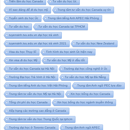
Triển lãm du học Canada
Tư vấn du học Úc
Vì sao đáng để đi du học mỹ
Trung tâm tư vấn du học Canada uy tín
Tuyển sinh du học Úc
Trung tâm tiếng Anh APEC Hải Phòng
Tư vấn du học
Tư vấn du học Canada tại TPHCM
tuyensinh.tvu.edu.vn đại học trà vinh
tuyensinh.tvu.edu.vn đại học trà vinh 2021
Tư vấn du học New Zealand
Visa du học Thụy Sĩ
Tình hình du học sinh Úc hiện nay
Xin visa đi du học Mỹ
Tư vấn du học Mỹ ở đầu tốt
Tư vấn du học Canada tại Hà Nội
Trường đại học công nghệ ở Úc
Trường Đại học Trà Vinh ở Hà Nội
Tư vấn du học Mỹ tại Đà Nẵng
Trung tâm tiếng Anh du học Việt Hải Phòng
Trung tâm Anh ngữ PEC lựa đào
Trung tâm tư vấn du học Mỹ tại Hà Nội
Xin học bổng du học Canada
Tổng chi phí du học Canada
Xin học bổng du học ngành truyền thông
Xếp hạng các trường cao đẳng ở Canada
Trung tâm tư vấn du học Trung Quốc tại tphcm
Trường đại học ở Toronto Canada
Trung tâm Anh ngữ APEC