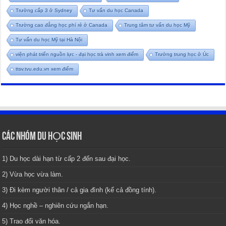
Trường cấp 3 ở Sydney
Tư vấn du học Canada
Trường cao đẳng học phí rẻ ở Canada
Trung tâm tư vấn du học Mỹ
Tư vấn du học Mỹ tại Hà Nội
viện phát triển nguồn lực - đại học trà vinh xem điểm
Trường trung học ở Úc
ttsv.tvu.edu.vn xem điểm
CÁC NHÓM DU HỌC SINH
1) Du học dài hạn từ cấp 2 đến sau đại học.
2) Vừa học vừa làm.
3) Đi kèm người thân / cả gia đình (kể cả đồng tính).
4) Học nghề – nghiên cứu ngắn hạn.
5) Trao đổi văn hóa.