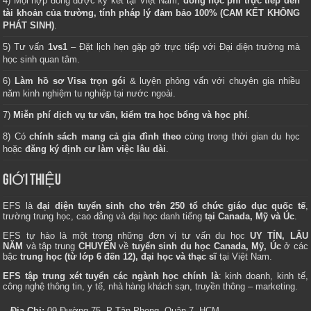
4) Mọi hợp đồng được ký kết tại Việt Nam,
đóng học phí trực tiếp đến
tài khoản của trường, tính pháp lý đảm bảo 100% (CAM KẾT KHÔNG
PHÁT SINH)
.
5) Tư vấn
1vs1
– Đặt lịch hẹn gặp gỡ trực tiếp với Đại diện trường mà
học sinh quan tâm.
6)
Làm hồ sơ Visa trọn gói
& luyện phỏng vấn với chuyên gia nhiều
năm kinh nghiệm tu nghiệp tại nước ngoài.
7)
Miễn phí dịch vụ tư vấn, kiểm tra học bổng và học phí
.
8) Có
chính sách mang cả gia đình theo
cùng trong thời gian du học
hoặc
đăng ký định cư làm việc lâu dài
.
GIỚI THIỆU
EFS là
đại diện tuyển sinh cho trên 250 tổ chức giáo dục quốc tế
,
trường trung học, cao đẳng và đại học danh tiếng
tại Canada, Mỹ và Úc
.
EFS tự hào là một trong những đơn vị tư vấn du học
UY TÍN, LÂU
NĂM
và tập trung
CHUYÊN
về
tuyển sinh du học Canada, Mỹ, Úc
ở các
bậc
trung học (từ lớp 6 đến 12), đại học và thạc sĩ
tại Việt Nam.
EFS tập trung xét tuyển các ngành học chính là
: kinh doanh, kinh tế,
công nghệ thông tin, y tế, nhà hàng khách sạn, truyền thông – marketing.
– Địa Chỉ:
09 Đường 75, P Tân Phong, Quận 7, HCM