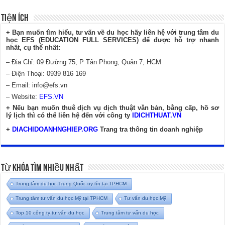
Tiện Ích
+ Bạn muốn tìm hiểu, tư vấn về du học hãy liên hệ với trung tâm du
học EFS (EDUCATION FULL SERVICES) để được hỗ trợ nhanh
nhất, cụ thể nhất:
– Địa Chỉ: 09 Đường 75, P Tân Phong, Quận 7, HCM
– Điện Thoại: 0939 816 169
– Email:
info@efs.vn
– Website:
EFS.VN
+ Nếu bạn muốn thuê dịch vụ dịch thuật văn bản, bằng cấp, hồ sơ
lý lịch thì có thể liên hệ đến với công ty
IDICHTHUAT.VN
+
DIACHIDOANHNGHIEP.ORG
Trang tra thông tin doanh nghiệp
Từ Khóa Tìm Nhiều Nhất
Trung tâm du học Trung Quốc uy tín tại TPHCM
Trung tâm tư vấn du học Mỹ tại TPHCM
Tư vấn du học Mỹ
Top 10 công ty tư vấn du học
Trung tâm tư vấn du học