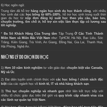
6) Học ngôn ngữ.
Trung tâm
đã hỗ trợ
hàng ngàn học sinh du học thành công
, với nhiều
học sinh đạt các
học bổng từ 60%-100%
, hỗ trợ học sinh trong suốt thời
gian du học từ
nộp đơn đăng ký suất học theo yêu cầu, bảo lưu,
chuyển trường, tìm chỗ ở, hỗ trợ xin việc làm thực tập có lương sau
tốt nghiệp
.
*
Đa Số Khách Hàng Của Trung tâm
Tập Trung
Ở Các Tỉnh Thành
Miền Nam và Miền Bắc Việt Nam
như: TpHCM, Hà Nội, Bạc Liêu, Sóc
Trăng, Kiên Giang, Trà Vinh, An Giang, Đồng Nai, Gia Lai, Thanh Hoá,
Hải Phòng, Nghệ An.
NHỮNG LÝ DO CHỌN DU HỌC
1)
Hơn 10 năm kinh nghiệm
tư vấn giáo dục
chuyên biệt vào Canada,
Mỹ và Úc
.
2) Đại diện tuyển sinh chính thức với
các học bổng / chính sách đặc
biệt
của các ngành học về
kinh tế, IT và nhà hàng khách sạn
.
3)
Thủ tục chuyên nghiệp và nhanh gọn
nhờ liên kết trực tiếp với
nhiều tổ chức giáo dục trên thế giới và
quy trình cấp nhanh visa của
các lãnh sự quán tại Việt Nam
.