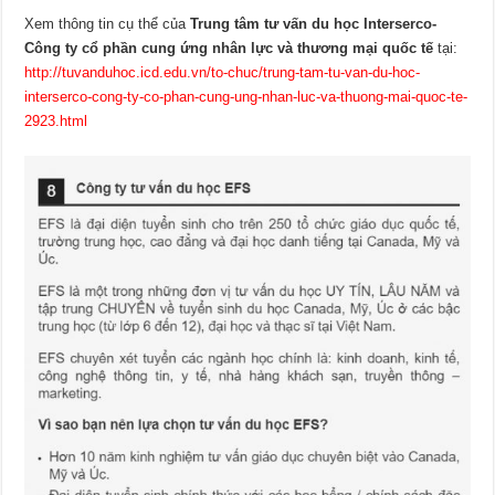
Xem thông tin cụ thể của
Trung tâm tư vấn du học Interserco-
Công ty cổ phần cung ứng nhân lực và thương mại quốc tế
tại:
http://tuvanduhoc.icd.edu.vn/to-chuc/trung-tam-tu-van-du-hoc-
interserco-cong-ty-co-phan-cung-ung-nhan-luc-va-thuong-mai-quoc-te-
2923.html