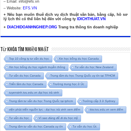
– Email:
info@efs.vn
– Website:
EFS.VN
+ Nếu bạn muốn thuê dịch vụ dịch thuật văn bản, bằng cấp, hồ sơ
lý lịch thì có thể liên hệ đến với công ty
IDICHTHUAT.VN
+
DIACHIDOANHNGHIEP.ORG
Trang tra thông tin doanh nghiệp
Từ Khóa Tìm Nhiều Nhất
Top 10 công ty tư vấn du học
Xin học bổng du học Canada
Xin học bổng du học ngành truyền thông
Tư vấn du học New Zealand
Tư vấn du học Canada
Trung tâm du học Trung Quốc uy tín tại TPHCM
Triển lãm du học Canada
Trường trung học ở Úc
tuyensinh.tvu.edu.vn đại học trà vinh
Trung tâm tư vấn du học Trung Quốc tại tphcm
Trường cấp 3 ở Sydney
viện phát triển nguồn lực - đại học trà vinh xem điểm
ttsv.tvu.edu.vn xem điểm
Tư vấn du học
Vì sao đáng để đi du học mỹ
Trung tâm tư vấn du học Canada uy tín
Tư vấn du học Úc