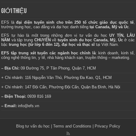
GIỚI THIỆU
EFS là
đại diện tuyển sinh cho trên 250 tổ chức giáo dục quốc tế
,
trường trung học, cao đẳng và đại học danh tiếng
tại Canada, Mỹ và Úc
.
EFS tự hào là một trong những đơn vị tư vấn du học
UY TÍN, LÂU
NĂM
và tập trung
CHUYÊN
về
tuyển sinh du học Canada, Mỹ, Úc
ở các
bậc
trung học (từ lớp 6 đến 12), đại học và thạc sĩ
tại Việt Nam.
EFS tập trung xét tuyển các ngành học chính là
: kinh doanh, kinh tế,
công nghệ thông tin, y tế, nhà hàng khách sạn, truyền thông – marketing.
– Địa Chỉ:
09 Đường 75, P Tân Phong, Quận 7, HCM
+ Chi nhánh: 116 Nguyễn Văn Thủ, Phường Đa Kao, Q1, HCM
+ Chi nhánh: 147 Đội Cấn, Phường Đội Cấn, Quận Ba Đình, Hà Nội
– Điện Thoại:
0939 816 169
– Email:
info@efs.vn
Blog tư vấn du học
|
Terms and Conditions
|
Privacy Policy