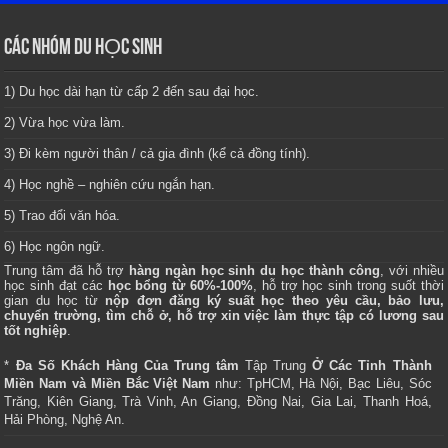
CÁC NHÓM DU HỌC SINH
1) Du học dài hạn từ cấp 2 đến sau đại học.
2) Vừa học vừa làm.
3) Đi kèm người thân / cả gia đình (kể cả đồng tính).
4) Học nghề – nghiên cứu ngắn hạn.
5) Trao đổi văn hóa.
6) Học ngôn ngữ.
Trung tâm
đã hỗ trợ
hàng ngàn học sinh du học thành công
, với nhiều
học sinh đạt các
học bổng từ 60%-100%
, hỗ trợ học sinh trong suốt thời
gian du học từ
nộp đơn đăng ký suất học theo yêu cầu, bảo lưu,
chuyển trường, tìm chỗ ở, hỗ trợ xin việc làm thực tập có lương sau
tốt nghiệp
.
*
Đa Số Khách Hàng Của Trung tâm
Tập Trung
Ở Các Tỉnh Thành
Miền Nam và Miền Bắc Việt Nam
như: TpHCM, Hà Nội, Bạc Liêu, Sóc
Trăng, Kiên Giang, Trà Vinh, An Giang, Đồng Nai, Gia Lai, Thanh Hoá,
Hải Phòng, Nghệ An.