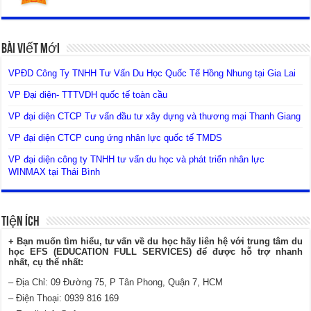
Bài Viết Mới
VPĐD Công Ty TNHH Tư Vấn Du Học Quốc Tế Hồng Nhung tại Gia Lai
VP Đại diện- TTTVDH quốc tế toàn cầu
VP đại diện CTCP Tư vấn đầu tư xây dựng và thương mại Thanh Giang
VP đại diện CTCP cung ứng nhân lực quốc tế TMDS
VP đại diện công ty TNHH tư vấn du học và phát triển nhân lực
WINMAX tại Thái Bình
Tiện Ích
+ Bạn muốn tìm hiểu, tư vấn về du học hãy liên hệ với trung tâm du
học EFS (EDUCATION FULL SERVICES) để được hỗ trợ nhanh
nhất, cụ thể nhất:
– Địa Chỉ: 09 Đường 75, P Tân Phong, Quận 7, HCM
– Điện Thoại: 0939 816 169