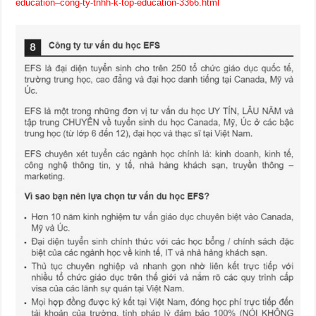
education–cong-ty-tnhh-k-top-education-3366.html