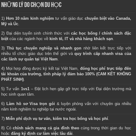
NHỮNG LÝ DO CHỌN DU HỌC
1)
Hơn 10 năm kinh nghiệm
tư vấn giáo dục
chuyên biệt vào Canada,
Mỹ và Úc
.
2) Đại diện tuyển sinh chính thức với
các học bổng / chính sách đặc
biệt
của các ngành học về
kinh tế, IT và nhà hàng khách sạn
.
3)
Thủ tục chuyên nghiệp và nhanh gọn
nhờ liên kết trực tiếp với
nhiều tổ chức giáo dục trên thế giới và
quy trình cấp nhanh visa của
các lãnh sự quán tại Việt Nam
.
4) Mọi hợp đồng được ký kết tại Việt Nam,
đóng học phí trực tiếp đến
tài khoản của trường, tính pháp lý đảm bảo 100% (CAM KẾT KHÔNG
PHÁT SINH)
.
5) Tư vấn
1vs1
– Đặt lịch hẹn gặp gỡ trực tiếp với Đại diện trường mà
học sinh quan tâm.
6)
Làm hồ sơ Visa trọn gói
& luyện phỏng vấn với chuyên gia nhiều
năm kinh nghiệm tu nghiệp tại nước ngoài.
7)
Miễn phí dịch vụ tư vấn, kiểm tra học bổng và học phí
.
8) Có
chính sách mang cả gia đình theo
cùng trong thời gian du học
hoặc
đăng ký định cư làm việc lâu dài
.