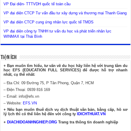
VP Đại diện- TTTVDH quốc tế toàn cầu
VP đại diện CTCP Tư vấn đầu tư xây dựng và thương mại Thanh Giang
VP đại diện CTCP cung ứng nhân lực quốc tế TMDS
VP đại diện công ty TNHH tư vấn du học và phát triển nhân lực
WINMAX tại Thái Bình
Tiện Ích
+ Bạn muốn tìm hiểu, tư vấn về du học hãy liên hệ với trung tâm du
học EFS (EDUCATION FULL SERVICES) để được hỗ trợ nhanh
nhất, cụ thể nhất:
– Địa Chỉ: 09 Đường 75, P Tân Phong, Quận 7, HCM
– Điện Thoại: 0939 816 169
– Email:
info@efs.vn
– Website:
EFS.VN
+ Nếu bạn muốn thuê dịch vụ dịch thuật văn bản, bằng cấp, hồ sơ
lý lịch thì có thể liên hệ đến với công ty
IDICHTHUAT.VN
+
DIACHIDOANHNGHIEP.ORG
Trang tra thông tin doanh nghiệp