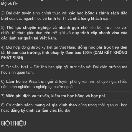
Mỹ và Úc
.
2) Đại diện tuyển sinh chính thức với
các học bổng / chính sách đặc
biệt
của các ngành học về
kinh tế, IT và nhà hàng khách sạn
.
3)
Thủ tục chuyên nghiệp và nhanh gọn
nhờ liên kết trực tiếp với
nhiều tổ chức giáo dục trên thế giới và
quy trình cấp nhanh visa của
các lãnh sự quán tại Việt Nam
.
4) Mọi hợp đồng được ký kết tại Việt Nam,
đóng học phí trực tiếp đến
tài khoản của trường, tính pháp lý đảm bảo 100% (CAM KẾT KHÔNG
PHÁT SINH)
.
5) Tư vấn
1vs1
– Đặt lịch hẹn gặp gỡ trực tiếp với Đại diện trường mà
học sinh quan tâm.
6)
Làm hồ sơ Visa trọn gói
& luyện phỏng vấn với chuyên gia nhiều
năm kinh nghiệm tu nghiệp tại nước ngoài.
7)
Miễn phí dịch vụ tư vấn, kiểm tra học bổng và học phí
.
8) Có
chính sách mang cả gia đình theo
cùng trong thời gian du học
hoặc
đăng ký định cư làm việc lâu dài
.
GIỚI THIỆU