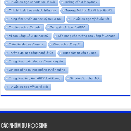
Tư vấn du học Canada tại Hà Nội
Trường cấp 3 ở Sydney
Tình hình du học sinh Úc hiện nay
Trường Đại học Trà Vinh ở Hà Nội
Trung tâm tư vấn du học Mỹ tại Hà Nội
Tư vấn du học Mỹ ở đầu tốt
Tư vấn du học Canada
Trung tâm Anh ngữ APEC
Vì sao đáng để đi du học mỹ
Xếp hạng các trường cao đẳng ở Canada
Triển lãm du học Canada
Visa du học Thụy Sĩ
Trường đại học công nghệ ở Úc
Trung tâm tư vấn du học
Trung tâm tư vấn du học Canada uy tín
Xin học bổng du học ngành truyền thông
Trung tâm tiếng Anh APEC Hải Phòng
Xin visa đi du học Mỹ
Tư vấn du học Mỹ tại Hà Nội
CÁC NHÓM DU HỌC SINH