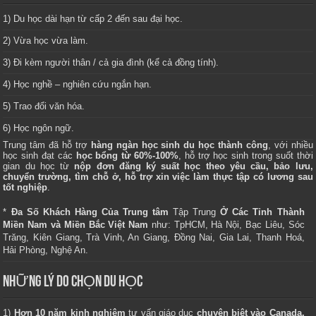
1) Du học dài hạn từ cấp 2 đến sau đại học.
2) Vừa học vừa làm.
3) Đi kèm người thân / cả gia đình (kể cả đồng tính).
4) Học nghề – nghiên cứu ngắn hạn.
5) Trao đổi văn hóa.
6) Học ngôn ngữ.
Trung tâm
đã hỗ trợ
hàng ngàn học sinh du học thành công
, với nhiều
học sinh đạt các
học bổng từ 60%-100%
, hỗ trợ học sinh trong suốt thời
gian du học từ
nộp đơn đăng ký suất học theo yêu cầu, bảo lưu,
chuyển trường, tìm chỗ ở, hỗ trợ xin việc làm thực tập có lương sau
tốt nghiệp
.
*
Đa Số Khách Hàng Của Trung tâm
Tập Trung
Ở Các Tỉnh Thành
Miền Nam và Miền Bắc Việt Nam
như: TpHCM, Hà Nội, Bạc Liêu, Sóc
Trăng, Kiên Giang, Trà Vinh, An Giang, Đồng Nai, Gia Lai, Thanh Hoá,
Hải Phòng, Nghệ An.
NHỮNG LÝ DO CHỌN DU HỌC
1)
Hơn 10 năm kinh nghiệm
tư vấn giáo dục
chuyên biệt vào Canada,