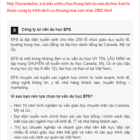
http://tuvanduhoc.icd.edu.vn/to-chuc/trung-tam-tu-van-du-hoc-koichi-
thuoc-cong-ty-tnhh-dich-vu-thuong-mai-viet-nhat-2982.html