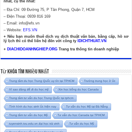
nhất, cụ thể nhất:
– Địa Chỉ: 09 Đường 75, P Tân Phong, Quận 7, HCM
– Điện Thoại: 0939 816 169
– Email:
info@efs.vn
– Website:
EFS.VN
+ Nếu bạn muốn thuê dịch vụ dịch thuật văn bản, bằng cấp, hồ sơ
lý lịch thì có thể liên hệ đến với công ty
IDICHTHUAT.VN
+
DIACHIDOANHNGHIEP.ORG
Trang tra thông tin doanh nghiệp
Từ Khóa Tìm Nhiều Nhất
Trung tâm du học Trung Quốc uy tín tại TPHCM
Trường trung học ở Úc
Vì sao đáng để đi du học mỹ
Xin học bổng du học Canada
Trung tâm tư vấn du học Trung Quốc tại tphcm
Tình hình du học sinh Úc hiện nay
Tư vấn du học Mỹ tại Đà Nẵng
Trung tâm tư vấn du học Mỹ
Tư vấn du học Canada tại TPHCM
tuyensinh.tvu.edu.vn đại học trà vinh
Tư vấn du học Mỹ