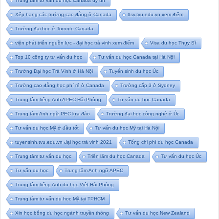
Trung tâm tư vấn du học Canada uy tín
Xếp hạng các trường cao đẳng ở Canada
ttsv.tvu.edu.vn xem điểm
Trường đại học ở Toronto Canada
viện phát triển nguồn lực - đại học trà vinh xem điểm
Visa du học Thụy Sĩ
Top 10 công ty tư vấn du học
Tư vấn du học Canada tại Hà Nội
Trường Đại học Trà Vinh ở Hà Nội
Tuyển sinh du học Úc
Trường cao đẳng học phí rẻ ở Canada
Trường cấp 3 ở Sydney
Trung tâm tiếng Anh APEC Hải Phòng
Tư vấn du học Canada
Trung tâm Anh ngữ PEC lựa đào
Trường đại học công nghệ ở Úc
Tư vấn du học Mỹ ở đầu tốt
Tư vấn du học Mỹ tại Hà Nội
tuyensinh.tvu.edu.vn đại học trà vinh 2021
Tổng chi phí du học Canada
Trung tâm tư vấn du học
Triển lãm du học Canada
Tư vấn du học Úc
Tư vấn du học
Trung tâm Anh ngữ APEC
Trung tâm tiếng Anh du học Việt Hải Phòng
Trung tâm tư vấn du học Mỹ tại TPHCM
Xin học bổng du học ngành truyền thông
Tư vấn du học New Zealand