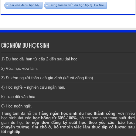
Xin visa đi du học Mỹ
Trung tâm tư vấn du học Mỹ tại Hà Nội
CÁC NHÓM DU HỌC SINH
1) Du học dài hạn từ cấp 2 đến sau đại học.
2) Vừa học vừa làm.
3) Đi kèm người thân / cả gia đình (kể cả đồng tính).
4) Học nghề – nghiên cứu ngắn hạn.
5) Trao đổi văn hóa.
6) Học ngôn ngữ.
Trung tâm
đã hỗ trợ
hàng ngàn học sinh du học thành công
, với nhiều
học sinh đạt các
học bổng từ 60%-100%
, hỗ trợ học sinh trong suốt thời
gian du học từ
nộp đơn đăng ký suất học theo yêu cầu, bảo lưu,
chuyển trường, tìm chỗ ở, hỗ trợ xin việc làm thực tập có lương sau
tốt nghiệp
.