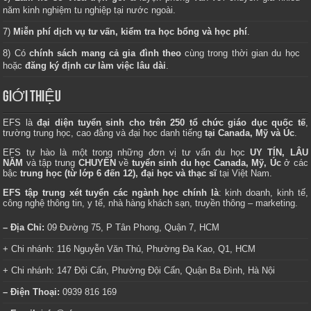
năm kinh nghiệm tu nghiệp tại nước ngoài.
7)
Miễn phí dịch vụ tư vấn, kiểm tra học bổng và học phí
.
8) Có
chính sách mang cả gia đình theo
cùng trong thời gian du học
hoặc
đăng ký định cư làm việc lâu dài
.
GIỚI THIỆU
EFS là
đại diện tuyển sinh cho trên 250 tổ chức giáo dục quốc tế
,
trường trung học, cao đẳng và đại học danh tiếng
tại Canada, Mỹ và Úc
.
EFS tự hào là một trong những đơn vị tư vấn du học
UY TÍN, LÂU
NĂM
và tập trung
CHUYÊN
về
tuyển sinh du học Canada, Mỹ, Úc
ở các
bậc
trung học (từ lớp 6 đến 12), đại học và thạc sĩ
tại Việt Nam.
EFS tập trung xét tuyển các ngành học chính là
: kinh doanh, kinh tế,
công nghệ thông tin, y tế, nhà hàng khách sạn, truyền thông – marketing.
– Địa Chỉ:
09 Đường 75, P Tân Phong, Quận 7, HCM
+ Chi nhánh: 116 Nguyễn Văn Thủ, Phường Đa Kao, Q1, HCM
+ Chi nhánh: 147 Đội Cấn, Phường Đội Cấn, Quận Ba Đình, Hà Nội
– Điện Thoại:
0939 816 169