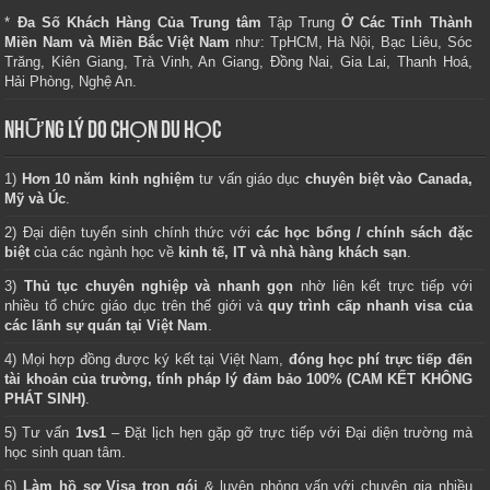
*
Đa Số Khách Hàng Của Trung tâm
Tập Trung
Ở Các Tỉnh Thành
Miền Nam và Miền Bắc Việt Nam
như: TpHCM, Hà Nội, Bạc Liêu, Sóc
Trăng, Kiên Giang, Trà Vinh, An Giang, Đồng Nai, Gia Lai, Thanh Hoá,
Hải Phòng, Nghệ An.
NHỮNG LÝ DO CHỌN DU HỌC
1)
Hơn 10 năm kinh nghiệm
tư vấn giáo dục
chuyên biệt vào Canada,
Mỹ và Úc
.
2) Đại diện tuyển sinh chính thức với
các học bổng / chính sách đặc
biệt
của các ngành học về
kinh tế, IT và nhà hàng khách sạn
.
3)
Thủ tục chuyên nghiệp và nhanh gọn
nhờ liên kết trực tiếp với
nhiều tổ chức giáo dục trên thế giới và
quy trình cấp nhanh visa của
các lãnh sự quán tại Việt Nam
.
4) Mọi hợp đồng được ký kết tại Việt Nam,
đóng học phí trực tiếp đến
tài khoản của trường, tính pháp lý đảm bảo 100% (CAM KẾT KHÔNG
PHÁT SINH)
.
5) Tư vấn
1vs1
– Đặt lịch hẹn gặp gỡ trực tiếp với Đại diện trường mà
học sinh quan tâm.
6)
Làm hồ sơ Visa trọn gói
& luyện phỏng vấn với chuyên gia nhiều