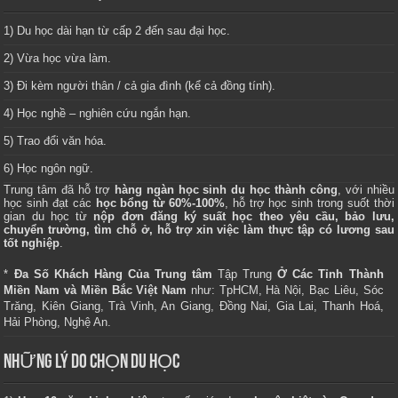
1) Du học dài hạn từ cấp 2 đến sau đại học.
2) Vừa học vừa làm.
3) Đi kèm người thân / cả gia đình (kể cả đồng tính).
4) Học nghề – nghiên cứu ngắn hạn.
5) Trao đổi văn hóa.
6) Học ngôn ngữ.
Trung tâm
đã hỗ trợ
hàng ngàn học sinh du học thành công
, với nhiều
học sinh đạt các
học bổng từ 60%-100%
, hỗ trợ học sinh trong suốt thời
gian du học từ
nộp đơn đăng ký suất học theo yêu cầu, bảo lưu,
chuyển trường, tìm chỗ ở, hỗ trợ xin việc làm thực tập có lương sau
tốt nghiệp
.
*
Đa Số Khách Hàng Của Trung tâm
Tập Trung
Ở Các Tỉnh Thành
Miền Nam và Miền Bắc Việt Nam
như: TpHCM, Hà Nội, Bạc Liêu, Sóc
Trăng, Kiên Giang, Trà Vinh, An Giang, Đồng Nai, Gia Lai, Thanh Hoá,
Hải Phòng, Nghệ An.
NHỮNG LÝ DO CHỌN DU HỌC