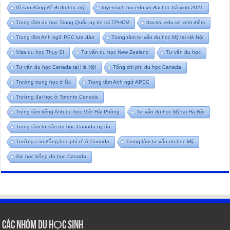
Vì sao đáng để đi du học mỹ
tuyensinh.tvu.edu.vn đại học trà vinh 2021
Trung tâm du học Trung Quốc uy tín tại TPHCM
ttsv.tvu.edu.vn xem điểm
Trung tâm Anh ngữ PEC lựa đào
Trung tâm tư vấn du học Mỹ tại Hà Nội
Visa du học Thụy Sĩ
Tư vấn du học New Zealand
Tư vấn du học
Tư vấn du học Canada tại Hà Nội
Tổng chi phí du học Canada
Trường trung học ở Úc
Trung tâm Anh ngữ APEC
Trường đại học ở Toronto Canada
Trung tâm tiếng Anh du học Việt Hải Phòng
Tư vấn du học Mỹ tại Hà Nội
Trung tâm tư vấn du học Canada uy tín
Trường cao đẳng học phí rẻ ở Canada
Trung tâm tư vấn du học Mỹ
Xin học bổng du học Canada
CÁC NHÓM DU HỌC SINH