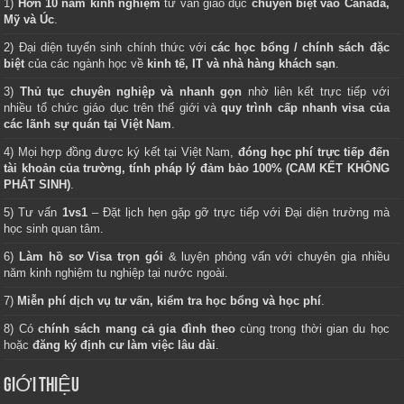
1)
Hơn 10 năm kinh nghiệm
tư vấn giáo dục
chuyên biệt vào Canada,
Mỹ và Úc
.
2) Đại diện tuyển sinh chính thức với
các học bổng / chính sách đặc
biệt
của các ngành học về
kinh tế, IT và nhà hàng khách sạn
.
3)
Thủ tục chuyên nghiệp và nhanh gọn
nhờ liên kết trực tiếp với
nhiều tổ chức giáo dục trên thế giới và
quy trình cấp nhanh visa của
các lãnh sự quán tại Việt Nam
.
4) Mọi hợp đồng được ký kết tại Việt Nam,
đóng học phí trực tiếp đến
tài khoản của trường, tính pháp lý đảm bảo 100% (CAM KẾT KHÔNG
PHÁT SINH)
.
5) Tư vấn
1vs1
– Đặt lịch hẹn gặp gỡ trực tiếp với Đại diện trường mà
học sinh quan tâm.
6)
Làm hồ sơ Visa trọn gói
& luyện phỏng vấn với chuyên gia nhiều
năm kinh nghiệm tu nghiệp tại nước ngoài.
7)
Miễn phí dịch vụ tư vấn, kiểm tra học bổng và học phí
.
8) Có
chính sách mang cả gia đình theo
cùng trong thời gian du học
hoặc
đăng ký định cư làm việc lâu dài
.
GIỚI THIỆU