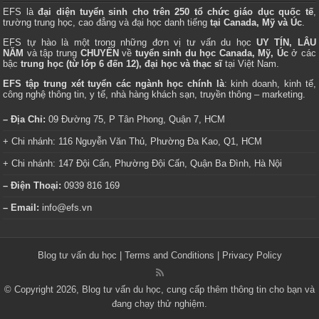
EFS là
đại diện tuyển sinh cho trên 250 tổ chức giáo dục quốc tế
,
trường trung học, cao đẳng và đại học danh tiếng
tại Canada, Mỹ và Úc
.
EFS tự hào là một trong những đơn vị tư vấn du học
UY TÍN, LÂU
NĂM
và tập trung
CHUYÊN
về
tuyển sinh du học Canada, Mỹ, Úc
ở các
bậc
trung học (từ lớp 6 đến 12), đại học và thạc sĩ
tại Việt Nam.
EFS tập trung xét tuyển các ngành học chính là
: kinh doanh, kinh tế,
công nghệ thông tin, y tế, nhà hàng khách sạn, truyền thông – marketing.
– Địa Chỉ:
09 Đường 75, P Tân Phong, Quận 7, HCM
+ Chi nhánh: 116 Nguyễn Văn Thủ, Phường Đa Kao, Q1, HCM
+ Chi nhánh: 147 Đội Cấn, Phường Đội Cấn, Quận Ba Đình, Hà Nội
– Điện Thoại:
0939 816 169
– Email:
info@efs.vn
Blog tư vấn du học
|
Terms and Conditions
|
Privacy Policy
© Copyright 2026, Blog tư vấn du học, cung cấp thêm thông tin cho bạn và
đang chạy thử nghiệm.