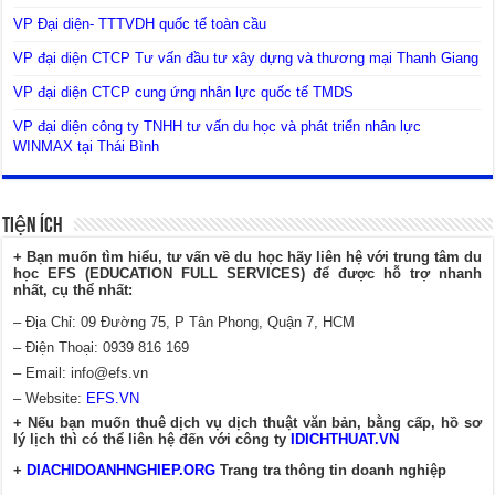
VP Đại diện- TTTVDH quốc tế toàn cầu
VP đại diện CTCP Tư vấn đầu tư xây dựng và thương mại Thanh Giang
VP đại diện CTCP cung ứng nhân lực quốc tế TMDS
VP đại diện công ty TNHH tư vấn du học và phát triển nhân lực
WINMAX tại Thái Bình
Tiện Ích
+ Bạn muốn tìm hiểu, tư vấn về du học hãy liên hệ với trung tâm du
học EFS (EDUCATION FULL SERVICES) để được hỗ trợ nhanh
nhất, cụ thể nhất:
– Địa Chỉ: 09 Đường 75, P Tân Phong, Quận 7, HCM
– Điện Thoại: 0939 816 169
– Email:
info@efs.vn
– Website:
EFS.VN
+ Nếu bạn muốn thuê dịch vụ dịch thuật văn bản, bằng cấp, hồ sơ
lý lịch thì có thể liên hệ đến với công ty
IDICHTHUAT.VN
+
DIACHIDOANHNGHIEP.ORG
Trang tra thông tin doanh nghiệp