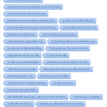
Trung tâm du học Trung Quốc uy tín tại TPHCM
Tình hình du học sinh Úc hiện nay
tuyensinh.tvu.edu.vn đại học trà vinh 2021
Tư vấn du học Mỹ ở đầu tốt
Trung tâm tiếng Anh du học Việt Hải Phòng
Vì sao đáng để đi du học mỹ
Trung tâm tư vấn du học
Xin học bổng du học Canada
Trường đại học công nghệ ở Úc
Trung tâm tư vấn du học Canada uy tín
Tư vấn du học Mỹ tại Đà Nẵng
Trường Đại học Trà Vinh ở Hà Nội
Trung tâm tư vấn du học Mỹ
Tư vấn du học Mỹ
Tư vấn du học New Zealand
tuyensinh.tvu.edu.vn đại học trà vinh
Triển lãm du học Canada
Xếp hạng các trường cao đẳng ở Canada
Trường trung học ở Úc
ttsv.tvu.edu.vn xem điểm
Trường đại học ở Toronto Canada
Tư vấn du học Úc
Trung tâm Anh ngữ APEC
viện phát triển nguồn lực - đại học trà vinh xem điểm
Trường cấp 3 ở Sydney
Tuyển sinh du học Úc
Trường cao đẳng học phí rẻ ở Canada