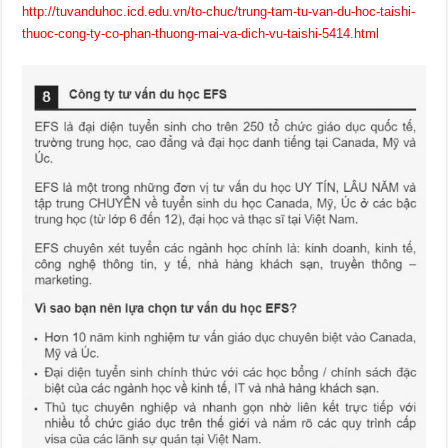
http://tuvanduhoc.icd.edu.vn/to-chuc/trung-tam-tu-van-du-hoc-taishi-
thuoc-cong-ty-co-phan-thuong-mai-va-dich-vu-taishi-5414.html