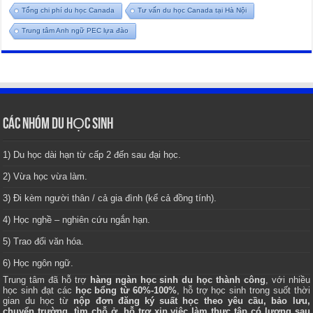
Tổng chi phí du học Canada
Tư vấn du học Canada tại Hà Nội
Trung tâm Anh ngữ PEC lựa đào
CÁC NHÓM DU HỌC SINH
1) Du học dài hạn từ cấp 2 đến sau đại học.
2) Vừa học vừa làm.
3) Đi kèm người thân / cả gia đình (kể cả đồng tính).
4) Học nghề – nghiên cứu ngắn hạn.
5) Trao đổi văn hóa.
6) Học ngôn ngữ.
Trung tâm
đã hỗ trợ
hàng ngàn học sinh du học thành công
, với nhiều
học sinh đạt các
học bổng từ 60%-100%
, hỗ trợ học sinh trong suốt thời
gian du học từ
nộp đơn đăng ký suất học theo yêu cầu, bảo lưu,
chuyển trường, tìm chỗ ở, hỗ trợ xin việc làm thực tập có lương sau