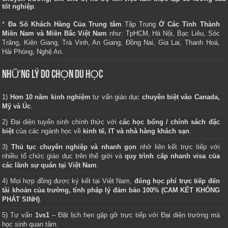
tốt nghiệp
.
*
Đa Số Khách Hàng Của Trung tâm
Tập Trung
Ở Các Tỉnh Thành
Miền Nam và Miền Bắc Việt Nam
như: TpHCM, Hà Nội, Bạc Liêu, Sóc
Trăng, Kiên Giang, Trà Vinh, An Giang, Đồng Nai, Gia Lai, Thanh Hoá,
Hải Phòng, Nghệ An.
NHỮNG LÝ DO CHỌN DU HỌC
1)
Hơn 10 năm kinh nghiệm
tư vấn giáo dục
chuyên biệt vào Canada,
Mỹ và Úc
.
2) Đại diện tuyển sinh chính thức với
các học bổng / chính sách đặc
biệt
của các ngành học về
kinh tế, IT và nhà hàng khách sạn
.
3)
Thủ tục chuyên nghiệp và nhanh gọn
nhờ liên kết trực tiếp với
nhiều tổ chức giáo dục trên thế giới và
quy trình cấp nhanh visa của
các lãnh sự quán tại Việt Nam
.
4) Mọi hợp đồng được ký kết tại Việt Nam,
đóng học phí trực tiếp đến
tài khoản của trường, tính pháp lý đảm bảo 100% (CAM KẾT KHÔNG
PHÁT SINH)
.
5) Tư vấn
1vs1
– Đặt lịch hẹn gặp gỡ trực tiếp với Đại diện trường mà
học sinh quan tâm.