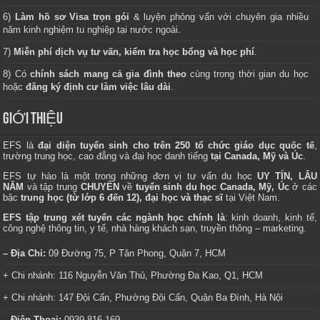
6)
Làm hồ sơ Visa trọn gói
& luyện phỏng vấn với chuyên gia nhiều
năm kinh nghiệm tu nghiệp tại nước ngoài.
7)
Miễn phí dịch vụ tư vấn, kiểm tra học bổng và học phí
.
8) Có
chính sách mang cả gia đình theo
cùng trong thời gian du học
hoặc
đăng ký định cư làm việc lâu dài
.
GIỚI THIỆU
EFS là
đại diện tuyển sinh cho trên 250 tổ chức giáo dục quốc tế
,
trường trung học, cao đẳng và đại học danh tiếng
tại Canada, Mỹ và Úc
.
EFS tự hào là một trong những đơn vị tư vấn du học
UY TÍN, LÂU
NĂM
và tập trung
CHUYÊN
về
tuyển sinh du học Canada, Mỹ, Úc
ở các
bậc
trung học (từ lớp 6 đến 12), đại học và thạc sĩ
tại Việt Nam.
EFS tập trung xét tuyển các ngành học chính là
: kinh doanh, kinh tế,
công nghệ thông tin, y tế, nhà hàng khách sạn, truyền thông – marketing.
– Địa Chỉ:
09 Đường 75, P Tân Phong, Quận 7, HCM
+ Chi nhánh: 116 Nguyễn Văn Thủ, Phường Đa Kao, Q1, HCM
+ Chi nhánh: 147 Đội Cấn, Phường Đội Cấn, Quận Ba Đình, Hà Nội
– Điện Thoại:
0939 816 169