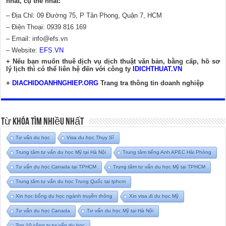
nhất, cụ thể nhất:
– Địa Chỉ: 09 Đường 75, P Tân Phong, Quận 7, HCM
– Điện Thoại: 0939 816 169
– Email:
info@efs.vn
– Website:
EFS.VN
+ Nếu bạn muốn thuê dịch vụ dịch thuật văn bản, bằng cấp, hồ sơ
lý lịch thì có thể liên hệ đến với công ty
IDICHTHUAT.VN
+
DIACHIDOANHNGHIEP.ORG
Trang tra thông tin doanh nghiệp
Từ Khóa Tìm Nhiều Nhất
Tư vấn du học
Visa du học Thụy Sĩ
Trung tâm tư vấn du học Mỹ tại Hà Nội
Trung tâm tiếng Anh APEC Hải Phòng
Tư vấn du học Canada tại TPHCM
Trung tâm tư vấn du học Mỹ tại TPHCM
Trung tâm tư vấn du học Trung Quốc tại tphcm
Xin học bổng du học ngành truyền thông
Xin visa đi du học Mỹ
Tư vấn du học Canada
Tư vấn du học Mỹ tại Hà Nội
Top 10 công ty tư vấn du học